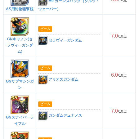
M9 ガーンズバック（クルツ・
AS用対物狙撃銃
ウェーバー）
ビーム
7.0
/10点
GNキャノン(セ
セラヴィーガンダム
ラヴィーガンダ
ム)
ビーム
6.0
/10点
アリオスガンダム
GNサブマシンガ
ン
ビーム
7.0
/10点
ガンダムデュナメス
GNスナイパーラ
イフル