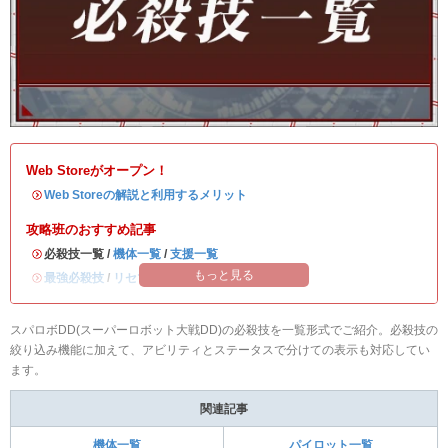
Web Storeがオープン！
・
Web Storeの解説と利用するメリット
攻略班のおすすめ記事
・必殺技一覧 /
機体一覧
/
支援一覧
もっと見る
・
最強必殺技
/
リセマラ当たりランキング
スパロボDD(スーパーロボット大戦DD)の必殺技を一覧形式でご紹介。必殺技の
絞り込み機能に加えて、アビリティとステータスで分けての表示も対応してい
ます。
関連記事
機体一覧
パイロット一覧