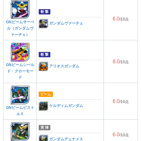
斬 撃
6.0
/10点
GNビームサーベ
ガンダムヴァーチェ
ル（ガンダムヴ
ァーチェ）
斬 撃
8.0
/10点
GNビームシール
アリオスガンダム
ド・クローモー
ド
ビーム
6.0
/10点
ケルディムガンダム
GNビームピスト
ルⅡ
実 弾
6.0
/10点
ガンダムデュナメス