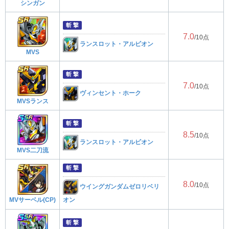
シンガン
斬 撃
7.0
/10点
ランスロット・アルビオン
MVS
斬 撃
7.0
/10点
ヴィンセント・ホーク
MVSランス
斬 撃
8.5
/10点
ランスロット・アルビオン
MVS二刀流
斬 撃
8.0
/10点
ウイングガンダムゼロリベリ
MVサーベル(CP)
オン
斬 撃