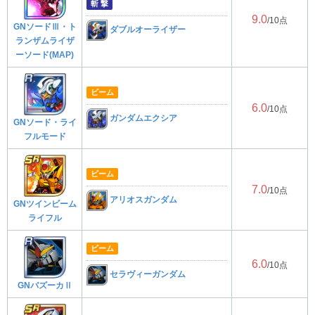
斬 撃
9.0
/10点
GNソードⅢ・ト
ダブルオーライザー
ランザムライザ
ーソード(MAP)
ビーム
6.0
/10点
ガンダムエクシア
GNソード・ライ
フルモード
ビーム
7.0
/10点
アリオスガンダム
GNツインビーム
ライフル
ビーム
6.0
/10点
セラヴィーガンダム
GNバズーカⅡ