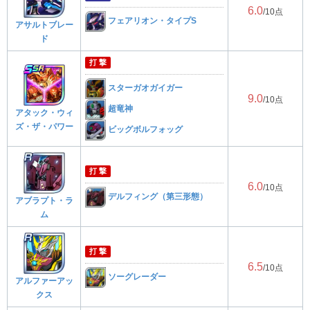
6.0
/10点
フェアリオン・タイプS
アサルトブレー
ド
打 撃
スターガオガイガー
9.0
/10点
超竜神
アタック・ウィ
ズ・ザ・パワー
ビッグボルフォッグ
打 撃
6.0
/10点
デルフィング（第三形態）
アブラプト・ラ
ム
打 撃
6.5
/10点
ソーグレーダー
アルファーアッ
クス