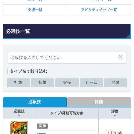
支援一覧
アビリティチップ一覧
必殺技一覧
×
タイプ名で絞り込む
打撃
斬撃
実弾
ビーム
特殊
必殺技
性能
必殺技
評価
タイプ/発動可能対象
▽
▽
実 弾
7.0
/10点