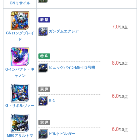
GNミサイル
斬 撃
7.0
/10点
ガンダムエクシア
GNロングブレイ
ド
特 殊
8.0
/10点
ヒュッケバインMk-Ⅱ3号機
Gインパクト・キ
ャノン
実 弾
6.0
/10点
R-1
G・リボルヴァー
実 弾
6.0
/10点
ビルトビルガー
M90アサルトマ