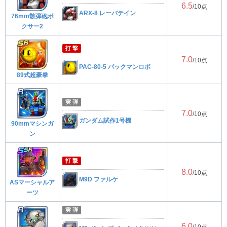
6.5
/10点
ARX-8 レーバテイン
76mm散弾砲ボ
クサー2
打 撃
7.0
/10点
PAC-80-5 パックマンロボ
89式超豪拳
実 弾
7.0
/10点
ガンダム試作1号機
90mmマシンガ
ン
打 撃
8.0
/10点
M9D ファルケ
ASマーシャルア
ーツ
実 弾
6.0
/10点