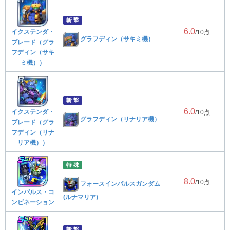
斬 撃
6.0
イクステンダ・
/10点
グラフディン（サキミ機）
ブレード（グラ
フディン（サキ
ミ機））
斬 撃
6.0
イクステンダ・
/10点
グラフディン（リナリア機）
ブレード（グラ
フディン（リナ
リア機））
特 殊
8.0
/10点
フォースインパルスガンダム
インパルス・コ
(ルナマリア)
ンビネーション
斬 撃