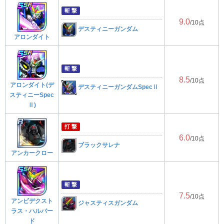
斬 撃
9.0
/10点
デスティニーガンダム
アロンダイト
斬 撃
8.5
/10点
アロンダイト(デ
デスティニーガンダムSpecⅡ
スティニーSpec
Ⅱ)
打 撃
6.0
/10点
ブラックサレナ
アンカークロー
斬 撃
7.5
/10点
アンビデクスト
ジャスティスガンダム
ラス・ハルバー
ド