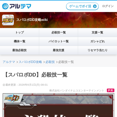
ログイン
ゲームでポイ活
スパロボDD攻略wiki
トップ
必殺技一覧
支援一覧
機体一覧
パイロット一覧
ガシャどれ
最強必殺技
最強支援
リセマラ当たり
アルテマ
スパロボDD攻略
必殺技
必殺技一覧
【スパロボDD】必殺技一覧
最終更新：2026年6月1日(月) 08:01
PR