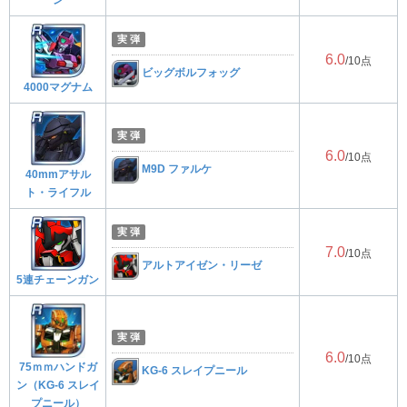
実 弾
6.0
/10点
ビッグボルフォッグ
4000マグナム
実 弾
6.0
/10点
M9D ファルケ
40mmアサル
ト・ライフル
実 弾
7.0
/10点
アルトアイゼン・リーゼ
5連チェーンガン
実 弾
6.0
/10点
75ｍｍハンドガ
KG-6 スレイプニール
ン（KG-6 スレイ
プニール）