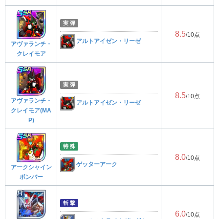
実 弾
8.5
/10点
アルトアイゼン・リーゼ
アヴァランチ・
クレイモア
実 弾
8.5
/10点
アヴァランチ・
アルトアイゼン・リーゼ
クレイモア(MA
P)
特 殊
8.0
/10点
ゲッターアーク
アークシャイン
ボンバー
斬 撃
6.0
/10点