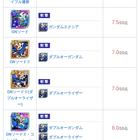
イフル連射
斬 撃
7.5
/10点
ガンダムエクシア
GNソード
斬 撃
7.0
/10点
ダブルオーガンダム
GNソードⅡ
斬 撃
7.0
/10点
GNソードⅡ(ダ
ダブルオーライザー
ブルオーライザ
ー)
斬 撃
8.0
ダブルオーガンダム
/10点
GNソードⅡ・コ
ダブルオーライザー