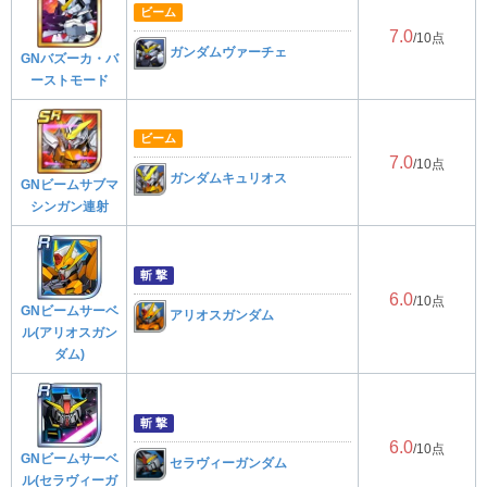
ビーム
7.0
/10点
ガンダムヴァーチェ
GNバズーカ・バ
ーストモード
ビーム
7.0
/10点
ガンダムキュリオス
GNビームサブマ
シンガン連射
斬 撃
6.0
/10点
GNビームサーベ
アリオスガンダム
ル(アリオスガン
ダム)
斬 撃
6.0
/10点
GNビームサーベ
セラヴィーガンダム
ル(セラヴィーガ