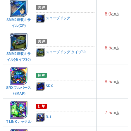
実 弾
6.0
/10点
スコープドッグ
SMM2連装ミサ
イル(CP)
実 弾
6.5
/10点
スコープドッグ タイプ30
SMM2連装ミサ
イル(タイプ30)
特 殊
8.5
/10点
SRX
SRXフルバース
ト(MAP)
打 撃
7.5
/10点
R-1
T-LINKナックル