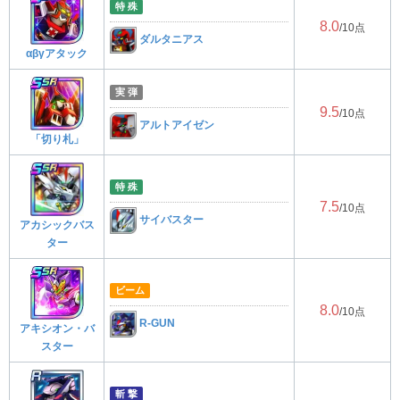
特 殊
8.0
/10点
ダルタニアス
αβγアタック
実 弾
9.5
/10点
アルトアイゼン
「切り札」
特 殊
7.5
/10点
サイバスター
アカシックバス
ター
ビーム
8.0
/10点
R-GUN
アキシオン・バ
スター
斬 撃