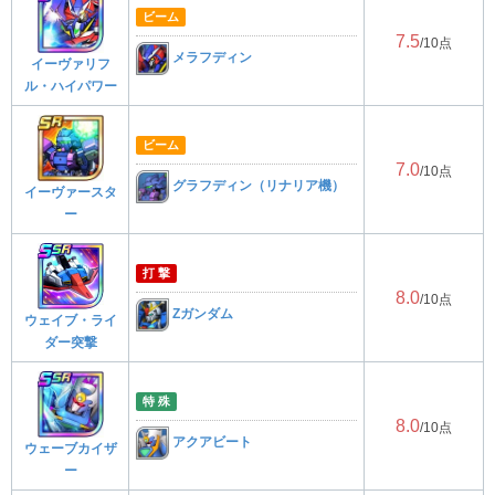
ビーム
7.5
/10点
メラフディン
イーヴァリフ
ル・ハイパワー
ビーム
7.0
/10点
グラフディン（リナリア機）
イーヴァースタ
ー
打 撃
8.0
/10点
Zガンダム
ウェイブ・ライ
ダー突撃
特 殊
8.0
/10点
アクアビート
ウェーブカイザ
ー