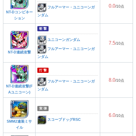
0.0
/10点
フルアーマー・ユニコーンガ
NT-Dコンビネー
ンダム
ション
斬 撃
ユニコーンガンダム
7.5
/10点
フルアーマー・ユニコーンガ
NT-D連続攻撃
ンダム
打 撃
8.0
/10点
フルアーマー・ユニコーンガ
NT-D連続攻撃(F
ンダム
Aユニコーン)
実 弾
6.0
/10点
スコープドッグRSC
SMM2連装ミサ
イル