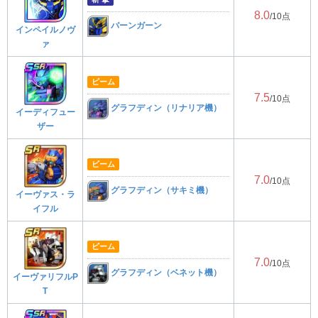
8.0
/10点
バーンガーン
インペイルノヴ
ァ
ビーム
7.5
/10点
グラフディン（リナリア機）
イーディフュー
ザー
ビーム
7.0
/10点
グラフディン（サキミ機）
イーヴァス・ラ
イフル
ビーム
7.0
/10点
グラフディン（ベネット機）
イーヴァリフルP
T