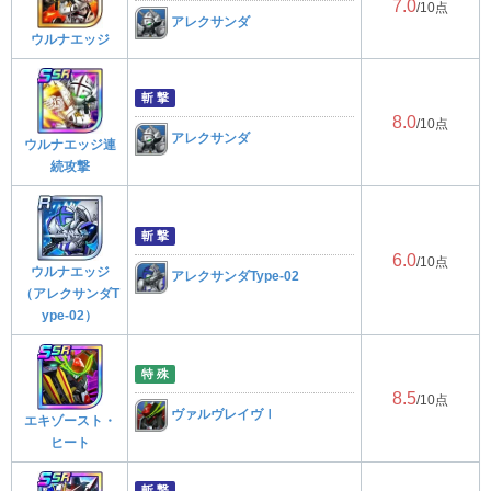
7.0
/10点
アレクサンダ
ウルナエッジ
斬 撃
8.0
/10点
アレクサンダ
ウルナエッジ連
続攻撃
斬 撃
6.0
/10点
ウルナエッジ
アレクサンダType-02
（アレクサンダT
ype-02）
特 殊
8.5
/10点
ヴァルヴレイヴⅠ
エキゾースト・
ヒート
斬 撃