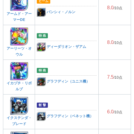
ビーム
8.0
/10点
バンシィ・ノルン
アームド・アー
マーDE
特 殊
8.0
/10点
ディーダリオン・ザアム
アーリーツ・オ
ウル
特 殊
7.5
/10点
グラフディン（ユニス機）
イカヅチ・リボ
ルブ
斬 撃
6.0
/10点
グラフディン（ベネット機）
イクステンダ・
ブレード