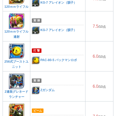
KG-7 アレイオン（韻子）
120ｍｍライフル
実 弾
7.5
/10点
KG-7 アレイオン（韻子）
120ｍｍライフル
連射
打 撃
6.0
/10点
PAC-80-5 パックマンロボ
256式ブーストユ
ニット
実 弾
6.0
/10点
Zガンダム
2連装グレネード
ランチャー
ビーム