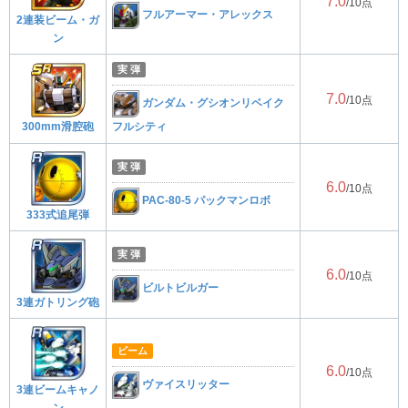
7.0
/10点
フルアーマー・アレックス
2連装ビーム・ガ
ン
実 弾
7.0
/10点
ガンダム・グシオンリベイク
300mm滑腔砲
フルシティ
実 弾
6.0
/10点
PAC-80-5 パックマンロボ
333式追尾弾
実 弾
6.0
/10点
ビルトビルガー
3連ガトリング砲
ビーム
6.0
/10点
ヴァイスリッター
3連ビームキャノ
ン