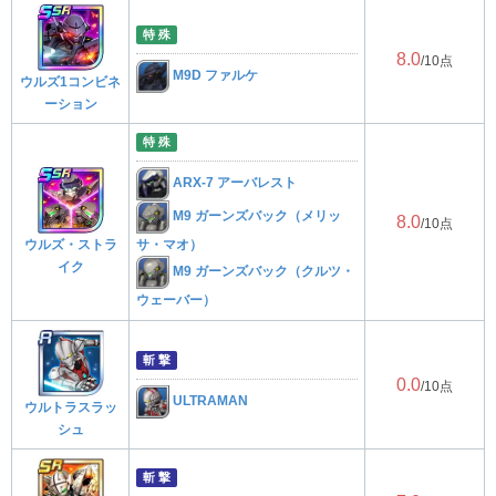
特 殊
8.0
/10点
M9D ファルケ
ウルズ1コンビネ
ーション
特 殊
ARX-7 アーバレスト
M9 ガーンズバック（メリッ
8.0
/10点
ウルズ・ストラ
サ・マオ）
イク
M9 ガーンズバック（クルツ・
ウェーバー）
斬 撃
0.0
/10点
ULTRAMAN
ウルトラスラッ
シュ
斬 撃