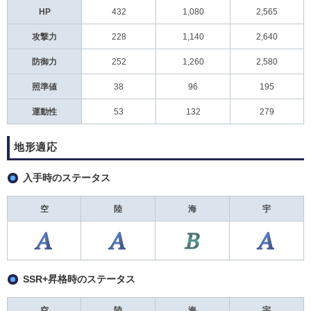
HP
432
1,080
2,565
攻撃力
228
1,140
2,640
防御力
252
1,260
2,580
照準値
38
96
195
運動性
53
132
279
地形適応
入手時のステータス
空
陸
海
宇
SSR+昇格時のステータス
空
陸
海
宇