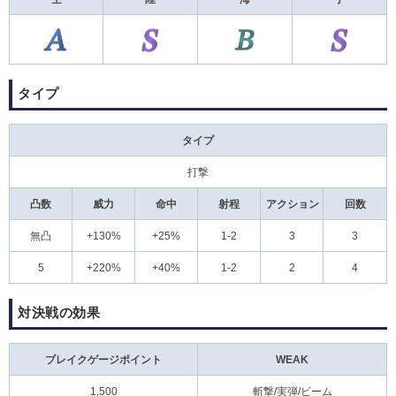
タイプ
タイプ
打撃
凸数
威力
命中
射程
アクション
回数
無凸
+130%
+25%
1-2
3
3
5
+220%
+40%
1-2
2
4
対決戦の効果
ブレイクゲージポイント
WEAK
1,500
斬撃/実弾/ビーム