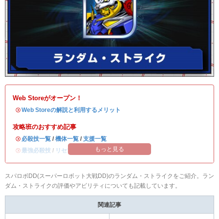
Web Storeがオープン！
・
Web Storeの解説と利用するメリット
攻略班のおすすめ記事
・
必殺技一覧
/
機体一覧
/
支援一覧
もっと見る
・
最強必殺技
/
リセマラ当たりランキング
スパロボDD(スーパーロボット大戦DD)のランダム・ストライクをご紹介。ラン
ダム・ストライクの評価やアビリティについても記載しています。
関連記事