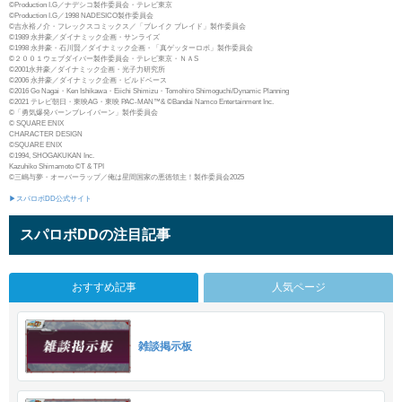
©Production I.G／ナデシコ製作委員会・テレビ東京
©Production I.G／1998 NADESICO製作委員会
©吉永裕ノ介・フレックスコミックス／「ブレイク ブレイド」製作委員会
©1989 永井豪／ダイナミック企画・サンライズ
©1998 永井豪・石川賢／ダイナミック企画・「真ゲッターロボ」製作委員会
©２００１ウェブダイバー製作委員会・テレビ東京・ＮＡS
©2001永井豪／ダイナミック企画・光子力研究所
©2006 永井豪／ダイナミック企画・ビルドベース
©2016 Go Nagai・Ken Ishikawa・Eiichi Shimizu・Tomohiro Shimoguchi/Dynamic Planning
©2021 テレビ朝日・東映AG・東映 PAC-MAN™& ©Bandai Namco Entertainment Inc.
©「勇気爆発バーンブレイバーン」製作委員会
© SQUARE ENIX
CHARACTER DESIGN
©SQUARE ENIX
©1994, SHOGAKUKAN Inc.
Kazuhiko Shimamoto ©T & TPI
©三嶋与夢・オーバーラップ／俺は星間国家の悪徳領主！製作委員会2025
▶スパロボDD公式サイト
スパロボDDの注目記事
おすすめ記事
人気ページ
雑談掲示板