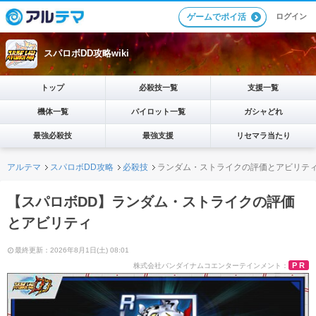
ログイン
ゲームでポイ活
スパロボDD攻略wiki
トップ
必殺技一覧
支援一覧
機体一覧
パイロット一覧
ガシャどれ
最強必殺技
最強支援
リセマラ当たり
アルテマ
スパロボDD攻略
必殺技
ランダム・ストライクの評価とアビリテ
【スパロボDD】ランダム・ストライクの評価
とアビリティ
最終更新：2026年8月1日(土) 08:01
PR