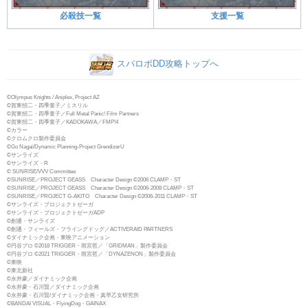
必殺技一覧
支援一覧
スパロボDD攻略トップへ
©Olympus Knights / Aniplex, Project AZ
©賀東招二・四季童子／ミスリル
©賀東招二・四季童子／Full Metal Panic! Film Partners
©賀東招二・四季童子／KADOKAWA／FMP!4
©カラー
©クロムクロ製作委員会
©Go Nagai/Dynamic Planning-Project GrendizerU
©サンライズ
©サンライズ・R
© SUNRISE/VVV Committee
©SUNRISE／PROJECT GEASS Character Design ©2006 CLAMP・ST
©SUNRISE／PROJECT GEASS Character Design ©2006-2008 CLAMP・ST
©SUNRISE／PROJECT G-AKITO Character Design ©2006-2011 CLAMP・ST
©サンライズ・プロジェクトゼーガ
©サンライズ・プロジェクトゼーガADP
©創通・サンライズ
©創通・フィールズ・フライングドッグ／ACTIVERAID PARTNERS
©ダイナミック企画・東映アニメーション
©円谷プロ ©2018 TRIGGER・雨宮哲／「GRIDMAN」製作委員会
©円谷プロ ©2021 TRIGGER・雨宮哲／「DYNAZENON」製作委員会
©東映
©東北新社
©永井豪／ダイナミック企画
©永井豪・石川賢／ダイナミック企画
©永井豪・石川賢/ダイナミック企画・真早乙女研究所
©BANDAI VISUAL・FlyingDog・GAINAX