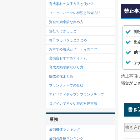
育成素材の入手方法と使い道
禁止事
ユニットパーツの種類と装備方法
資金の効率的な集め方
遠征でできること
誹
毎日やるべきことまとめ
出
おすすめ編成とパーティのコツ
他
交換所おすすめアイテム
ア
育成の効率的なやり方
禁止事項
編成強化まとめ
場合がご
ブランクオーブの仕様
アビリティチップとブランクチップ
ログインできない時の対処方法
書き
最強
最強機体ランキング
最強必殺技ランキング