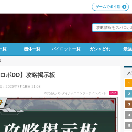
ゲームでポイ活
一覧
機体一覧
パイロット一覧
ガシャどれ
最強
板
人
ロボDD】攻略掲示板
：2026年7月19日 21:03
PR