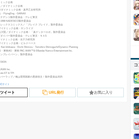
ナミック企画
賢／ダイナミック企画
賢/ダイナミック企画・真早乙女研究所
L・FlyingDog・GAINAX
n I.G／ナデシコ製作委員会・テレビ東京
I.G／1998 NADESICO製作委員会
フレックスコミックス／「ブレイク ブレイド」製作委員会
豪／ダイナミック企画・サンライズ
豪・石川賢／ダイナミック企画・「真ゲッターロボ」製作委員会
ブダイバー製作委員会・テレビ東京・ＮＡS
／ダイナミック企画・光子力研究所
豪／ダイナミック企画・ビルドベース
Ken Ishikawa・Eiichi Shimizu・Tomohiro Shimoguchi/Dynamic Planning
東映AG・東映 PAC-MAN™& ©Bandai Namco Entertainment Inc.
ーンブレイバーン」製作委員会
ESIGN
コ
KAN Inc.
oto ©T & TPI
バーラップ／俺は星間国家の悪徳領主！製作委員会2025
公式サイト
ツイート
URL発行
お気に入り