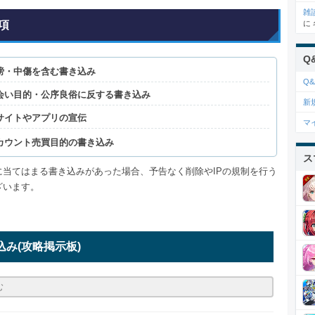
雑
項
に
Q
謗・中傷を含む書き込み
Q&
会い目的・公序良俗に反する書き込み
新
サイトやアプリの宣伝
マ
カウント売買目的の書き込み
ス
に当てはまる書き込みがあった場合、予告なく削除やIPの規制を行う
ざいます。
込み
(攻略掲示板)