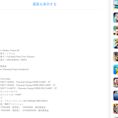
最新を表示する
/ Aniplex, Project AZ
季童子／ミスリル
ll Metal Panic! Film Partners
子／KADOKAWA／FMP!4
作委員会
c Planning-Project GrendizerU
Committee
ECT GEASS Character Design ©2006 CLAMP・ST
ECT GEASS Character Design ©2006-2008 CLAMP・ST
ECT G-AKITO Character Design ©2006-2011 CLAMP・ST
プロジェクトゼーガ
ロジェクトゼーガADP
イズ
・フライングドッグ／ACTIVERAID PARTNERS
企画・東映アニメーション
18 TRIGGER・雨宮哲／「GRIDMAN」製作委員会
21 TRIGGER・雨宮哲／「DYNAZENON」製作委員会