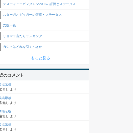
デスティニーガンダムSpecⅡの評価とステータス
スターガオガイガーの評価とステータス
支援一覧
リセマラ当たりランキング
ガシャはどれを引くべきか
もっと見る
近のコメント
談掲示板
名無し
より
談掲示板
名無し
より
談掲示板
名無し
より
談掲示板
名無し
より