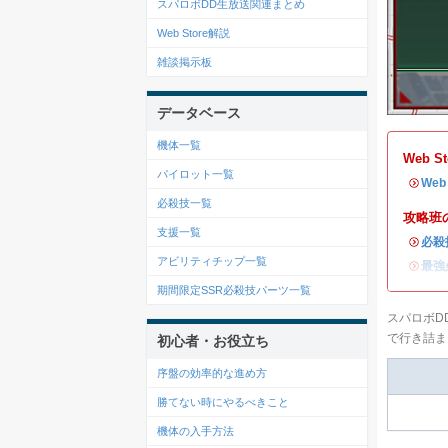
スパロボDD生放送関連まとめ
Web Store解説
雑談掲示板
データベース
機体一覧
Web 
パイロット一覧
・
We
必殺技一覧
攻略班
支援一覧
・
必殺
アビリティチップ一覧
・
最強
期間限定SSR必殺技パーツ一覧
スパロボD
で行き詰ま
初心者・お役立ち
序盤の効率的な進め方
勝てない時にやるべきこと
機体の入手方法