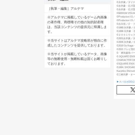
©永井豪／ダイ
©永井豪・石川
［執筆・編集］アルテマ
©永井豪・石川
©BANDAI VISUA
©Productio
※アルテマに掲載しているゲーム内画像
©Production 
の著作権、商標権その他の知的財産権
©吉永裕ノ介・
は、当該コンテンツの提供元に帰属しま
©1989 永井
©1998 永井
す。
©２００１ウェ
©2001永井豪
※当サイトはアルテマ攻略班が独自に作
©2006 永井
成したコンテンツを提供しております。
©2016 Go Nagai・
©2021 テレビ朝日・
©「勇気爆発バ
※当サイトが掲載しているデータ、画像
© SQUARE ENIX
等の無断使用・無断転載は固くお断りし
CHARACTER D
ております。
©SQUARE ENIX
©1994, SHOGAKU
Kazuhiko Shimam
©三嶋与夢・オー
▶スパロボDD