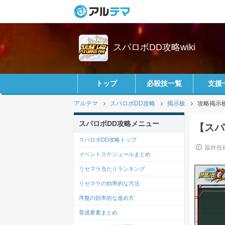
スパロボDD攻略wiki
トップ
必殺技一覧
支援
アルテマ
スパロボDD攻略
掲示板
攻略掲示
スパロボDD攻略メニュー
【スパ
スパロボDD攻略トップ
最終投稿
イベントスケジュールまとめ
リセマラ当たりランキング
リセマラの効率的な方法
序盤の効率的な進め方
育成要素まとめ