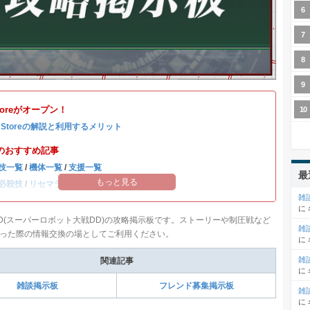
Storeがオープン！
b Storeの解説と利用するメリット
のおすすめ記事
技一覧
/
機体一覧
/
支援一覧
最
もっと見る
必殺技
/
リセマラ当たりランキング
雑
に
D(スーパーロボット大戦DD)の攻略掲示板です。ストーリーや制圧戦など
雑
った際の情報交換の場としてご利用ください。
に
雑
関連記事
に
雑談掲示板
フレンド募集掲示板
雑
に