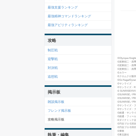
最強支援ランキング
最強精神コマンドランキング
最強アビリティランキング
攻略
制圧戦
©Olympus Knights 
迎撃戦
©賀東招二・四
©賀東招二・四季童子／Fu
対決戦
©賀東招二・四季童
©カラー
追想戦
©クロムクロ製
©Go Nagai/Dynami
©サンライズ
©サンライズ・R
© SUNRISE/VVV 
掲示板
©SUNRISE／PROJ
©SUNRISE／PROJ
雑談掲示板
©SUNRISE／PROJ
©サンライズ・
©サンライズ・プ
フレンド掲示板
©創通・サンラ
©創通・フィールズ
攻略掲示板
©ダイナミック
©円谷プロ ©20
©円谷プロ ©20
©東映
執筆・編集
©東北新社