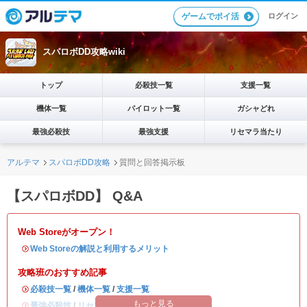
ログイン
ゲームでポイ活
スパロボDD攻略wiki
トップ
必殺技一覧
支援一覧
機体一覧
パイロット一覧
ガシャどれ
最強必殺技
最強支援
リセマラ当たり
アルテマ
スパロボDD攻略
質問と回答掲示板
【スパロボDD】 Q&A
Web Storeがオープン！
・
Web Storeの解説と利用するメリット
攻略班のおすすめ記事
・
必殺技一覧
/
機体一覧
/
支援一覧
もっと見る
・
最強必殺技
/
リセマラ当たりランキング