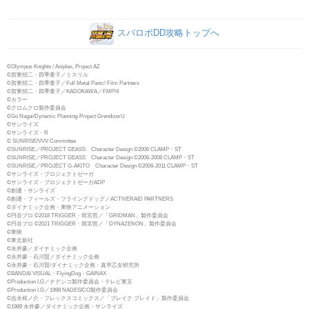
スパロボDD攻略トップへ
©Olympus Knights / Aniplex, Project AZ
©賀東招二・四季童子／ミスリル
©賀東招二・四季童子／Full Metal Panic! Film Partners
©賀東招二・四季童子／KADOKAWA／FMP!4
©カラー
©クロムクロ製作委員会
©Go Nagai/Dynamic Planning-Project GrendizerU
©サンライズ
©サンライズ・R
© SUNRISE/VVV Committee
©SUNRISE／PROJECT GEASS Character Design ©2006 CLAMP・ST
©SUNRISE／PROJECT GEASS Character Design ©2006-2008 CLAMP・ST
©SUNRISE／PROJECT G-AKITO Character Design ©2006-2011 CLAMP・ST
©サンライズ・プロジェクトゼーガ
©サンライズ・プロジェクトゼーガADP
©創通・サンライズ
©創通・フィールズ・フライングドッグ／ACTIVERAID PARTNERS
©ダイナミック企画・東映アニメーション
©円谷プロ ©2018 TRIGGER・雨宮哲／「GRIDMAN」製作委員会
©円谷プロ ©2021 TRIGGER・雨宮哲／「DYNAZENON」製作委員会
©東映
©東北新社
©永井豪／ダイナミック企画
©永井豪・石川賢／ダイナミック企画
©永井豪・石川賢/ダイナミック企画・真早乙女研究所
©BANDAI VISUAL・FlyingDog・GAINAX
©Production I.G／ナデシコ製作委員会・テレビ東京
©Production I.G／1998 NADESICO製作委員会
©吉永裕ノ介・フレックスコミックス／「ブレイク ブレイド」製作委員会
©1989 永井豪／ダイナミック企画・サンライズ