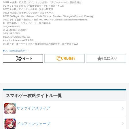
©1998 永井豪・石川賢／ダイナミック企画・「真ゲッターロボ」製作委員会
©２００１ウェブダイバー製作委員会・テレビ東京・ＮＡS
©2001永井豪／ダイナミック企画・光子力研究所
©2006 永井豪／ダイナミック企画・ビルドベース
©2016 Go Nagai・Ken Ishikawa・Eiichi Shimizu・Tomohiro Shimoguchi/Dynamic Planning
©2021 テレビ朝日・東映AG・東映 PAC-MAN™& ©Bandai Namco Entertainment Inc.
©「勇気爆発バーンブレイバーン」製作委員会
© SQUARE ENIX
CHARACTER DESIGN
©SQUARE ENIX
©1994, SHOGAKUKAN Inc.
Kazuhiko Shimamoto ©T & TPI
©三嶋与夢・オーバーラップ／俺は星間国家の悪徳領主！製作委員会2025
▶スパロボDD公式サイト
ツイート
URL発行
お気に入り
スマホゲー攻略タイトル一覧
サファイアスフィア
ドルフィンウェーブ