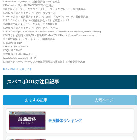
©Production I.G／ナデシコ製作委員会・テレビ東京
©Production I.G／1998 NADESICO製作委員会
©吉永裕ノ介・フレックスコミックス／「ブレイク ブレイド」製作委員会
©1989 永井豪／ダイナミック企画・サンライズ
©1998 永井豪・石川賢／ダイナミック企画・「真ゲッターロボ」製作委員会
©２００１ウェブダイバー製作委員会・テレビ東京・ＮＡS
©2001永井豪／ダイナミック企画・光子力研究所
©2006 永井豪／ダイナミック企画・ビルドベース
©2016 Go Nagai・Ken Ishikawa・Eiichi Shimizu・Tomohiro Shimoguchi/Dynamic Planning
©2021 テレビ朝日・東映AG・東映 PAC-MAN™& ©Bandai Namco Entertainment Inc.
©「勇気爆発バーンブレイバーン」製作委員会
© SQUARE ENIX
CHARACTER DESIGN
©SQUARE ENIX
©1994, SHOGAKUKAN Inc.
Kazuhiko Shimamoto ©T & TPI
©三嶋与夢・オーバーラップ／俺は星間国家の悪徳領主！製作委員会2025
▶スパロボDD公式サイト
スパロボDDの注目記事
おすすめ記事
人気ページ
最強機体ランキング