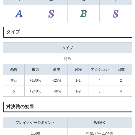
タイプ
タイプ
特殊
凸数
威力
命中
射程
アクション
回数
無凸
+180%
+25%
1-1
4
2
5
+240%
+40%
1-2
3
4
対決戦の効果
ブレイクゲージポイント
WEAK
1,500
打撃/ビーム/特殊