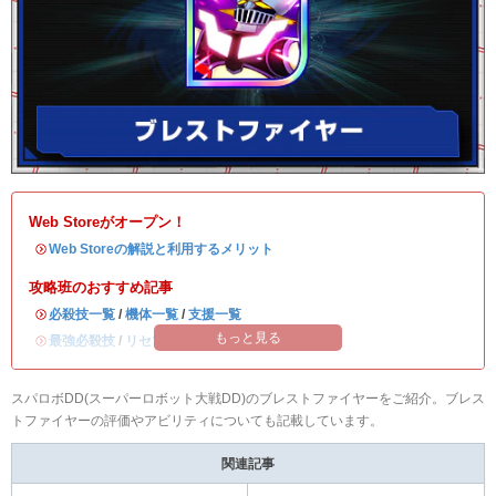
Web Storeがオープン！
・
Web Storeの解説と利用するメリット
攻略班のおすすめ記事
・
必殺技一覧
/
機体一覧
/
支援一覧
もっと見る
・
最強必殺技
/
リセマラ当たりランキング
スパロボDD(スーパーロボット大戦DD)のブレストファイヤーをご紹介。ブレス
トファイヤーの評価やアビリティについても記載しています。
関連記事