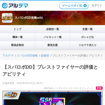
ログイン
ゲームでポイ活
スパロボDD攻略wiki
トップ
必殺技一覧
支援一覧
機体一覧
パイロット一覧
ガシャどれ
最強必殺技
最強支援
リセマラ当たり
アルテマ
スパロボDD攻略
必殺技
ブレストファイヤーの評価とアビリティ
【スパロボDD】ブレストファイヤーの評価と
アビリティ
最終更新：2026年8月1日(土) 08:01
PR