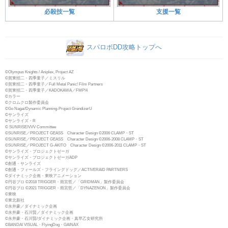
必殺技一覧
支援一覧
スパロボDD攻略トップへ
©Olympus Knights / Aniplex, Project AZ
©賀東招二・四季童子／ミスリル
©賀東招二・四季童子／Full Metal Panic! Film Partners
©賀東招二・四季童子／KADOKAWA／FMP!4
©カラー
©クロムクロ製作委員会
©Go Nagai/Dynamic Planning-Project GrendizerU
©サンライズ
©サンライズ・R
© SUNRISE/VVV Committee
©SUNRISE／PROJECT GEASS Character Design ©2006 CLAMP・ST
©SUNRISE／PROJECT GEASS Character Design ©2006-2008 CLAMP・ST
©SUNRISE／PROJECT G-AKITO Character Design ©2006-2011 CLAMP・ST
©サンライズ・プロジェクトゼーガ
©サンライズ・プロジェクトゼーガADP
©創通・サンライズ
©創通・フィールズ・フライングドッグ／ACTIVERAID PARTNERS
©ダイナミック企画・東映アニメーション
©円谷プロ ©2018 TRIGGER・雨宮哲／「GRIDMAN」製作委員会
©円谷プロ ©2021 TRIGGER・雨宮哲／「DYNAZENON」製作委員会
©東映
©東北新社
©永井豪／ダイナミック企画
©永井豪・石川賢／ダイナミック企画
©永井豪・石川賢/ダイナミック企画・真早乙女研究所
©BANDAI VISUAL・FlyingDog・GAINAX