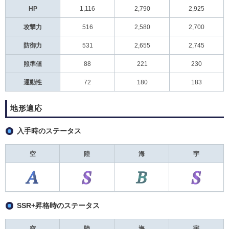
HP
1,116
2,790
2,925
攻撃力
516
2,580
2,700
防御力
531
2,655
2,745
照準値
88
221
230
運動性
72
180
183
地形適応
入手時のステータス
空
陸
海
宇
SSR+昇格時のステータス
空
陸
海
宇