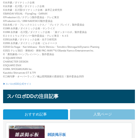
©永井豪／ダイナミック企画
©永井豪・石川賢／ダイナミック企画
©永井豪・石川賢/ダイナミック企画・真早乙女研究所
©BANDAI VISUAL・FlyingDog・GAINAX
©Production I.G／ナデシコ製作委員会・テレビ東京
©Production I.G／1998 NADESICO製作委員会
©吉永裕ノ介・フレックスコミックス／「ブレイク ブレイド」製作委員会
©1989 永井豪／ダイナミック企画・サンライズ
©1998 永井豪・石川賢／ダイナミック企画・「真ゲッターロボ」製作委員会
©２００１ウェブダイバー製作委員会・テレビ東京・ＮＡS
©2001永井豪／ダイナミック企画・光子力研究所
©2006 永井豪／ダイナミック企画・ビルドベース
©2016 Go Nagai・Ken Ishikawa・Eiichi Shimizu・Tomohiro Shimoguchi/Dynamic Planning
©2021 テレビ朝日・東映AG・東映 PAC-MAN™& ©Bandai Namco Entertainment Inc.
©「勇気爆発バーンブレイバーン」製作委員会
© SQUARE ENIX
CHARACTER DESIGN
©SQUARE ENIX
©1994, SHOGAKUKAN Inc.
Kazuhiko Shimamoto ©T & TPI
©三嶋与夢・オーバーラップ／俺は星間国家の悪徳領主！製作委員会2025
▶スパロボDD公式サイト
スパロボDDの注目記事
おすすめ記事
人気ページ
雑談掲示板