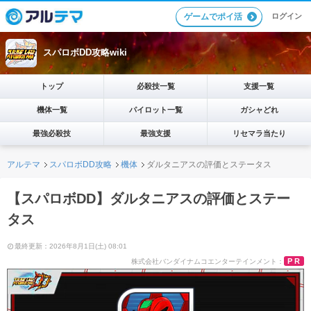
ログイン
ゲームでポイ活
スパロボDD攻略wiki
トップ
必殺技一覧
支援一覧
機体一覧
パイロット一覧
ガシャどれ
最強必殺技
最強支援
リセマラ当たり
アルテマ
スパロボDD攻略
機体
ダルタニアスの評価とステータス
【スパロボDD】ダルタニアスの評価とステー
タス
最終更新：2026年8月1日(土) 08:01
PR