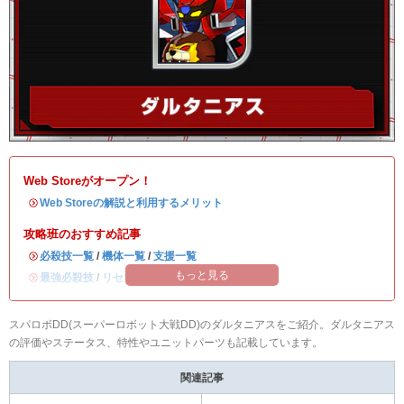
Web Storeがオープン！
・
Web Storeの解説と利用するメリット
攻略班のおすすめ記事
・
必殺技一覧
/
機体一覧
/
支援一覧
もっと見る
・
最強必殺技
/
リセマラ当たりランキング
スパロボDD(スーパーロボット大戦DD)のダルタニアスをご紹介。ダルタニアス
の評価やステータス、特性やユニットパーツも記載しています。
関連記事