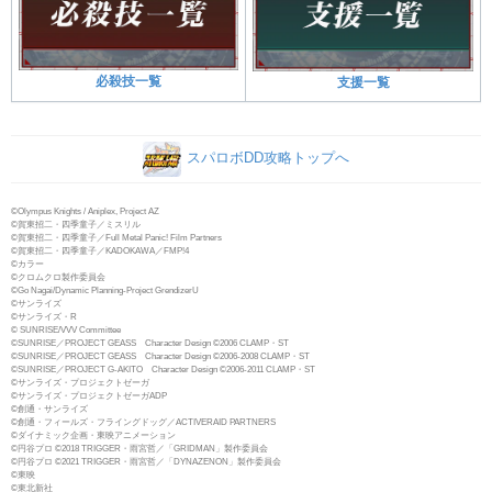
必殺技一覧
支援一覧
スパロボDD攻略トップへ
©Olympus Knights / Aniplex, Project AZ
©賀東招二・四季童子／ミスリル
©賀東招二・四季童子／Full Metal Panic! Film Partners
©賀東招二・四季童子／KADOKAWA／FMP!4
©カラー
©クロムクロ製作委員会
©Go Nagai/Dynamic Planning-Project GrendizerU
©サンライズ
©サンライズ・R
© SUNRISE/VVV Committee
©SUNRISE／PROJECT GEASS Character Design ©2006 CLAMP・ST
©SUNRISE／PROJECT GEASS Character Design ©2006-2008 CLAMP・ST
©SUNRISE／PROJECT G-AKITO Character Design ©2006-2011 CLAMP・ST
©サンライズ・プロジェクトゼーガ
©サンライズ・プロジェクトゼーガADP
©創通・サンライズ
©創通・フィールズ・フライングドッグ／ACTIVERAID PARTNERS
©ダイナミック企画・東映アニメーション
©円谷プロ ©2018 TRIGGER・雨宮哲／「GRIDMAN」製作委員会
©円谷プロ ©2021 TRIGGER・雨宮哲／「DYNAZENON」製作委員会
©東映
©東北新社