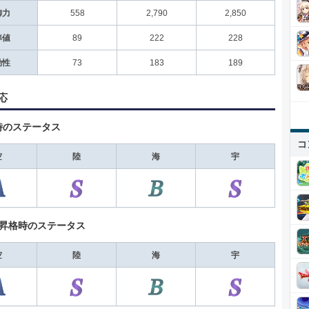
御力
558
2,790
2,850
準値
89
222
228
動性
73
183
189
応
時のステータス
コ
空
陸
海
宇
+昇格時のステータス
空
陸
海
宇