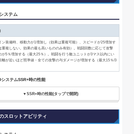
Dシステム
動
イン装備時、移動力が1増加し（効果は重複可能）、スピードが25増加す
は重複しない。効果の最も高いもののみ有効）。戦闘回数に応じて攻撃
力が5％増加する（最大25％）。戦闘を行う敵ユニットが3マス以内にい
距離が近いほど照準値・全ての攻撃の与ダメージが増加する（最大15％/3
DシステムSSR+時の性能
▼SSR+時の性能(タップで開閉)
のスロットアビリティ