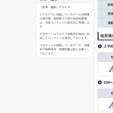
防
［執筆・編集］アルテマ
照
※アルテマに掲載しているゲーム内画像
の著作権、商標権その他の知的財産権
は、当該コンテンツの提供元に帰属しま
運
す。
※当サイトはアルテマ攻略班が独自に作
地形適
成したコンテンツを提供しております。
※当サイトが掲載しているデータ、画像
入手
等の無断使用・無断転載は固くお断りし
ております。
SSR