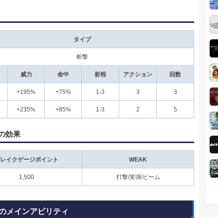
タイプ
斬撃
威力
命中
射程
アクション
回数
+195%
+75%
1-3
3
3
+235%
+85%
1-3
2
5
の効果
レイクゲージポイント
WEAK
1,500
打撃/実弾/ビーム
のメインアビリティ