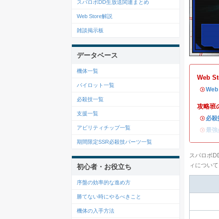
スパロボDD生放送関連まとめ
Web Store解説
雑談掲示板
データベース
機体一覧
Web 
パイロット一覧
・
We
必殺技一覧
攻略班
支援一覧
・
必殺
アビリティチップ一覧
・
最強
期間限定SSR必殺技パーツ一覧
スパロボD
ィについて
初心者・お役立ち
序盤の効率的な進め方
勝てない時にやるべきこと
機体の入手方法