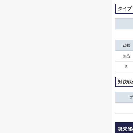
タイプ
凸数
無凸
5
対決戦
ブ
舞朱雀