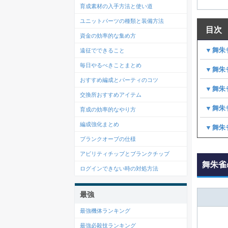
育成素材の入手方法と使い道
ユニットパーツの種類と装備方法
目次
資金の効率的な集め方
▼舞朱
遠征でできること
毎日やるべきことまとめ
▼舞朱
おすすめ編成とパーティのコツ
▼舞朱
交換所おすすめアイテム
▼舞朱
育成の効率的なやり方
編成強化まとめ
▼舞朱
ブランクオーブの仕様
アビリティチップとブランクチップ
舞朱雀
ログインできない時の対処方法
最強
最強機体ランキング
最強必殺技ランキング