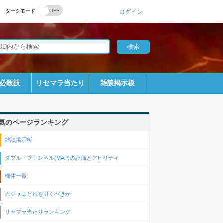
ダークモード
ログイン
必殺技
リセマラ当たり
雑談掲示板
気のページランキング
雑談掲示板
ダブル・ファンネル(MAP)の評価とアビリティ
機体一覧
ガシャはどれを引くべきか
リセマラ当たりランキング