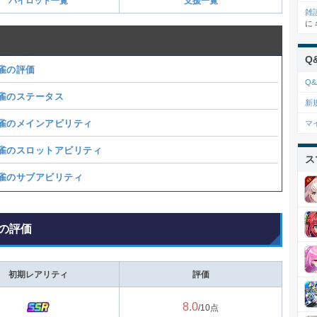
パイロット一覧
支援一覧
雑
に
Q
雀の評価
Q&
雀のステータス
新
雀のメインアビリティ
マ
雀のスロットアビリティ
ス
雀のサブアビリティ
の評価
初期レアリティ
評価
8.0
/10点