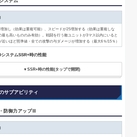
Dシステム
動
1増加し（効果は重複可能）、スピードが25増加する（効果は重複しな
の最も高いもののみ有効）。戦闘を行う敵ユニットが3マス以内にいると
が近いほど照準値・全ての攻撃の与ダメージが増加する（最大6％/15％）
DシステムSSR+時の性能
▼SSR+時の性能(タップで開閉)
のサブアビリティ
・防御力アップⅢ
動