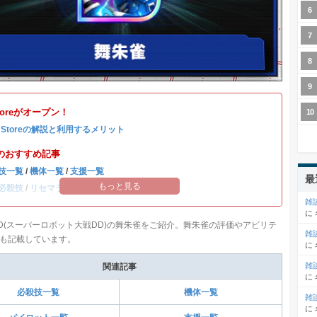
Storeがオープン！
b Storeの解説と利用するメリット
のおすすめ記事
技一覧
/
機体一覧
/
支援一覧
最
もっと見る
必殺技
/
リセマラ当たりランキング
雑
に
D(スーパーロボット大戦DD)の舞朱雀をご紹介。舞朱雀の評価やアビリテ
雑
も記載しています。
に
雑
関連記事
に
必殺技一覧
機体一覧
雑
に