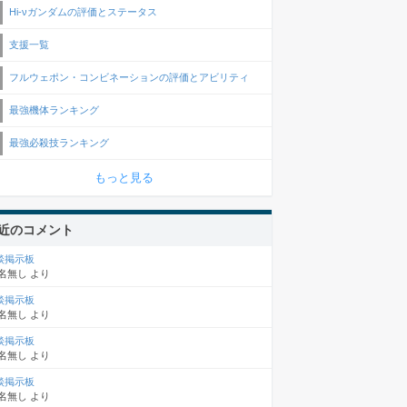
Hi-νガンダムの評価とステータス
支援一覧
フルウェポン・コンビネーションの評価とアビリティ
最強機体ランキング
最強必殺技ランキング
もっと見る
近のコメント
談掲示板
名無し
より
談掲示板
名無し
より
談掲示板
名無し
より
談掲示板
名無し
より