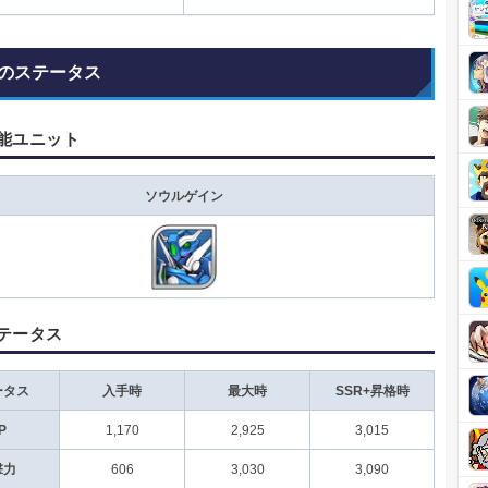
のステータス
能ユニット
ソウルゲイン
テータス
ータス
入手時
最大時
SSR+昇格時
P
1,170
2,925
3,015
撃力
606
3,030
3,090