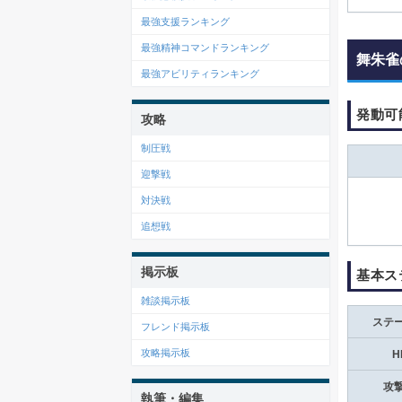
最強支援ランキング
最強精神コマンドランキング
舞朱雀
最強アビリティランキング
発動可
攻略
制圧戦
迎撃戦
対決戦
追想戦
掲示板
基本ス
雑談掲示板
ステ
フレンド掲示板
攻略掲示板
H
攻
執筆・編集