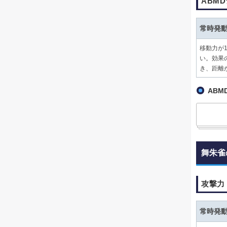
ABM
常時発
移動力が
い。効果
き、距離
ABM
舞朱雀
攻撃力
常時発