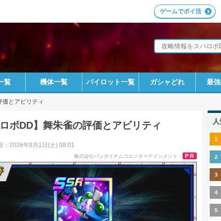
ゲームでポイ活
一覧
機体一覧
パイロット一覧
ガシャどれ
最強
評価とアビリティ
人
ロボDD】舞朱雀の評価とアビリティ
：2026年8月1日(土) 08:01
PR