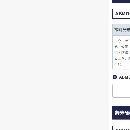
ABM
常時発
ソウルゲ
る（効果
力・防御
るとき、
3％）
ABM
舞朱雀