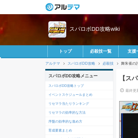
スパロボDD攻略wiki
トップ
必殺技一覧
支援
アルテマ
スパロボDD攻略
必殺技
舞朱雀の
スパロボDD攻略メニュー
【スパ
スパロボDD攻略トップ
最終更新
イベントスケジュールまとめ
リセマラ当たりランキング
リセマラの効率的な方法
序盤の効率的な進め方
育成要素まとめ