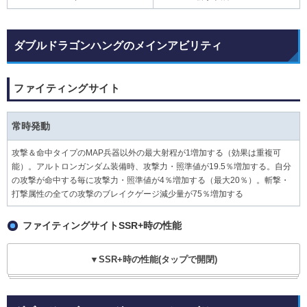
ダブルドラゴンハングのメインアビリティ
ファイティングサイト
常時発動
攻撃＆命中タイプのMAP兵器以外の最大射程が1増加する（効果は重複可
能）。アルトロンガンダム装備時、攻撃力・照準値が19.5％増加する。自分
の攻撃が命中する毎に攻撃力・照準値が4％増加する（最大20％）。斬撃・
打撃属性の全ての攻撃のブレイクゲージ減少量が75％増加する
ファイティングサイトSSR+時の性能
▼SSR+時の性能(タップで開閉)