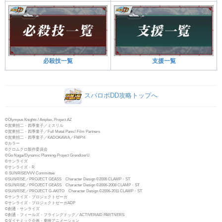
必殺技一覧
支援一覧
スパロボDD攻略トップへ
©Olympus Knights / Aniplex, Project AZ
©賀東招二・四季童子／ミスリル
©賀東招二・四季童子／Full Metal Panic! Film Partners
©賀東招二・四季童子／KADOKAWA／FMP!4
©カラー
©クロムクロ製作委員会
©Go Nagai/Dynamic Planning-Project GrendizerU
©サンライズ
©サンライズ・R
© SUNRISE/VVV Committee
©SUNRISE／PROJECT GEASS Character Design ©2006 CLAMP・ST
©SUNRISE／PROJECT GEASS Character Design ©2006-2008 CLAMP・ST
©SUNRISE／PROJECT G-AKITO Character Design ©2006-2011 CLAMP・ST
©サンライズ・プロジェクトゼーガ
©サンライズ・プロジェクトゼーガADP
©創通・サンライズ
©創通・フィールズ・フライングドッグ／ACTIVERAID PARTNERS
©ダイナミック企画・東映アニメーション