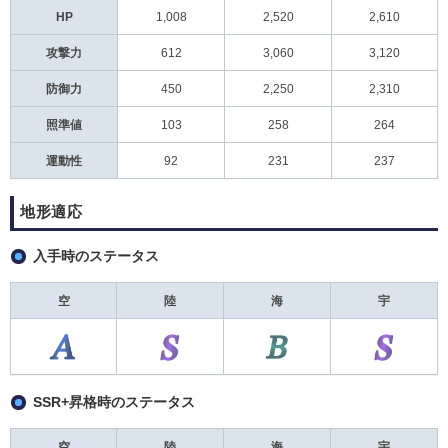
HP
1,008
2,520
2,610
攻撃力
612
3,060
3,120
防御力
450
2,250
2,310
照準値
103
258
264
運動性
92
231
237
地形適応
入手時のステータス
空
陸
海
宇
SSR+昇格時のステータス
空
陸
海
宇