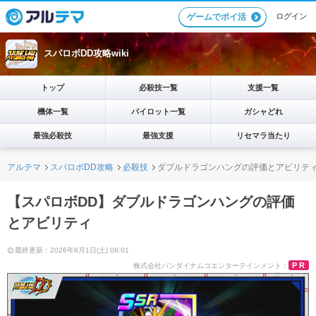
ログイン
ゲームでポイ活
スパロボDD攻略wiki
トップ
必殺技一覧
支援一覧
機体一覧
パイロット一覧
ガシャどれ
最強必殺技
最強支援
リセマラ当たり
アルテマ
スパロボDD攻略
必殺技
ダブルドラゴンハングの評価とアビリテ
【スパロボDD】ダブルドラゴンハングの評価
とアビリティ
最終更新：2026年8月1日(土) 08:01
PR