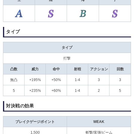
タイプ
タイプ
打撃
凸数
威力
命中
射程
アクション
回数
無凸
+195%
+50%
1-4
3
3
5
+235%
+60%
1-4
2
5
対決戦の効果
ブレイクゲージポイント
WEAK
1,500
斬撃/実弾/ビーム