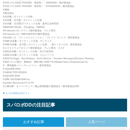
©円谷プロ ©2018 TRIGGER・雨宮哲／「GRIDMAN」製作委員会
©円谷プロ ©2021 TRIGGER・雨宮哲／「DYNAZENON」製作委員会
©東映
©東北新社
©永井豪／ダイナミック企画
©永井豪・石川賢／ダイナミック企画
©永井豪・石川賢/ダイナミック企画・真早乙女研究所
©BANDAI VISUAL・FlyingDog・GAINAX
©Production I.G／ナデシコ製作委員会・テレビ東京
©Production I.G／1998 NADESICO製作委員会
©吉永裕ノ介・フレックスコミックス／「ブレイク ブレイド」製作委員会
©1989 永井豪／ダイナミック企画・サンライズ
©1998 永井豪・石川賢／ダイナミック企画・「真ゲッターロボ」製作委員会
©２００１ウェブダイバー製作委員会・テレビ東京・ＮＡS
©2001永井豪／ダイナミック企画・光子力研究所
©2006 永井豪／ダイナミック企画・ビルドベース
©2016 Go Nagai・Ken Ishikawa・Eiichi Shimizu・Tomohiro Shimoguchi/Dynamic Planning
©2021 テレビ朝日・東映AG・東映 PAC-MAN™& ©Bandai Namco Entertainment Inc.
©「勇気爆発バーンブレイバーン」製作委員会
© SQUARE ENIX
CHARACTER DESIGN
©SQUARE ENIX
©1994, SHOGAKUKAN Inc.
Kazuhiko Shimamoto ©T & TPI
©三嶋与夢・オーバーラップ／俺は星間国家の悪徳領主！製作委員会2025
▶スパロボDD公式サイト
スパロボDDの注目記事
おすすめ記事
人気ページ