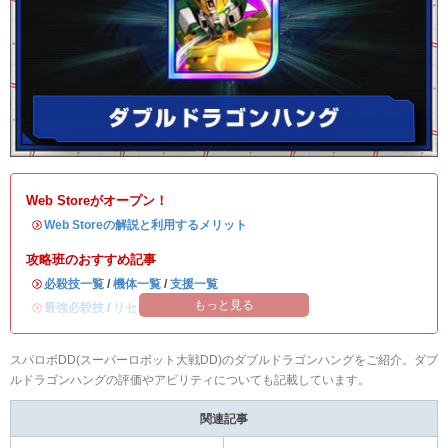
Web Storeがオープン！
・
Web Storeの解説と利用するメリット
攻略班のおすすめ記事
・
必殺技一覧
/
機体一覧
/
支援一覧
もっと見る
・
最強必殺技
/
リセマラ当たりランキング
スパロボDD(スーパーロボット大戦DD)のダブルドラゴンハングをご紹介。ダブ
ルドラゴンハングの評価やアビリティについても記載しています。
関連記事