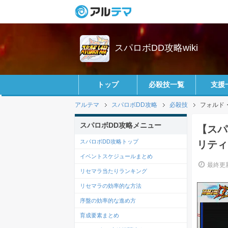
スパロボDD攻略wiki
トップ
必殺技一覧
支援
アルテマ
スパロボDD攻略
必殺技
フォルド
スパロボDD攻略メニュー
【スパ
スパロボDD攻略トップ
リティ
イベントスケジュールまとめ
最終更新
リセマラ当たりランキング
リセマラの効率的な方法
序盤の効率的な進め方
育成要素まとめ