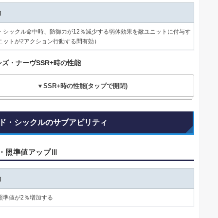
動
・シックル命中時、防御力が12％減少する弱体効果を敵ユニットに付与す
ニットが2アクション行動する間有効）
シズ・ナーヴSSR+時の性能
▼SSR+時の性能(タップで開閉)
ド・シックルのサブアビリティ
・照準値アップⅢ
動
照準値が2％増加する