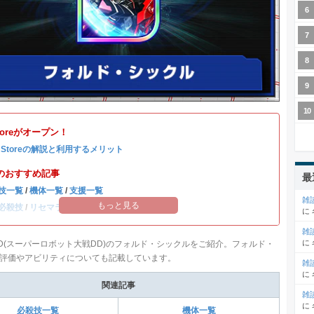
Storeがオープン！
b Storeの解説と利用するメリット
のおすすめ記事
最
技一覧
/
機体一覧
/
支援一覧
雑
もっと見る
必殺技
/
リセマラ当たりランキング
に
雑
に
D(スーパーロボット大戦DD)のフォルド・シックルをご紹介。フォルド・
評価やアビリティについても記載しています。
雑
に
関連記事
雑
に
必殺技一覧
機体一覧