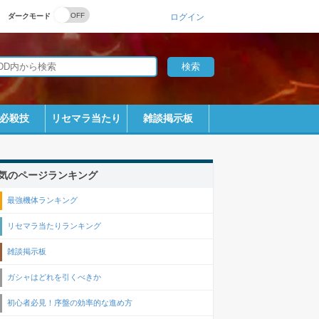
ダークモード
ログイン
必殺技
リセマラ当たり
雑談掲示板
気のページランキング
最強機体ランキング
リセマラ当たりランキング
雑談掲示板
ガシャはどれを引くべきか
初心者必見！序盤の効率的な進め方