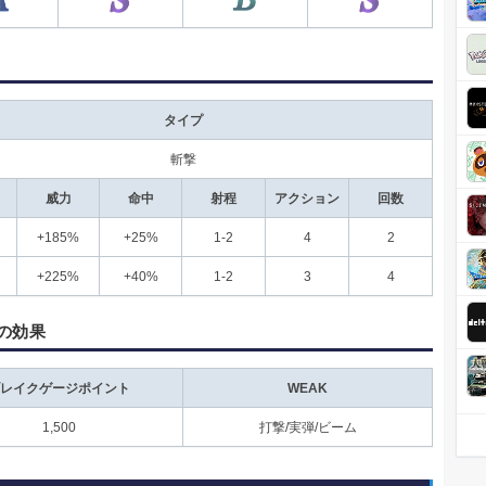
タイプ
斬撃
威力
命中
射程
アクション
回数
+185%
+25%
1-2
4
2
+225%
+40%
1-2
3
4
の効果
レイクゲージポイント
WEAK
1,500
打撃/実弾/ビーム