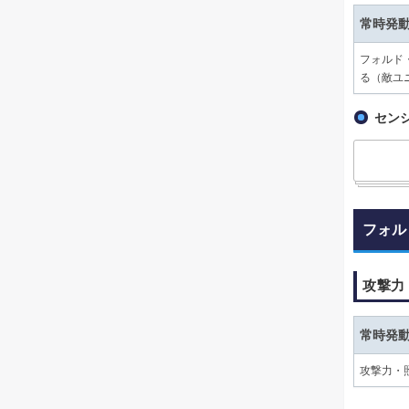
常時発
フォルド
る（敵ユ
セン
フォル
攻撃力
常時発
攻撃力・