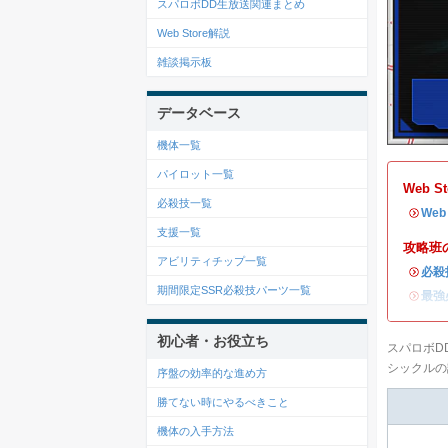
スパロボDD生放送関連まとめ
Web Store解説
雑談掲示板
データベース
機体一覧
パイロット一覧
Web 
必殺技一覧
・
We
支援一覧
攻略班
アビリティチップ一覧
・
必殺
期間限定SSR必殺技パーツ一覧
・
最強
初心者・お役立ち
スパロボD
シックルの
序盤の効率的な進め方
勝てない時にやるべきこと
機体の入手方法