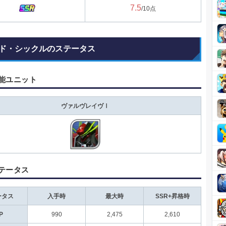
7.5
/10点
ド・シックルのステータス
能ユニット
ヴァルヴレイヴⅠ
テータス
ータス
入手時
最大時
SSR+昇格時
P
990
2,475
2,610