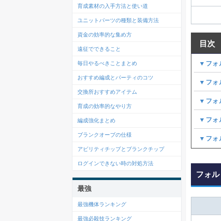
育成素材の入手方法と使い道
ユニットパーツの種類と装備方法
資金の効率的な集め方
目次
遠征でできること
▼フォ
毎日やるべきことまとめ
おすすめ編成とパーティのコツ
▼フォ
交換所おすすめアイテム
▼フォ
育成の効率的なやり方
▼フォ
編成強化まとめ
ブランクオーブの仕様
▼フォ
アビリティチップとブランクチップ
ログインできない時の対処方法
フォル
最強
最強機体ランキング
最強必殺技ランキング