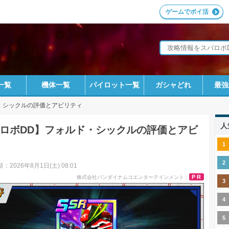
ゲームでポイ活
一覧
機体一覧
パイロット一覧
ガシャどれ
最強
・シックルの評価とアビリティ
人
ロボDD】フォルド・シックルの評価とアビ
：2026年8月1日(土) 08:01
PR