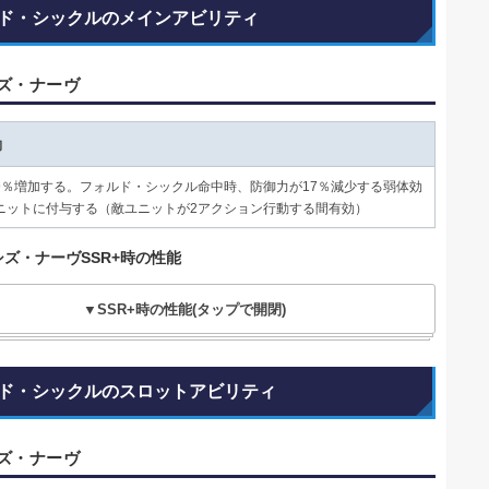
ド・シックルのメインアビリティ
ズ・ナーヴ
動
9％増加する。フォルド・シックル命中時、防御力が17％減少する弱体効
ニットに付与する（敵ユニットが2アクション行動する間有効）
シズ・ナーヴSSR+時の性能
▼SSR+時の性能(タップで開閉)
ド・シックルのスロットアビリティ
ズ・ナーヴ