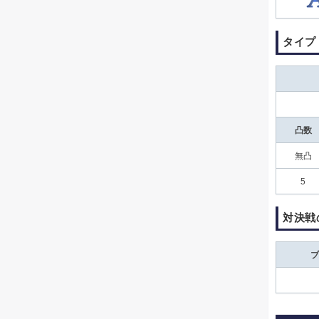
タイプ
凸数
無凸
5
対決戦
ブ