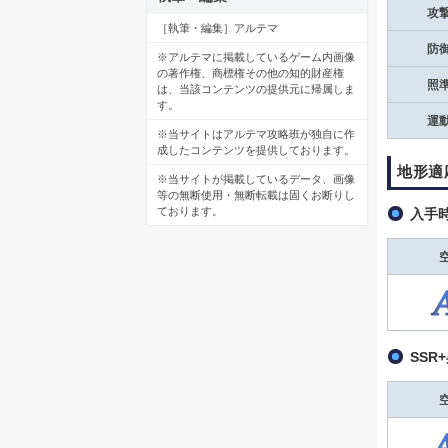
攻
［執筆・編集］アルテマ
防
※アルテマに掲載しているゲーム内画像
の著作権、商標権その他の知的財産権
照
は、当該コンテンツの提供元に帰属しま
す。
運
※当サイトはアルテマ攻略班が独自に作
成したコンテンツを提供しております。
地形適
※当サイトが掲載しているデータ、画像
等の無断使用・無断転載は固くお断りし
ております。
入手
SSR