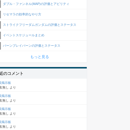
ダブル・ファンネル(MAP)の評価とアビリティ
リセマラの効率的なやり方
ストライクフリーダムガンダムの評価とステータス
イベントスケジュールまとめ
バーンブレイバーンの評価とステータス
もっと見る
近のコメント
談掲示板
名無し
より
談掲示板
名無し
より
談掲示板
名無し
より
談掲示板
名無し
より