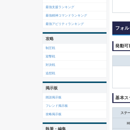
最強支援ランキング
最強精神コマンドランキング
最強アビリティランキング
フォル
攻略
発動可
制圧戦
迎撃戦
対決戦
追想戦
掲示板
基本ス
雑談掲示板
フレンド掲示板
ステ
攻略掲示板
H
執筆・編集