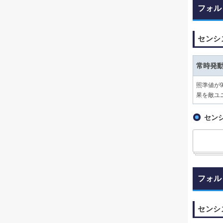
フォル
センシ
常時発
照準値が
果を敵ユ
セン
フォル
センシ