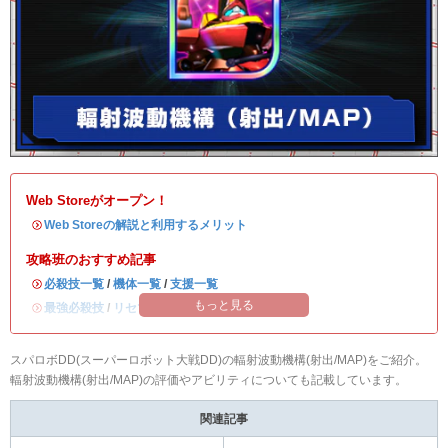
Web Storeがオープン！
・
Web Storeの解説と利用するメリット
攻略班のおすすめ記事
・
必殺技一覧
/
機体一覧
/
支援一覧
もっと見る
・
最強必殺技
/
リセマラ当たりランキング
スパロボDD(スーパーロボット大戦DD)の輻射波動機構(射出/MAP)をご紹介。
輻射波動機構(射出/MAP)の評価やアビリティについても記載しています。
関連記事