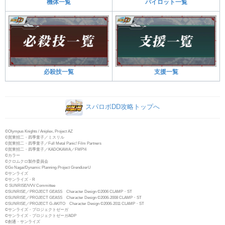
機体一覧
パイロット一覧
必殺技一覧
支援一覧
スパロボDD攻略トップへ
©Olympus Knights / Aniplex, Project AZ
©賀東招二・四季童子／ミスリル
©賀東招二・四季童子／Full Metal Panic! Film Partners
©賀東招二・四季童子／KADOKAWA／FMP!4
©カラー
©クロムクロ製作委員会
©Go Nagai/Dynamic Planning-Project GrendizerU
©サンライズ
©サンライズ・R
© SUNRISE/VVV Committee
©SUNRISE／PROJECT GEASS Character Design ©2006 CLAMP・ST
©SUNRISE／PROJECT GEASS Character Design ©2006-2008 CLAMP・ST
©SUNRISE／PROJECT G-AKITO Character Design ©2006-2011 CLAMP・ST
©サンライズ・プロジェクトゼーガ
©サンライズ・プロジェクトゼーガADP
©創通・サンライズ