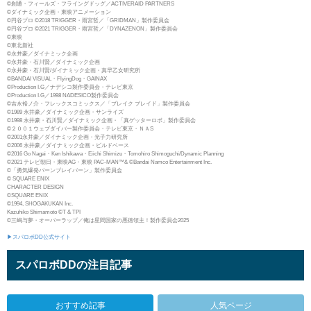
©創通・フィールズ・フライングドッグ／ACTIVERAID PARTNERS
©ダイナミック企画・東映アニメーション
©円谷プロ ©2018 TRIGGER・雨宮哲／「GRIDMAN」製作委員会
©円谷プロ ©2021 TRIGGER・雨宮哲／「DYNAZENON」製作委員会
©東映
©東北新社
©永井豪／ダイナミック企画
©永井豪・石川賢／ダイナミック企画
©永井豪・石川賢/ダイナミック企画・真早乙女研究所
©BANDAI VISUAL・FlyingDog・GAINAX
©Production I.G／ナデシコ製作委員会・テレビ東京
©Production I.G／1998 NADESICO製作委員会
©吉永裕ノ介・フレックスコミックス／「ブレイク ブレイド」製作委員会
©1989 永井豪／ダイナミック企画・サンライズ
©1998 永井豪・石川賢／ダイナミック企画・「真ゲッターロボ」製作委員会
©２００１ウェブダイバー製作委員会・テレビ東京・ＮＡS
©2001永井豪／ダイナミック企画・光子力研究所
©2006 永井豪／ダイナミック企画・ビルドベース
©2016 Go Nagai・Ken Ishikawa・Eiichi Shimizu・Tomohiro Shimoguchi/Dynamic Planning
©2021 テレビ朝日・東映AG・東映 PAC-MAN™& ©Bandai Namco Entertainment Inc.
©「勇気爆発バーンブレイバーン」製作委員会
© SQUARE ENIX
CHARACTER DESIGN
©SQUARE ENIX
©1994, SHOGAKUKAN Inc.
Kazuhiko Shimamoto ©T & TPI
©三嶋与夢・オーバーラップ／俺は星間国家の悪徳領主！製作委員会2025
▶スパロボDD公式サイト
スパロボDDの注目記事
おすすめ記事
人気ページ