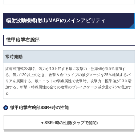
輻射波動機構(射出/MAP)のメインアビリティ
徹甲砲撃右腕部
常時発動
紅蓮可翔式装備時、気力が10上昇する毎に攻撃力・照準値が6.5％増加す
る。気力120以上のとき、攻撃＆命中タイプの被ダメージを25％軽減するバ
リアを展開する。敵ユニットの弱点属性で攻撃時、攻撃力・照準値が13％増
加する。斬撃・特殊属性の全ての攻撃のブレイクゲージ減少量が75％増加す
る
徹甲砲撃右腕部SSR+時の性能
▼SSR+時の性能(タップで開閉)