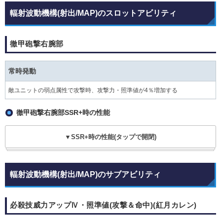
輻射波動機構(射出/MAP)のスロットアビリティ
徹甲砲撃右腕部
常時発動
敵ユニットの弱点属性で攻撃時、攻撃力・照準値が4％増加する
徹甲砲撃右腕部SSR+時の性能
▼SSR+時の性能(タップで開閉)
輻射波動機構(射出/MAP)のサブアビリティ
必殺技威力アップⅣ・照準値(攻撃＆命中)(紅月カレン)