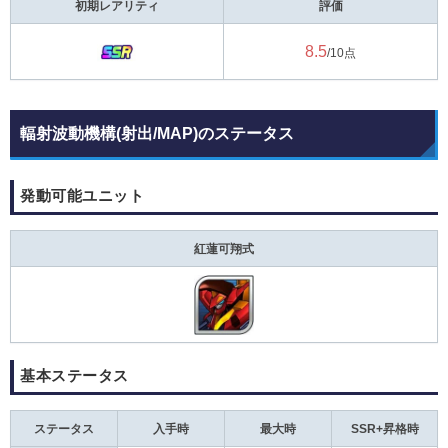
初期レアリティ
評価
8.5
/10点
輻射波動機構(射出/MAP)のステータス
発動可能ユニット
紅蓮可翔式
基本ステータス
ステータス
入手時
最大時
SSR+昇格時