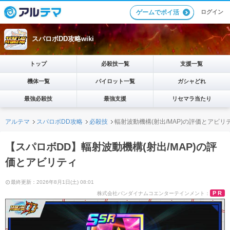
ログイン
ゲームでポイ活
スパロボDD攻略wiki
トップ
必殺技一覧
支援一覧
機体一覧
パイロット一覧
ガシャどれ
最強必殺技
最強支援
リセマラ当たり
アルテマ
スパロボDD攻略
必殺技
輻射波動機構(射出/MAP)の評価とアビリ
【スパロボDD】輻射波動機構(射出/MAP)の評
価とアビリティ
最終更新：2026年8月1日(土) 08:01
PR