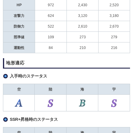
HP
972
2,430
2,520
攻撃力
624
3,120
3,180
防御力
522
2,610
2,670
照準値
109
273
279
運動性
84
210
216
地形適応
入手時のステータス
空
陸
海
宇
SSR+昇格時のステータス
空
陸
海
宇