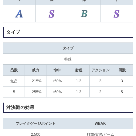
タイプ
タイプ
特殊
凸数
威力
命中
射程
アクション
回数
無凸
+215%
+50%
1-3
3
3
5
+255%
+60%
1-3
2
5
対決戦の効果
ブレイクゲージポイント
WEAK
2,500
打撃/実弾/ビーム