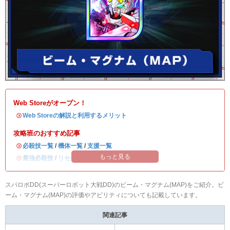
Web Storeがオープン！
・
Web Storeの解説と利用するメリット
攻略班のおすすめ記事
・
必殺技一覧
/
機体一覧
/
支援一覧
もっと見る
・
最強必殺技
/
リセマラ当たりランキング
スパロボDD(スーパーロボット大戦DD)のビーム・マグナム(MAP)をご紹介。ビ
ーム・マグナム(MAP)の評価やアビリティについても記載しています。
関連記事