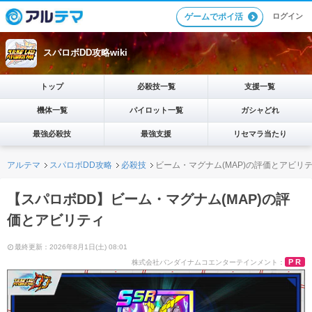
ログイン
ゲームでポイ活
スパロボDD攻略wiki
トップ
必殺技一覧
支援一覧
機体一覧
パイロット一覧
ガシャどれ
最強必殺技
最強支援
リセマラ当たり
アルテマ
スパロボDD攻略
必殺技
ビーム・マグナム(MAP)の評価とアビリ
【スパロボDD】ビーム・マグナム(MAP)の評
価とアビリティ
最終更新：2026年8月1日(土) 08:01
PR