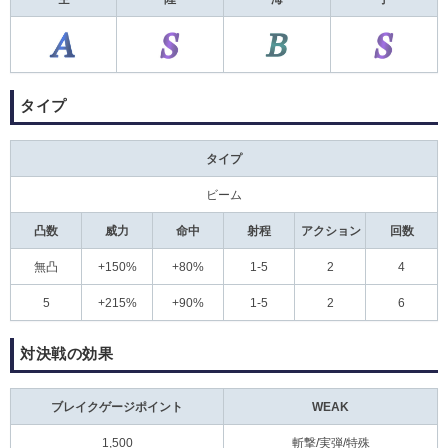
タイプ
タイプ
ビーム
凸数
威力
命中
射程
アクション
回数
無凸
+150%
+80%
1-5
2
4
5
+215%
+90%
1-5
2
6
対決戦の効果
ブレイクゲージポイント
WEAK
1,500
斬撃/実弾/特殊