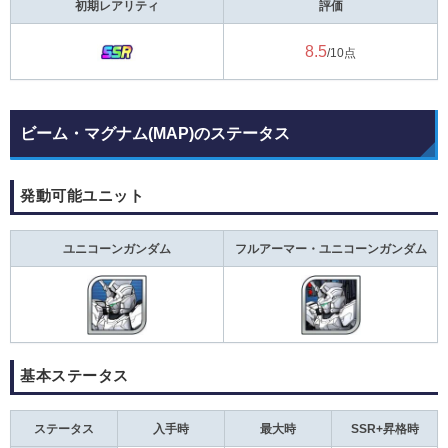
初期レアリティ
評価
8.5
/10点
ビーム・マグナム(MAP)のステータス
発動可能ユニット
ユニコーンガンダム
フルアーマー・ユニコーンガンダム
基本ステータス
ステータス
入手時
最大時
SSR+昇格時