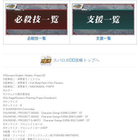
必殺技一覧
支援一覧
スパロボDD攻略トップへ
©Olympus Knights / Aniplex, Project AZ
©賀東招二・四季童子／ミスリル
©賀東招二・四季童子／Full Metal Panic! Film Partners
©賀東招二・四季童子／KADOKAWA／FMP!4
©カラー
©クロムクロ製作委員会
©Go Nagai/Dynamic Planning-Project GrendizerU
©サンライズ
©サンライズ・R
© SUNRISE/VVV Committee
©SUNRISE／PROJECT GEASS Character Design ©2006 CLAMP・ST
©SUNRISE／PROJECT GEASS Character Design ©2006-2008 CLAMP・ST
©SUNRISE／PROJECT G-AKITO Character Design ©2006-2011 CLAMP・ST
©サンライズ・プロジェクトゼーガ
©サンライズ・プロジェクトゼーガADP
©創通・サンライズ
©創通・フィールズ・フライングドッグ／ACTIVERAID PARTNERS
©ダイナミック企画・東映アニメーション