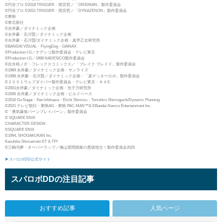
©円谷プロ ©2018 TRIGGER・雨宮哲／「GRIDMAN」製作委員会
©円谷プロ ©2021 TRIGGER・雨宮哲／「DYNAZENON」製作委員会
©東映
©東北新社
©永井豪／ダイナミック企画
©永井豪・石川賢／ダイナミック企画
©永井豪・石川賢/ダイナミック企画・真早乙女研究所
©BANDAI VISUAL・FlyingDog・GAINAX
©Production I.G／ナデシコ製作委員会・テレビ東京
©Production I.G／1998 NADESICO製作委員会
©吉永裕ノ介・フレックスコミックス／「ブレイク ブレイド」製作委員会
©1989 永井豪／ダイナミック企画・サンライズ
©1998 永井豪・石川賢／ダイナミック企画・「真ゲッターロボ」製作委員会
©２００１ウェブダイバー製作委員会・テレビ東京・ＮＡS
©2001永井豪／ダイナミック企画・光子力研究所
©2006 永井豪／ダイナミック企画・ビルドベース
©2016 Go Nagai・Ken Ishikawa・Eiichi Shimizu・Tomohiro Shimoguchi/Dynamic Planning
©2021 テレビ朝日・東映AG・東映 PAC-MAN™& ©Bandai Namco Entertainment Inc.
©「勇気爆発バーンブレイバーン」製作委員会
© SQUARE ENIX
CHARACTER DESIGN
©SQUARE ENIX
©1994, SHOGAKUKAN Inc.
Kazuhiko Shimamoto ©T & TPI
©三嶋与夢・オーバーラップ／俺は星間国家の悪徳領主！製作委員会2025
▶スパロボDD公式サイト
スパロボDDの注目記事
おすすめ記事
人気ページ