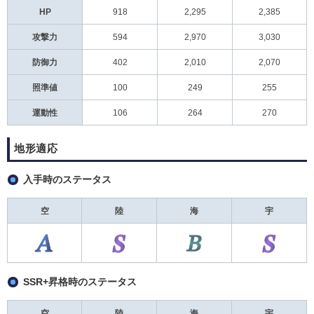
HP
918
2,295
2,385
攻撃力
594
2,970
3,030
防御力
402
2,010
2,070
照準値
100
249
255
運動性
106
264
270
地形適応
入手時のステータス
空
陸
海
宇
SSR+昇格時のステータス
空
陸
海
宇