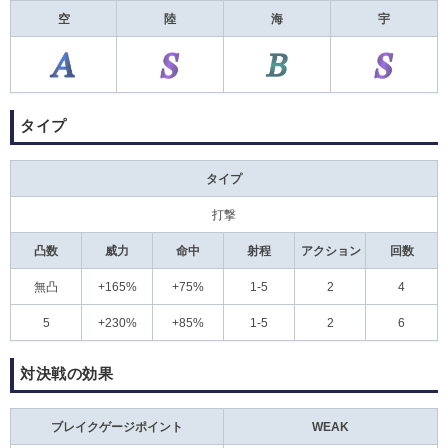
空
陸
海
宇
タイプ
タイプ
打撃
凸数
威力
命中
射程
アクション
回数
無凸
+165%
+75%
1-5
2
4
5
+230%
+85%
1-5
2
6
対決戦の効果
ブレイクゲージポイント
WEAK