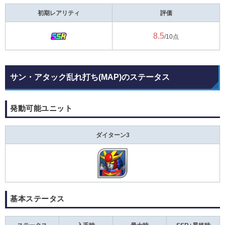
初期レアリティ
評価
8.5
/10点
サン・アタック乱れ打ち(MAP)のステータス
発動可能ユニット
ダイターン3
基本ステータス