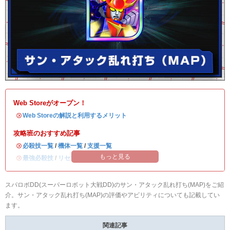
Web Storeがオープン！
・
Web Storeの解説と利用するメリット
攻略班のおすすめ記事
・
必殺技一覧
/
機体一覧
/
支援一覧
もっと見る
・
最強必殺技
/
リセマラ当たりランキング
スパロボDD(スーパーロボット大戦DD)のサン・アタック乱れ打ち(MAP)をご紹
介。サン・アタック乱れ打ち(MAP)の評価やアビリティについても記載してい
ます。
関連記事