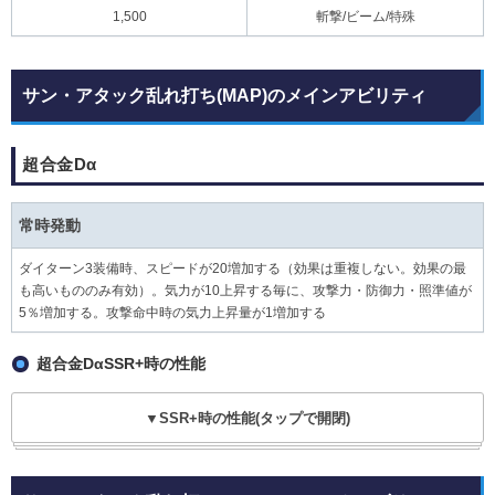
1,500
斬撃/ビーム/特殊
サン・アタック乱れ打ち(MAP)のメインアビリティ
超合金Dα
常時発動
ダイターン3装備時、スピードが20増加する（効果は重複しない。効果の最
も高いもののみ有効）。気力が10上昇する毎に、攻撃力・防御力・照準値が
5％増加する。攻撃命中時の気力上昇量が1増加する
超合金DαSSR+時の性能
▼SSR+時の性能(タップで開閉)