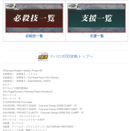
必殺技一覧
支援一覧
スパロボDD攻略トップへ
©Olympus Knights / Aniplex, Project AZ
©賀東招二・四季童子／ミスリル
©賀東招二・四季童子／Full Metal Panic! Film Partners
©賀東招二・四季童子／KADOKAWA／FMP!4
©カラー
©クロムクロ製作委員会
©Go Nagai/Dynamic Planning-Project GrendizerU
©サンライズ
©サンライズ・R
© SUNRISE/VVV Committee
©SUNRISE／PROJECT GEASS Character Design ©2006 CLAMP・ST
©SUNRISE／PROJECT GEASS Character Design ©2006-2008 CLAMP・ST
©SUNRISE／PROJECT G-AKITO Character Design ©2006-2011 CLAMP・ST
©サンライズ・プロジェクトゼーガ
©サンライズ・プロジェクトゼーガADP
©創通・サンライズ
©創通・フィールズ・フライングドッグ／ACTIVERAID PARTNERS
©ダイナミック企画・東映アニメーション