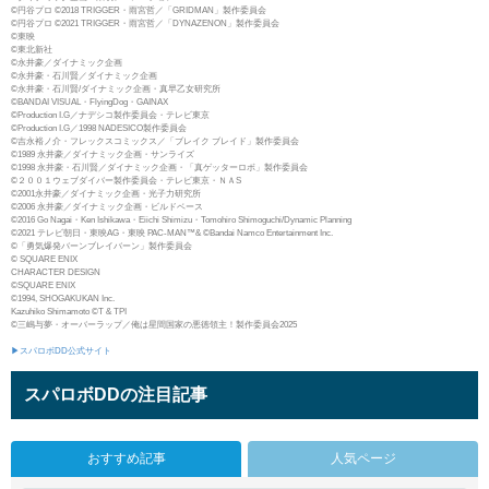
©円谷プロ ©2018 TRIGGER・雨宮哲／「GRIDMAN」製作委員会
©円谷プロ ©2021 TRIGGER・雨宮哲／「DYNAZENON」製作委員会
©東映
©東北新社
©永井豪／ダイナミック企画
©永井豪・石川賢／ダイナミック企画
©永井豪・石川賢/ダイナミック企画・真早乙女研究所
©BANDAI VISUAL・FlyingDog・GAINAX
©Production I.G／ナデシコ製作委員会・テレビ東京
©Production I.G／1998 NADESICO製作委員会
©吉永裕ノ介・フレックスコミックス／「ブレイク ブレイド」製作委員会
©1989 永井豪／ダイナミック企画・サンライズ
©1998 永井豪・石川賢／ダイナミック企画・「真ゲッターロボ」製作委員会
©２００１ウェブダイバー製作委員会・テレビ東京・ＮＡS
©2001永井豪／ダイナミック企画・光子力研究所
©2006 永井豪／ダイナミック企画・ビルドベース
©2016 Go Nagai・Ken Ishikawa・Eiichi Shimizu・Tomohiro Shimoguchi/Dynamic Planning
©2021 テレビ朝日・東映AG・東映 PAC-MAN™& ©Bandai Namco Entertainment Inc.
©「勇気爆発バーンブレイバーン」製作委員会
© SQUARE ENIX
CHARACTER DESIGN
©SQUARE ENIX
©1994, SHOGAKUKAN Inc.
Kazuhiko Shimamoto ©T & TPI
©三嶋与夢・オーバーラップ／俺は星間国家の悪徳領主！製作委員会2025
▶スパロボDD公式サイト
スパロボDDの注目記事
おすすめ記事
人気ページ