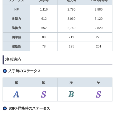
ステータス
入手時
最大時
SSR+昇格時
HP
1,116
2,790
2,880
攻撃力
612
3,060
3,120
防御力
552
2,760
2,820
照準値
88
219
225
運動性
78
195
201
地形適応
入手時のステータス
空
陸
海
宇
SSR+昇格時のステータス