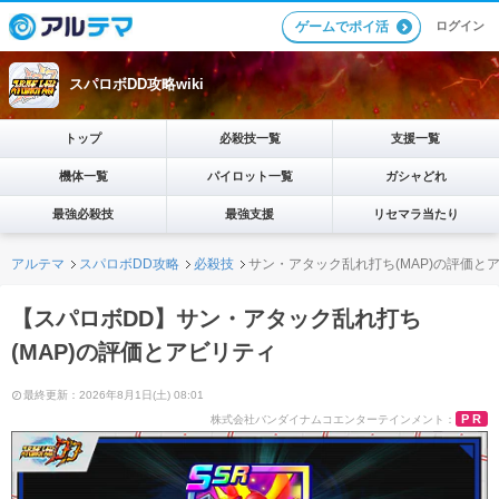
ログイン
ゲームでポイ活
スパロボDD攻略wiki
トップ
必殺技一覧
支援一覧
機体一覧
パイロット一覧
ガシャどれ
最強必殺技
最強支援
リセマラ当たり
アルテマ
スパロボDD攻略
必殺技
サン・アタック乱れ打ち(MAP)の評価と
【スパロボDD】サン・アタック乱れ打ち
(MAP)の評価とアビリティ
最終更新：2026年8月1日(土) 08:01
PR