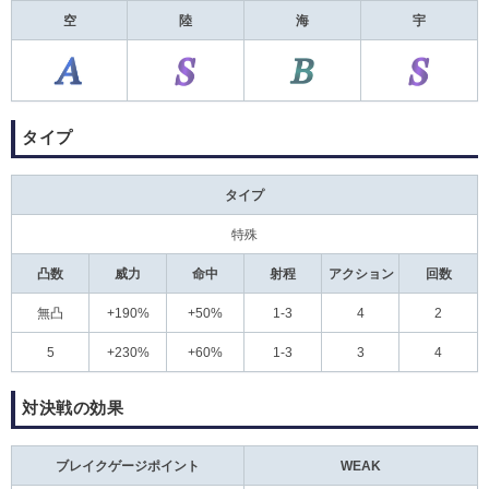
空
陸
海
宇
タイプ
タイプ
特殊
凸数
威力
命中
射程
アクション
回数
無凸
+190%
+50%
1-3
4
2
5
+230%
+60%
1-3
3
4
対決戦の効果
ブレイクゲージポイント
WEAK