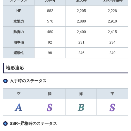
ステータス
入手時
最大時
SSR+昇格時
HP
882
2,205
2,228
攻撃力
576
2,880
2,910
防御力
480
2,400
2,415
照準値
92
231
234
運動性
98
246
249
地形適応
入手時のステータス
空
陸
海
宇
SSR+昇格時のステータス