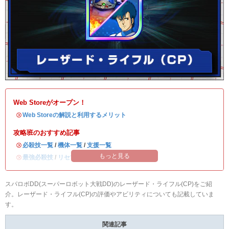
Web Storeがオープン！
・
Web Storeの解説と利用するメリット
攻略班のおすすめ記事
・
必殺技一覧
/
機体一覧
/
支援一覧
もっと見る
・
最強必殺技
/
リセマラ当たりランキング
スパロボDD(スーパーロボット大戦DD)のレーザード・ライフル(CP)をご紹
介。レーザード・ライフル(CP)の評価やアビリティについても記載していま
す。
関連記事