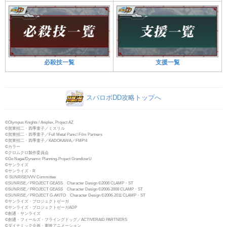
必殺技一覧
支援一覧
スパロボDD攻略トップへ
©Olympus Knights / Aniplex, Project AZ
©賀東招二・四季童子／ミスリル
©賀東招二・四季童子／Full Metal Panic! Film Partners
©賀東招二・四季童子／KADOKAWA／FMP!4
©カラー
©クロムクロ製作委員会
©Go Nagai/Dynamic Planning-Project GrendizerU
©サンライズ
©サンライズ・R
© SUNRISE/VVV Committee
©SUNRISE／PROJECT GEASS Character Design ©2006 CLAMP・ST
©SUNRISE／PROJECT GEASS Character Design ©2006-2008 CLAMP・ST
©SUNRISE／PROJECT G-AKITO Character Design ©2006-2011 CLAMP・ST
©サンライズ・プロジェクトゼーガ
©サンライズ・プロジェクトゼーガADP
©創通・サンライズ
©創通・フィールズ・フライングドッグ／ACTIVERAID PARTNERS
©ダイナミック企画・東映アニメーション