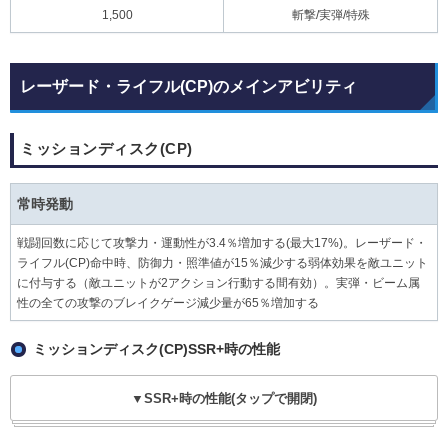
1,500
斬撃/実弾/特殊
レーザード・ライフル(CP)のメインアビリティ
ミッションディスク(CP)
常時発動
戦闘回数に応じて攻撃力・運動性が3.4％増加する(最大17%)。レーザード・
ライフル(CP)命中時、防御力・照準値が15％減少する弱体効果を敵ユニット
に付与する（敵ユニットが2アクション行動する間有効）。実弾・ビーム属
性の全ての攻撃のブレイクゲージ減少量が65％増加する
ミッションディスク(CP)SSR+時の性能
▼SSR+時の性能(タップで開閉)