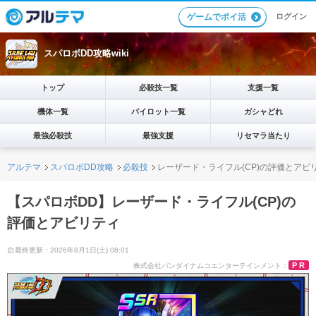
ログイン
ゲームでポイ活
スパロボDD攻略wiki
トップ
必殺技一覧
支援一覧
機体一覧
パイロット一覧
ガシャどれ
最強必殺技
最強支援
リセマラ当たり
アルテマ
スパロボDD攻略
必殺技
レーザード・ライフル(CP)の評価とアビ
【スパロボDD】レーザード・ライフル(CP)の
評価とアビリティ
最終更新：2026年8月1日(土) 08:01
PR