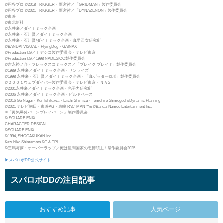
©円谷プロ ©2018 TRIGGER・雨宮哲／「GRIDMAN」製作委員会
©円谷プロ ©2021 TRIGGER・雨宮哲／「DYNAZENON」製作委員会
©東映
©東北新社
©永井豪／ダイナミック企画
©永井豪・石川賢／ダイナミック企画
©永井豪・石川賢/ダイナミック企画・真早乙女研究所
©BANDAI VISUAL・FlyingDog・GAINAX
©Production I.G／ナデシコ製作委員会・テレビ東京
©Production I.G／1998 NADESICO製作委員会
©吉永裕ノ介・フレックスコミックス／「ブレイク ブレイド」製作委員会
©1989 永井豪／ダイナミック企画・サンライズ
©1998 永井豪・石川賢／ダイナミック企画・「真ゲッターロボ」製作委員会
©２００１ウェブダイバー製作委員会・テレビ東京・ＮＡS
©2001永井豪／ダイナミック企画・光子力研究所
©2006 永井豪／ダイナミック企画・ビルドベース
©2016 Go Nagai・Ken Ishikawa・Eiichi Shimizu・Tomohiro Shimoguchi/Dynamic Planning
©2021 テレビ朝日・東映AG・東映 PAC-MAN™& ©Bandai Namco Entertainment Inc.
©「勇気爆発バーンブレイバーン」製作委員会
© SQUARE ENIX
CHARACTER DESIGN
©SQUARE ENIX
©1994, SHOGAKUKAN Inc.
Kazuhiko Shimamoto ©T & TPI
©三嶋与夢・オーバーラップ／俺は星間国家の悪徳領主！製作委員会2025
▶スパロボDD公式サイト
スパロボDDの注目記事
おすすめ記事
人気ページ