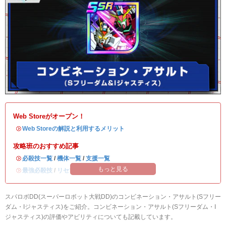
Web Storeがオープン！
・
Web Storeの解説と利用するメリット
攻略班のおすすめ記事
・
必殺技一覧
/
機体一覧
/
支援一覧
もっと見る
・
最強必殺技
/
リセマラ当たりランキング
スパロボDD(スーパーロボット大戦DD)のコンビネーション・アサルト(Sフリー
ダム・Iジャスティス)をご紹介。コンビネーション・アサルト(Sフリーダム・I
ジャスティス)の評価やアビリティについても記載しています。