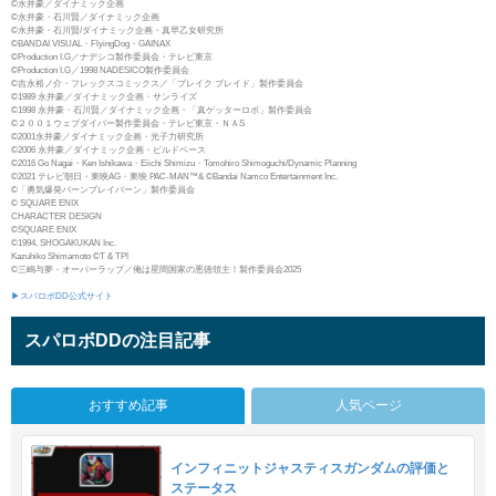
©永井豪／ダイナミック企画
©永井豪・石川賢／ダイナミック企画
©永井豪・石川賢/ダイナミック企画・真早乙女研究所
©BANDAI VISUAL・FlyingDog・GAINAX
©Production I.G／ナデシコ製作委員会・テレビ東京
©Production I.G／1998 NADESICO製作委員会
©吉永裕ノ介・フレックスコミックス／「ブレイク ブレイド」製作委員会
©1989 永井豪／ダイナミック企画・サンライズ
©1998 永井豪・石川賢／ダイナミック企画・「真ゲッターロボ」製作委員会
©２００１ウェブダイバー製作委員会・テレビ東京・ＮＡS
©2001永井豪／ダイナミック企画・光子力研究所
©2006 永井豪／ダイナミック企画・ビルドベース
©2016 Go Nagai・Ken Ishikawa・Eiichi Shimizu・Tomohiro Shimoguchi/Dynamic Planning
©2021 テレビ朝日・東映AG・東映 PAC-MAN™& ©Bandai Namco Entertainment Inc.
©「勇気爆発バーンブレイバーン」製作委員会
© SQUARE ENIX
CHARACTER DESIGN
©SQUARE ENIX
©1994, SHOGAKUKAN Inc.
Kazuhiko Shimamoto ©T & TPI
©三嶋与夢・オーバーラップ／俺は星間国家の悪徳領主！製作委員会2025
▶スパロボDD公式サイト
スパロボDDの注目記事
おすすめ記事
人気ページ
インフィニットジャスティスガンダムの評価と
ステータス