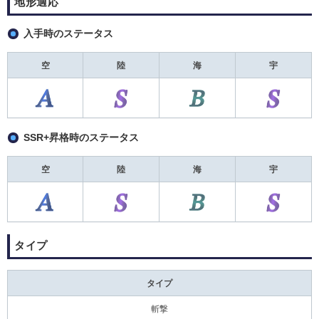
地形適応
入手時のステータス
空
陸
海
宇
SSR+昇格時のステータス
空
陸
海
宇
タイプ
タイプ
斬撃