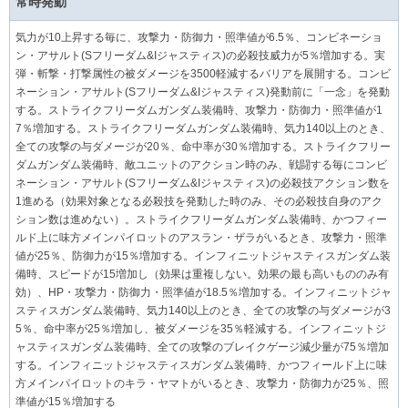
常時発動
気力が10上昇する毎に、攻撃力・防御力・照準値が6.5％、コンビネーショ
ン・アサルト(Sフリーダム&Iジャスティス)の必殺技威力が5％増加する。実
弾・斬撃・打撃属性の被ダメージを3500軽減するバリアを展開する。コンビ
ネーション・アサルト(Sフリーダム&Iジャスティス)発動前に「一念」を発動
する。ストライクフリーダムガンダム装備時、攻撃力・防御力・照準値が1
7％増加する。ストライクフリーダムガンダム装備時、気力140以上のとき、
全ての攻撃の与ダメージが20％、命中率が30％増加する。ストライクフリー
ダムガンダム装備時、敵ユニットのアクション時のみ、戦闘する毎にコンビ
ネーション・アサルト(Sフリーダム&Iジャスティス)の必殺技アクション数を
1進める（効果対象となる必殺技を発動した時のみ、その必殺技自身のアク
ション数は進めない）。ストライクフリーダムガンダム装備時、かつフィー
ルド上に味方メインパイロットのアスラン・ザラがいるとき、攻撃力・照準
値が25％、防御力が15％増加する。インフィニットジャスティスガンダム装
備時、スピードが15増加し（効果は重複しない。効果の最も高いもののみ有
効）、HP・攻撃力・防御力・照準値が18.5％増加する。インフィニットジャ
スティスガンダム装備時、気力140以上のとき、全ての攻撃の与ダメージが3
5％、命中率が25％増加し、被ダメージを35％軽減する。インフィニットジ
ャスティスガンダム装備時、全ての攻撃のブレイクゲージ減少量が75％増加
する。インフィニットジャスティスガンダム装備時、かつフィールド上に味
方メインパイロットのキラ・ヤマトがいるとき、攻撃力・防御力が25％、照
準値が15％増加する