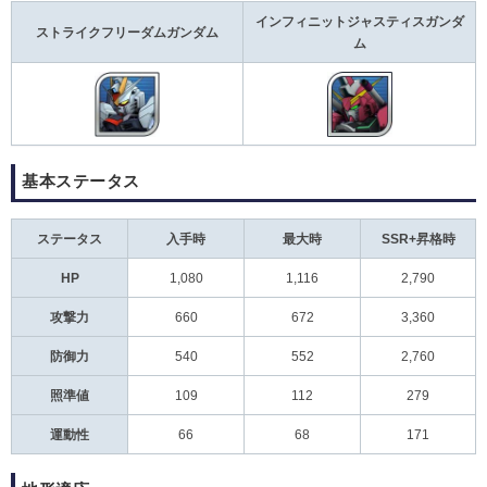
インフィニットジャスティスガンダ
ストライクフリーダムガンダム
ム
基本ステータス
ステータス
入手時
最大時
SSR+昇格時
HP
1,080
1,116
2,790
攻撃力
660
672
3,360
防御力
540
552
2,760
照準値
109
112
279
運動性
66
68
171