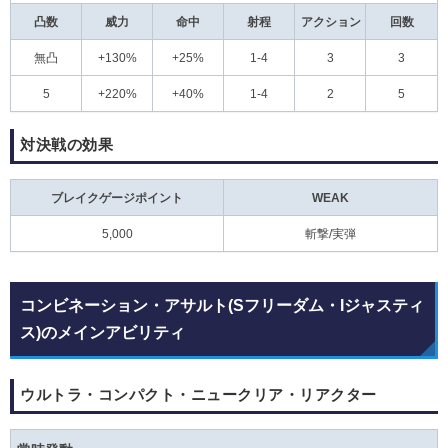
凸数
威力
命中
射程
アクション
回数
無凸
+130%
+25%
1-4
3
3
5
+220%
+40%
1-4
2
5
対決戦の効果
ブレイクゲージポイント
WEAK
5,000
斬撃/実弾
コンビネーション・アサルト(Sフリーダム・Iジャスティ
ス)のメインアビリティ
ウルトラ・コンパクト・ニュークリア・リアクター