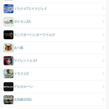
ドラクエ7リイマジンド
ポケモンZA
モンスターハンターワイルズ
あつ森
サイレントヒルf
ドラクエ3
デルタルーン
大戦略SSB2