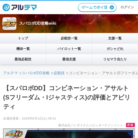
ログイン
ゲームでポイ活
スパロボDD攻略wiki
トップ
必殺技一覧
支援一覧
機体一覧
パイロット一覧
ガシャどれ
最強必殺技
最強支援
リセマラ当たり
アルテマ
スパロボDD攻略
必殺技
コンビネーション・アサルト(Sフリーダム
【スパロボDD】コンビネーション・アサルト
(Sフリーダム・Iジャスティス)の評価とアビリ
ティ
最終更新：2026年8月1日(土) 08:01
PR