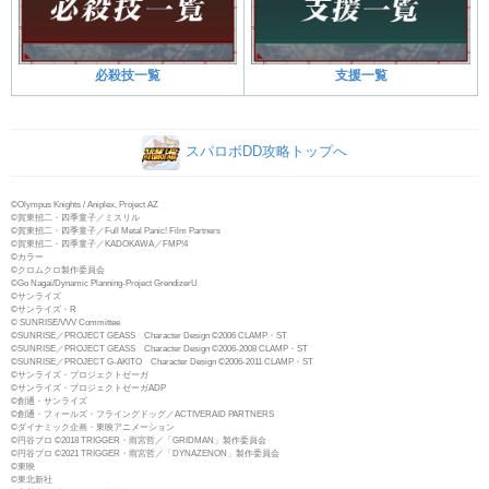
必殺技一覧
支援一覧
スパロボDD攻略トップへ
©Olympus Knights / Aniplex, Project AZ
©賀東招二・四季童子／ミスリル
©賀東招二・四季童子／Full Metal Panic! Film Partners
©賀東招二・四季童子／KADOKAWA／FMP!4
©カラー
©クロムクロ製作委員会
©Go Nagai/Dynamic Planning-Project GrendizerU
©サンライズ
©サンライズ・R
© SUNRISE/VVV Committee
©SUNRISE／PROJECT GEASS Character Design ©2006 CLAMP・ST
©SUNRISE／PROJECT GEASS Character Design ©2006-2008 CLAMP・ST
©SUNRISE／PROJECT G-AKITO Character Design ©2006-2011 CLAMP・ST
©サンライズ・プロジェクトゼーガ
©サンライズ・プロジェクトゼーガADP
©創通・サンライズ
©創通・フィールズ・フライングドッグ／ACTIVERAID PARTNERS
©ダイナミック企画・東映アニメーション
©円谷プロ ©2018 TRIGGER・雨宮哲／「GRIDMAN」製作委員会
©円谷プロ ©2021 TRIGGER・雨宮哲／「DYNAZENON」製作委員会
©東映
©東北新社