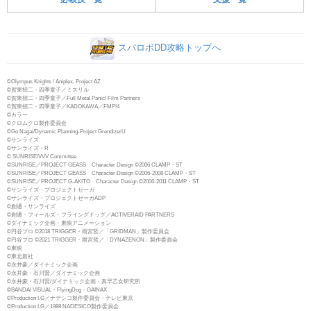
スパロボDD攻略トップへ
©Olympus Knights / Aniplex, Project AZ
©賀東招二・四季童子／ミスリル
©賀東招二・四季童子／Full Metal Panic! Film Partners
©賀東招二・四季童子／KADOKAWA／FMP!4
©カラー
©クロムクロ製作委員会
©Go Nagai/Dynamic Planning-Project GrendizerU
©サンライズ
©サンライズ・R
© SUNRISE/VVV Committee
©SUNRISE／PROJECT GEASS Character Design ©2006 CLAMP・ST
©SUNRISE／PROJECT GEASS Character Design ©2006-2008 CLAMP・ST
©SUNRISE／PROJECT G-AKITO Character Design ©2006-2011 CLAMP・ST
©サンライズ・プロジェクトゼーガ
©サンライズ・プロジェクトゼーガADP
©創通・サンライズ
©創通・フィールズ・フライングドッグ／ACTIVERAID PARTNERS
©ダイナミック企画・東映アニメーション
©円谷プロ ©2018 TRIGGER・雨宮哲／「GRIDMAN」製作委員会
©円谷プロ ©2021 TRIGGER・雨宮哲／「DYNAZENON」製作委員会
©東映
©東北新社
©永井豪／ダイナミック企画
©永井豪・石川賢／ダイナミック企画
©永井豪・石川賢/ダイナミック企画・真早乙女研究所
©BANDAI VISUAL・FlyingDog・GAINAX
©Production I.G／ナデシコ製作委員会・テレビ東京
©Production I.G／1998 NADESICO製作委員会