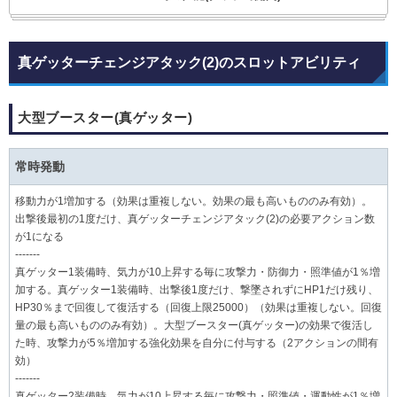
真ゲッターチェンジアタック(2)のスロットアビリティ
大型ブースター(真ゲッター)
常時発動
移動力が1増加する（効果は重複しない。効果の最も高いもののみ有効）。
出撃後最初の1度だけ、真ゲッターチェンジアタック(2)の必要アクション数
が1になる
-------
真ゲッター1装備時、気力が10上昇する毎に攻撃力・防御力・照準値が1％増
加する。真ゲッター1装備時、出撃後1度だけ、撃墜されずにHP1だけ残り、
HP30％まで回復して復活する（回復上限25000）（効果は重複しない。回復
量の最も高いもののみ有効）。大型ブースター(真ゲッター)の効果で復活し
た時、攻撃力が5％増加する強化効果を自分に付与する（2アクションの間有
効）
-------
真ゲッター2装備時、気力が10上昇する毎に攻撃力・照準値・運動性が1％増