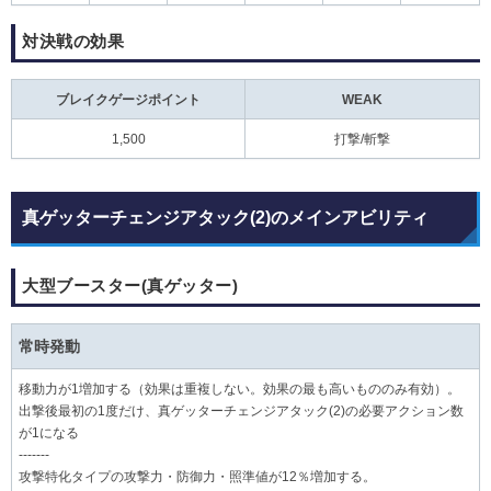
対決戦の効果
ブレイクゲージポイント
WEAK
1,500
打撃/斬撃
真ゲッターチェンジアタック(2)のメインアビリティ
大型ブースター(真ゲッター)
常時発動
移動力が1増加する（効果は重複しない。効果の最も高いもののみ有効）。
出撃後最初の1度だけ、真ゲッターチェンジアタック(2)の必要アクション数
が1になる
-------
攻撃特化タイプの攻撃力・防御力・照準値が12％増加する。