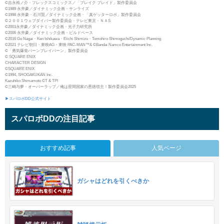
©吉永裕ノ介・フレックスコミックス／「ブレイク ブレイド」製作委員会
©1989 永井豪／ダイナミック企画・サンライズ
©1998 永井豪・石川賢／ダイナミック企画・「真ゲッターロボ」製作委員会
©２００１ウェブダイバー製作委員会・テレビ東京・ＮＡS
©2001永井豪／ダイナミック企画・光子力研究所
©2006 永井豪／ダイナミック企画・ビルドベース
©2016 Go Nagai・Ken Ishikawa・Eiichi Shimizu・Tomohiro Shimoguchi/Dynamic Planning
©2021 テレビ朝日・東映AG・東映 PAC-MAN™& ©Bandai Namco Entertainment Inc.
©「勇気爆発バーンブレイバーン」製作委員会
© SQUARE ENIX
CHARACTER DESIGN
©SQUARE ENIX
©1994, SHOGAKUKAN Inc.
Kazuhiko Shimamoto ©T & TPI
©三嶋与夢・オーバーラップ／俺は星間国家の悪徳領主！製作委員会2025
▶スパロボDD公式サイト
スパロボDDの注目記事
おすすめ記事
人気ページ
ガシャはどれを引くべきか