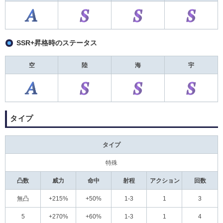
SSR+昇格時のステータス
空
陸
海
宇
タイプ
タイプ
特殊
凸数
威力
命中
射程
アクション
回数
無凸
+215%
+50%
1-3
1
3
5
+270%
+60%
1-3
1
4