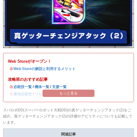
Web Storeがオープン！
・
Web Storeの解説と利用するメリット
攻略班のおすすめ記事
・
必殺技一覧
/
機体一覧
/
支援一覧
もっと見る
・
最強必殺技
/
リセマラ当たりランキング
スパロボDD(スーパーロボット大戦DD)の真ゲッターチェンジアタック(2)をご
紹介。真ゲッターチェンジアタック(2)の評価やアビリティについても記載して
います。
関連記事