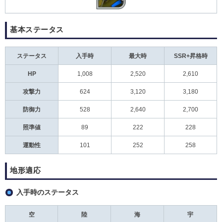
基本ステータス
ステータス
入手時
最大時
SSR+昇格時
HP
1,008
2,520
2,610
攻撃力
624
3,120
3,180
防御力
528
2,640
2,700
照準値
89
222
228
運動性
101
252
258
地形適応
入手時のステータス
空
陸
海
宇