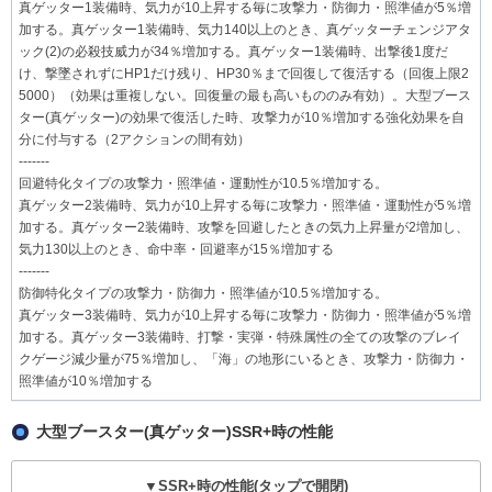
真ゲッター1装備時、気力が10上昇する毎に攻撃力・防御力・照準値が5％増
加する。真ゲッター1装備時、気力140以上のとき、真ゲッターチェンジアタ
ック(2)の必殺技威力が34％増加する。真ゲッター1装備時、出撃後1度だ
け、撃墜されずにHP1だけ残り、HP30％まで回復して復活する（回復上限2
5000）（効果は重複しない。回復量の最も高いもののみ有効）。大型ブース
ター(真ゲッター)の効果で復活した時、攻撃力が10％増加する強化効果を自
分に付与する（2アクションの間有効）
-------
回避特化タイプの攻撃力・照準値・運動性が10.5％増加する。
真ゲッター2装備時、気力が10上昇する毎に攻撃力・照準値・運動性が5％増
加する。真ゲッター2装備時、攻撃を回避したときの気力上昇量が2増加し、
気力130以上のとき、命中率・回避率が15％増加する
-------
防御特化タイプの攻撃力・防御力・照準値が10.5％増加する。
真ゲッター3装備時、気力が10上昇する毎に攻撃力・防御力・照準値が5％増
加する。真ゲッター3装備時、打撃・実弾・特殊属性の全ての攻撃のブレイ
クゲージ減少量が75％増加し、「海」の地形にいるとき、攻撃力・防御力・
照準値が10％増加する
大型ブースター(真ゲッター)SSR+時の性能
▼SSR+時の性能(タップで開閉)