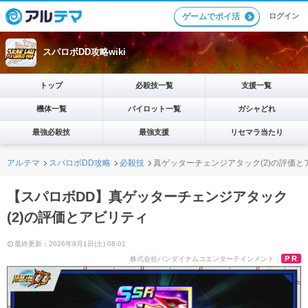
ログイン
ゲームでポイ活
スパロボDD攻略wiki
トップ
必殺技一覧
支援一覧
機体一覧
パイロット一覧
ガシャどれ
最強必殺技
最強支援
リセマラ当たり
アルテマ
スパロボDD攻略
必殺技
真ゲッターチェンジアタック(2)の評価と
【スパロボDD】真ゲッターチェンジアタック
(2)の評価とアビリティ
最終更新：2026年8月1日(土) 08:01
PR