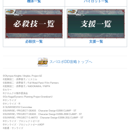
機体一覧
パイロット一覧
必殺技一覧
支援一覧
スパロボDD攻略トップへ
©Olympus Knights / Aniplex, Project AZ
©賀東招二・四季童子／ミスリル
©賀東招二・四季童子／Full Metal Panic! Film Partners
©賀東招二・四季童子／KADOKAWA／FMP!4
©カラー
©クロムクロ製作委員会
©Go Nagai/Dynamic Planning-Project GrendizerU
©サンライズ
©サンライズ・R
© SUNRISE/VVV Committee
©SUNRISE／PROJECT GEASS Character Design ©2006 CLAMP・ST
©SUNRISE／PROJECT GEASS Character Design ©2006-2008 CLAMP・ST
©SUNRISE／PROJECT G-AKITO Character Design ©2006-2011 CLAMP・ST
©サンライズ・プロジェクトゼーガ
©サンライズ・プロジェクトゼーガADP
©創通・サンライズ