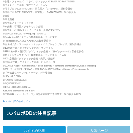
©創通・フィールズ・フライングドッグ／ACTIVERAID PARTNERS
©ダイナミック企画・東映アニメーション
©円谷プロ ©2018 TRIGGER・雨宮哲／「GRIDMAN」製作委員会
©円谷プロ ©2021 TRIGGER・雨宮哲／「DYNAZENON」製作委員会
©東映
©東北新社
©永井豪／ダイナミック企画
©永井豪・石川賢／ダイナミック企画
©永井豪・石川賢/ダイナミック企画・真早乙女研究所
©BANDAI VISUAL・FlyingDog・GAINAX
©Production I.G／ナデシコ製作委員会・テレビ東京
©Production I.G／1998 NADESICO製作委員会
©吉永裕ノ介・フレックスコミックス／「ブレイク ブレイド」製作委員会
©1989 永井豪／ダイナミック企画・サンライズ
©1998 永井豪・石川賢／ダイナミック企画・「真ゲッターロボ」製作委員会
©２００１ウェブダイバー製作委員会・テレビ東京・ＮＡS
©2001永井豪／ダイナミック企画・光子力研究所
©2006 永井豪／ダイナミック企画・ビルドベース
©2016 Go Nagai・Ken Ishikawa・Eiichi Shimizu・Tomohiro Shimoguchi/Dynamic Planning
©2021 テレビ朝日・東映AG・東映 PAC-MAN™& ©Bandai Namco Entertainment Inc.
©「勇気爆発バーンブレイバーン」製作委員会
© SQUARE ENIX
CHARACTER DESIGN
©SQUARE ENIX
©1994, SHOGAKUKAN Inc.
Kazuhiko Shimamoto ©T & TPI
©三嶋与夢・オーバーラップ／俺は星間国家の悪徳領主！製作委員会2025
▶スパロボDD公式サイト
スパロボDDの注目記事
おすすめ記事
人気ページ