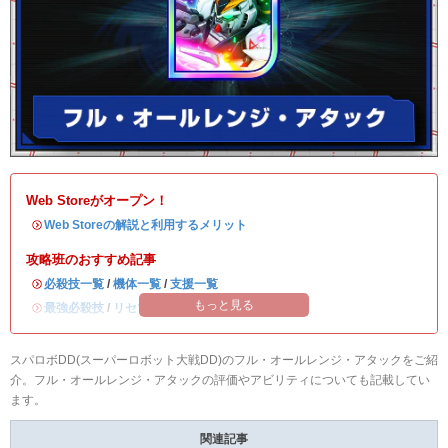
Web Storeがオープン！
・
Web Storeの解説と利用するメリット
攻略班のおすすめ記事
・
必殺技一覧
/
機体一覧
/
支援一覧
もっと見る
・
最強必殺技
/
リセマラ当たりランキング
スパロボDD(スーパーロボット大戦DD)のフル・オールレンジ・アタックをご紹
介。フル・オールレンジ・アタックの評価やアビリティについても記載してい
ます。
関連記事