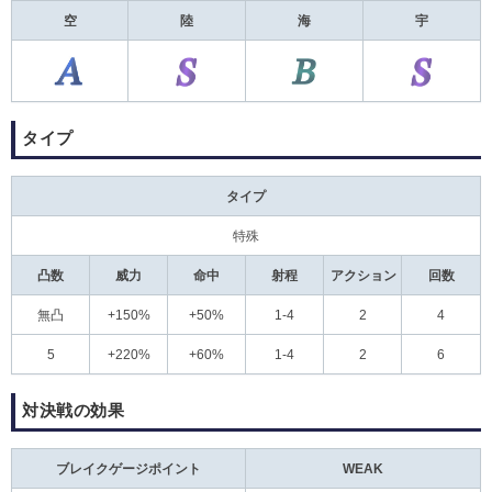
空
陸
海
宇
タイプ
タイプ
特殊
凸数
威力
命中
射程
アクション
回数
無凸
+150%
+50%
1-4
2
4
5
+220%
+60%
1-4
2
6
対決戦の効果
ブレイクゲージポイント
WEAK