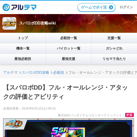
ログイン
ゲームでポイ活
スパロボDD攻略wiki
トップ
必殺技一覧
支援一覧
機体一覧
パイロット一覧
ガシャどれ
最強必殺技
最強支援
リセマラ当たり
アルテマ
スパロボDD攻略
必殺技
フル・オールレンジ・アタックの評価と
【スパロボDD】フル・オールレンジ・アタッ
クの評価とアビリティ
最終更新：2026年8月1日(土) 08:01
PR