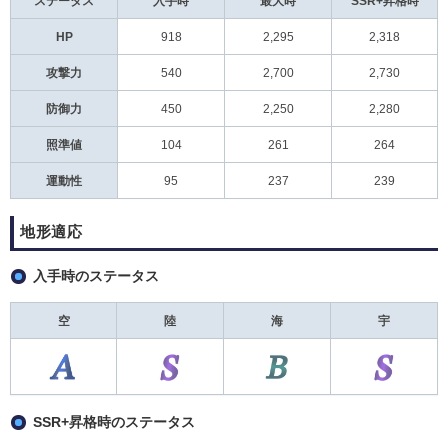
ステータス
入手時
最大時
SSR+昇格時
HP
918
2,295
2,318
攻撃力
540
2,700
2,730
防御力
450
2,250
2,280
照準値
104
261
264
運動性
95
237
239
地形適応
入手時のステータス
空
陸
海
宇
SSR+昇格時のステータス