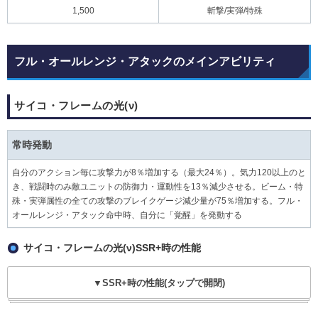
1,500
斬撃/実弾/特殊
フル・オールレンジ・アタックのメインアビリティ
サイコ・フレームの光(ν)
常時発動
自分のアクション毎に攻撃力が8％増加する（最大24％）。気力120以上のと
き、戦闘時のみ敵ユニットの防御力・運動性を13％減少させる。ビーム・特
殊・実弾属性の全ての攻撃のブレイクゲージ減少量が75％増加する。フル・
オールレンジ・アタック命中時、自分に「覚醒」を発動する
サイコ・フレームの光(ν)SSR+時の性能
▼SSR+時の性能(タップで開閉)