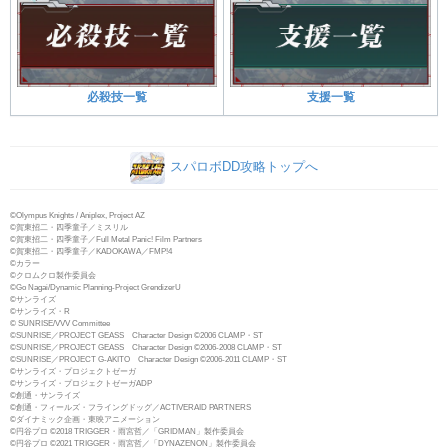
必殺技一覧
支援一覧
スパロボDD攻略トップへ
©Olympus Knights / Aniplex, Project AZ
©賀東招二・四季童子／ミスリル
©賀東招二・四季童子／Full Metal Panic! Film Partners
©賀東招二・四季童子／KADOKAWA／FMP!4
©カラー
©クロムクロ製作委員会
©Go Nagai/Dynamic Planning-Project GrendizerU
©サンライズ
©サンライズ・R
© SUNRISE/VVV Committee
©SUNRISE／PROJECT GEASS Character Design ©2006 CLAMP・ST
©SUNRISE／PROJECT GEASS Character Design ©2006-2008 CLAMP・ST
©SUNRISE／PROJECT G-AKITO Character Design ©2006-2011 CLAMP・ST
©サンライズ・プロジェクトゼーガ
©サンライズ・プロジェクトゼーガADP
©創通・サンライズ
©創通・フィールズ・フライングドッグ／ACTIVERAID PARTNERS
©ダイナミック企画・東映アニメーション
©円谷プロ ©2018 TRIGGER・雨宮哲／「GRIDMAN」製作委員会
©円谷プロ ©2021 TRIGGER・雨宮哲／「DYNAZENON」製作委員会