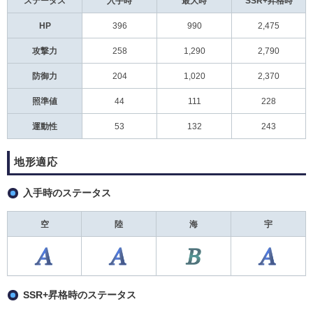
ステータス
入手時
最大時
SSR+昇格時
HP
396
990
2,475
攻撃力
258
1,290
2,790
防御力
204
1,020
2,370
照準値
44
111
228
運動性
53
132
243
地形適応
入手時のステータス
空
陸
海
宇
SSR+昇格時のステータス