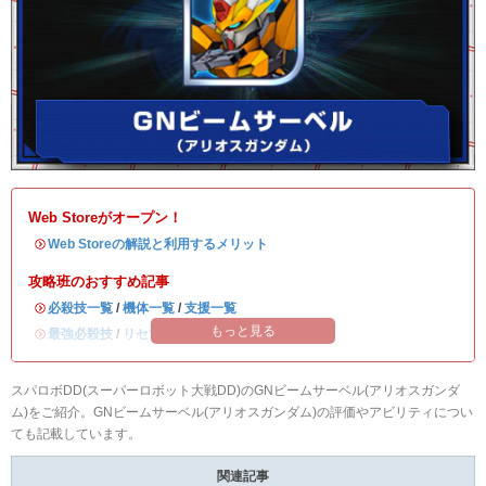
Web Storeがオープン！
・
Web Storeの解説と利用するメリット
攻略班のおすすめ記事
・
必殺技一覧
/
機体一覧
/
支援一覧
もっと見る
・
最強必殺技
/
リセマラ当たりランキング
スパロボDD(スーパーロボット大戦DD)のGNビームサーベル(アリオスガンダ
ム)をご紹介。GNビームサーベル(アリオスガンダム)の評価やアビリティについ
ても記載しています。
関連記事