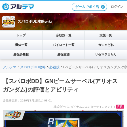
ログイン
ゲームでポイ活
スパロボDD攻略wiki
トップ
必殺技一覧
支援一覧
機体一覧
パイロット一覧
ガシャどれ
最強必殺技
最強支援
リセマラ当たり
アルテマ
スパロボDD攻略
必殺技
GNビームサーベル(アリオスガンダム)の
【スパロボDD】GNビームサーベル(アリオス
ガンダム)の評価とアビリティ
最終更新：2026年8月1日(土) 08:01
PR