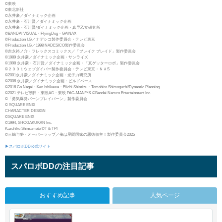
©東映
©東北新社
©永井豪／ダイナミック企画
©永井豪・石川賢／ダイナミック企画
©永井豪・石川賢/ダイナミック企画・真早乙女研究所
©BANDAI VISUAL・FlyingDog・GAINAX
©Production I.G／ナデシコ製作委員会・テレビ東京
©Production I.G／1998 NADESICO製作委員会
©吉永裕ノ介・フレックスコミックス／「ブレイク ブレイド」製作委員会
©1989 永井豪／ダイナミック企画・サンライズ
©1998 永井豪・石川賢／ダイナミック企画・「真ゲッターロボ」製作委員会
©２００１ウェブダイバー製作委員会・テレビ東京・ＮＡS
©2001永井豪／ダイナミック企画・光子力研究所
©2006 永井豪／ダイナミック企画・ビルドベース
©2016 Go Nagai・Ken Ishikawa・Eiichi Shimizu・Tomohiro Shimoguchi/Dynamic Planning
©2021 テレビ朝日・東映AG・東映 PAC-MAN™& ©Bandai Namco Entertainment Inc.
©「勇気爆発バーンブレイバーン」製作委員会
© SQUARE ENIX
CHARACTER DESIGN
©SQUARE ENIX
©1994, SHOGAKUKAN Inc.
Kazuhiko Shimamoto ©T & TPI
©三嶋与夢・オーバーラップ／俺は星間国家の悪徳領主！製作委員会2025
▶スパロボDD公式サイト
スパロボDDの注目記事
おすすめ記事
人気ページ