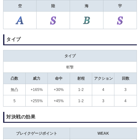
空
陸
海
宇
タイプ
タイプ
斬撃
凸数
威力
命中
射程
アクション
回数
無凸
+165%
+30%
1-2
4
3
5
+255%
+45%
1-2
3
4
対決戦の効果
ブレイクゲージポイント
WEAK