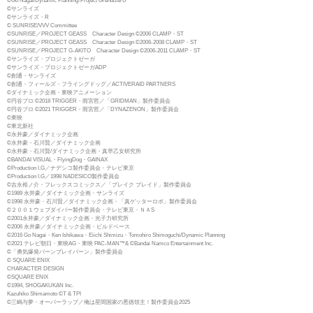
©Go Nagai/Dynamic Planning-Project GrendizerU
©サンライズ
©サンライズ・R
© SUNRISE/VVV Committee
©SUNRISE／PROJECT GEASS Character Design ©2006 CLAMP・ST
©SUNRISE／PROJECT GEASS Character Design ©2006-2008 CLAMP・ST
©SUNRISE／PROJECT G-AKITO Character Design ©2006-2011 CLAMP・ST
©サンライズ・プロジェクトゼーガ
©サンライズ・プロジェクトゼーガADP
©創通・サンライズ
©創通・フィールズ・フライングドッグ／ACTIVERAID PARTNERS
©ダイナミック企画・東映アニメーション
©円谷プロ ©2018 TRIGGER・雨宮哲／「GRIDMAN」製作委員会
©円谷プロ ©2021 TRIGGER・雨宮哲／「DYNAZENON」製作委員会
©東映
©東北新社
©永井豪／ダイナミック企画
©永井豪・石川賢／ダイナミック企画
©永井豪・石川賢/ダイナミック企画・真早乙女研究所
©BANDAI VISUAL・FlyingDog・GAINAX
©Production I.G／ナデシコ製作委員会・テレビ東京
©Production I.G／1998 NADESICO製作委員会
©吉永裕ノ介・フレックスコミックス／「ブレイク ブレイド」製作委員会
©1989 永井豪／ダイナミック企画・サンライズ
©1998 永井豪・石川賢／ダイナミック企画・「真ゲッターロボ」製作委員会
©２００１ウェブダイバー製作委員会・テレビ東京・ＮＡS
©2001永井豪／ダイナミック企画・光子力研究所
©2006 永井豪／ダイナミック企画・ビルドベース
©2016 Go Nagai・Ken Ishikawa・Eiichi Shimizu・Tomohiro Shimoguchi/Dynamic Planning
©2021 テレビ朝日・東映AG・東映 PAC-MAN™& ©Bandai Namco Entertainment Inc.
©「勇気爆発バーンブレイバーン」製作委員会
© SQUARE ENIX
CHARACTER DESIGN
©SQUARE ENIX
©1994, SHOGAKUKAN Inc.
Kazuhiko Shimamoto ©T & TPI
©三嶋与夢・オーバーラップ／俺は星間国家の悪徳領主！製作委員会2025