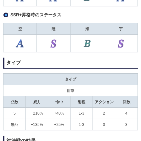
SSR+昇格時のステータス
空
陸
海
宇
タイプ
タイプ
斬撃
凸数
威力
命中
射程
アクション
回数
5
+210%
+40%
1-3
2
4
無凸
+135%
+25%
1-3
3
3
対決戦の効果