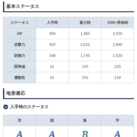
基本ステータス
ステータス
入手時
最大時
SSR+昇格時
HP
594
1,485
2,520
攻撃力
402
2,010
2,940
防御力
348
1,740
2,520
照準値
61
153
225
運動性
61
153
219
地形適応
入手時のステータス
空
陸
海
宇