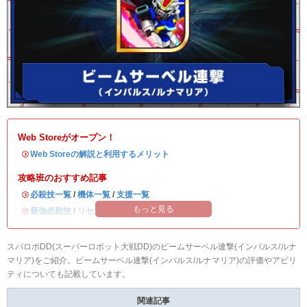
Web Storeがオープン！
・
Web Storeの解説と利用するメリット
攻略班のおすすめ記事
・
必殺技一覧
/
機体一覧
/
支援一覧
もっと見る
・
最強必殺技
/
リセマラ当たりランキング
スパロボDD(スーパーロボット大戦DD)のビームサーベル連撃(インパルス/ルナ
マリア)をご紹介。ビームサーベル連撃(インパルス/ルナマリア)の評価やアビリ
ティについても記載しています。
関連記事