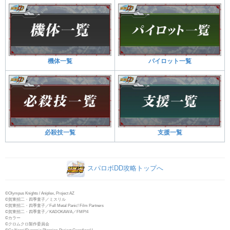
機体一覧
パイロット一覧
必殺技一覧
支援一覧
スパロボDD攻略トップへ
©Olympus Knights / Aniplex, Project AZ
©賀東招二・四季童子／ミスリル
©賀東招二・四季童子／Full Metal Panic! Film Partners
©賀東招二・四季童子／KADOKAWA／FMP!4
©カラー
©クロムクロ製作委員会