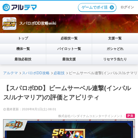
ログイン
ゲームでポイ活
スパロボDD攻略wiki
トップ
必殺技一覧
支援一覧
機体一覧
パイロット一覧
ガシャどれ
最強必殺技
最強支援
リセマラ当たり
アルテマ
スパロボDD攻略
必殺技
ビームサーベル連撃(インパルス/ルナマリ
【スパロボDD】ビームサーベル連撃(インパル
ス/ルナマリア)の評価とアビリティ
最終更新：2026年8月1日(土) 08:01
PR