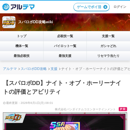
ログイン
ゲームでポイ活
スパロボDD攻略wiki
トップ
必殺技一覧
支援一覧
機体一覧
パイロット一覧
ガシャどれ
最強必殺技
最強支援
リセマラ当たり
アルテマ
スパロボDD攻略
支援
ナイト・オブ・ホーリーナイトの評価とア
【スパロボDD】ナイト・オブ・ホーリーナイ
トの評価とアビリティ
最終更新：2026年6月1日(月) 08:01
PR