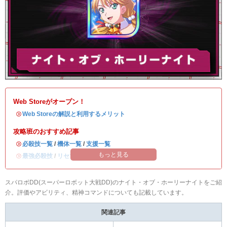
Web Storeがオープン！
・
Web Storeの解説と利用するメリット
攻略班のおすすめ記事
・
必殺技一覧
/
機体一覧
/
支援一覧
もっと見る
・
最強必殺技
/
リセマラ当たりランキング
スパロボDD(スーパーロボット大戦DD)のナイト・オブ・ホーリーナイトをご紹
介。評価やアビリティ、精神コマンドについても記載しています。
関連記事