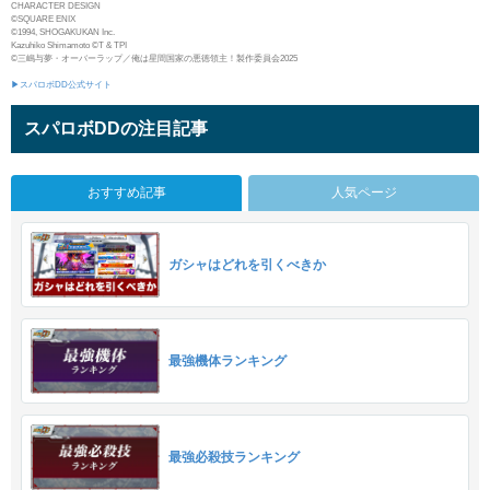
CHARACTER DESIGN
©SQUARE ENIX
©1994, SHOGAKUKAN Inc.
Kazuhiko Shimamoto ©T & TPI
©三嶋与夢・オーバーラップ／俺は星間国家の悪徳領主！製作委員会2025
▶スパロボDD公式サイト
スパロボDDの注目記事
おすすめ記事
人気ページ
ガシャはどれを引くべきか
最強機体ランキング
最強必殺技ランキング