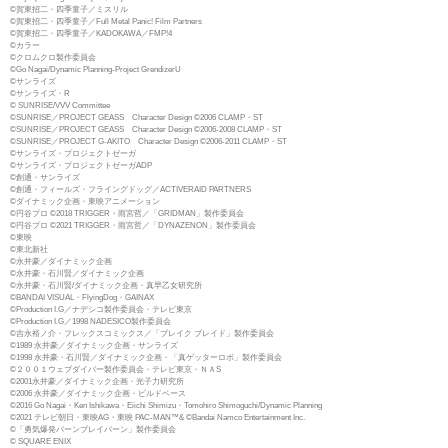
©賀東招二・四季童子／ミスリル
©賀東招二・四季童子／Full Metal Panic! Film Partners
©賀東招二・四季童子／KADOKAWA／FMP!4
©カラー
©クロムクロ製作委員会
©Go Nagai/Dynamic Planning-Project GrendizerU
©サンライズ
©サンライズ・R
© SUNRISE/VVV Committee
©SUNRISE／PROJECT GEASS Character Design ©2006 CLAMP・ST
©SUNRISE／PROJECT GEASS Character Design ©2006-2008 CLAMP・ST
©SUNRISE／PROJECT G-AKITO Character Design ©2006-2011 CLAMP・ST
©サンライズ・プロジェクトゼーガ
©サンライズ・プロジェクトゼーガADP
©創通・サンライズ
©創通・フィールズ・フライングドッグ／ACTIVERAID PARTNERS
©ダイナミック企画・東映アニメーション
©円谷プロ ©2018 TRIGGER・雨宮哲／「GRIDMAN」製作委員会
©円谷プロ ©2021 TRIGGER・雨宮哲／「DYNAZENON」製作委員会
©東映
©東北新社
©永井豪／ダイナミック企画
©永井豪・石川賢／ダイナミック企画
©永井豪・石川賢/ダイナミック企画・真早乙女研究所
©BANDAI VISUAL・FlyingDog・GAINAX
©Production I.G／ナデシコ製作委員会・テレビ東京
©Production I.G／1998 NADESICO製作委員会
©吉永裕ノ介・フレックスコミックス／「ブレイク ブレイド」製作委員会
©1989 永井豪／ダイナミック企画・サンライズ
©1998 永井豪・石川賢／ダイナミック企画・「真ゲッターロボ」製作委員会
©２００１ウェブダイバー製作委員会・テレビ東京・ＮＡS
©2001永井豪／ダイナミック企画・光子力研究所
©2006 永井豪／ダイナミック企画・ビルドベース
©2016 Go Nagai・Ken Ishikawa・Eiichi Shimizu・Tomohiro Shimoguchi/Dynamic Planning
©2021 テレビ朝日・東映AG・東映 PAC-MAN™& ©Bandai Namco Entertainment Inc.
©「勇気爆発バーンブレイバーン」製作委員会
© SQUARE ENIX