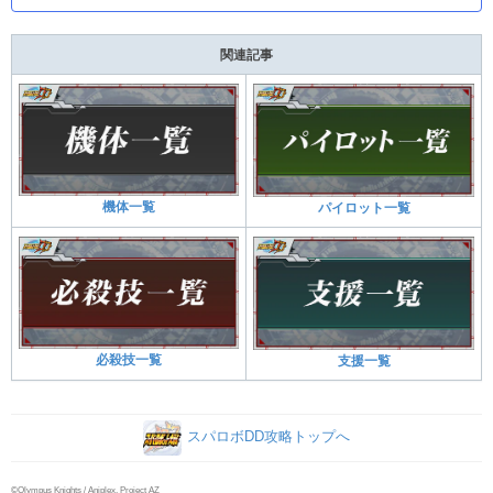
関連記事
機体一覧
パイロット一覧
必殺技一覧
支援一覧
スパロボDD攻略トップへ
©Olympus Knights / Aniplex, Project AZ