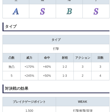
タイプ
タイプ
打撃
凸数
威力
命中
射程
アクション
回数
無凸
+170%
+40%
1-2
3
3
5
+245%
+50%
1-3
2
4
対決戦の効果
ブレイクゲージポイント
WEAK
1,500
打撃/斬撃/実弾