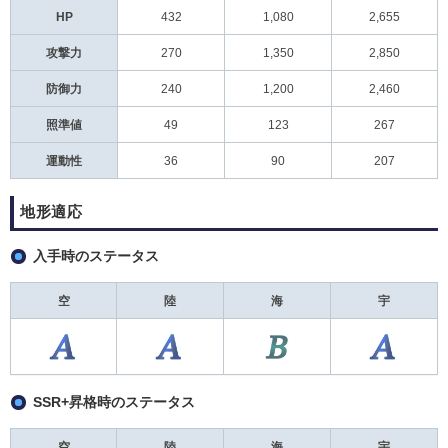
HP
432
1,080
2,655
攻撃力
270
1,350
2,850
防御力
240
1,200
2,460
照準値
49
123
267
運動性
36
90
207
地形適応
入手時のステータス
空
陸
海
宇
SSR+昇格時のステータス
空
陸
海
宇