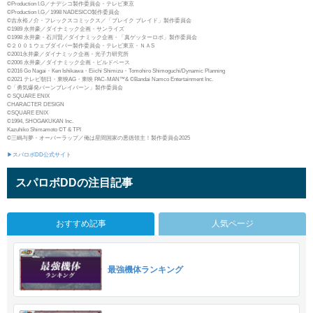
©Production I.G／ナデシコ製作委員会・テレビ東京
©Production I.G／1998 NADESICO製作委員会
©吉永裕ノ介・フレックスコミックス／「ブレイク ブレイド」製作委員会
©1989 永井豪／ダイナミック企画・サンライズ
©1998 永井豪・石川賢／ダイナミック企画・「真ゲッターロボ」製作委員会
©２００１ウェブダイバー製作委員会・テレビ東京・ＮＡS
©2001永井豪／ダイナミック企画・光子力研究所
©2006 永井豪／ダイナミック企画・ビルドベース
©2016 Go Nagai・Ken Ishikawa・Eiichi Shimizu・Tomohiro Shimoguchi/Dynamic Planning
©2021 テレビ朝日・東映AG・東映 PAC-MAN™& ©Bandai Namco Entertainment Inc.
©「勇気爆発バーンブレイバーン」製作委員会
© SQUARE ENIX
CHARACTER DESIGN
©SQUARE ENIX
©1994, SHOGAKUKAN Inc.
Kazuhiko Shimamoto ©T & TPI
©三嶋与夢・オーバーラップ／俺は星間国家の悪徳領主！製作委員会2025
▶スパロボDD公式サイト
スパロボDDの注目記事
おすすめ記事
人気ページ
最強機体ランキング