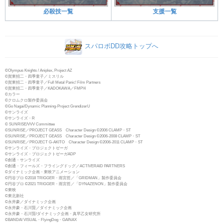
必殺技一覧
支援一覧
スパロボDD攻略トップへ
©Olympus Knights / Aniplex, Project AZ
©賀東招二・四季童子／ミスリル
©賀東招二・四季童子／Full Metal Panic! Film Partners
©賀東招二・四季童子／KADOKAWA／FMP!4
©カラー
©クロムクロ製作委員会
©Go Nagai/Dynamic Planning-Project GrendizerU
©サンライズ
©サンライズ・R
© SUNRISE/VVV Committee
©SUNRISE／PROJECT GEASS Character Design ©2006 CLAMP・ST
©SUNRISE／PROJECT GEASS Character Design ©2006-2008 CLAMP・ST
©SUNRISE／PROJECT G-AKITO Character Design ©2006-2011 CLAMP・ST
©サンライズ・プロジェクトゼーガ
©サンライズ・プロジェクトゼーガADP
©創通・サンライズ
©創通・フィールズ・フライングドッグ／ACTIVERAID PARTNERS
©ダイナミック企画・東映アニメーション
©円谷プロ ©2018 TRIGGER・雨宮哲／「GRIDMAN」製作委員会
©円谷プロ ©2021 TRIGGER・雨宮哲／「DYNAZENON」製作委員会
©東映
©東北新社
©永井豪／ダイナミック企画
©永井豪・石川賢／ダイナミック企画
©永井豪・石川賢/ダイナミック企画・真早乙女研究所
©BANDAI VISUAL・FlyingDog・GAINAX