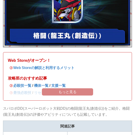
Web Storeがオープン！
・
Web Storeの解説と利用するメリット
攻略班のおすすめ記事
・
必殺技一覧
/
機体一覧
/
支援一覧
もっと見る
・
最強必殺技
/
リセマラ当たりランキング
スパロボDD(スーパーロボット大戦DD)の格闘(龍王丸(創造伝))をご紹介。格闘
(龍王丸(創造伝))の評価やアビリティについても記載しています。
関連記事