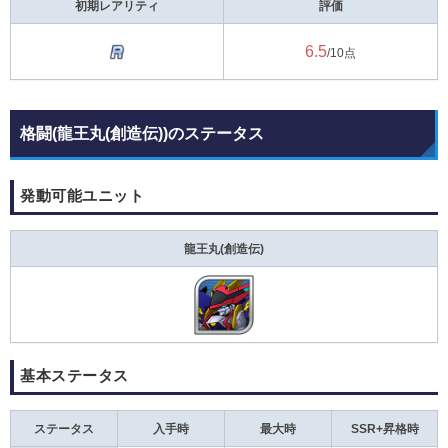
初期レアリティ
評価
6.5
/10点
格闘(龍王丸(創造伝))のステータス
発動可能ユニット
龍王丸(創造伝)
基本ステータス
ステータス
入手時
最大時
SSR+昇格時