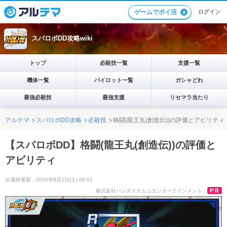
ログイン
ゲームでポイ活
スパロボDD攻略wiki
トップ
必殺技一覧
支援一覧
機体一覧
パイロット一覧
ガシャどれ
最強必殺技
最強支援
リセマラ当たり
アルテマ
スパロボDD攻略
必殺技
格闘(龍王丸(創造伝))の評価とアビリティ
【スパロボDD】格闘(龍王丸(創造伝))の評価と
アビリティ
最終更新：2026年8月1日(土) 08:01
PR