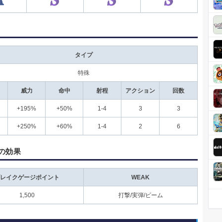
タイプ
特殊
威力
命中
射程
アクション
回数
+195%
+50%
1-4
3
3
+250%
+60%
1-4
2
6
の効果
レイクゲージポイント
WEAK
1,500
打撃/実弾/ビーム