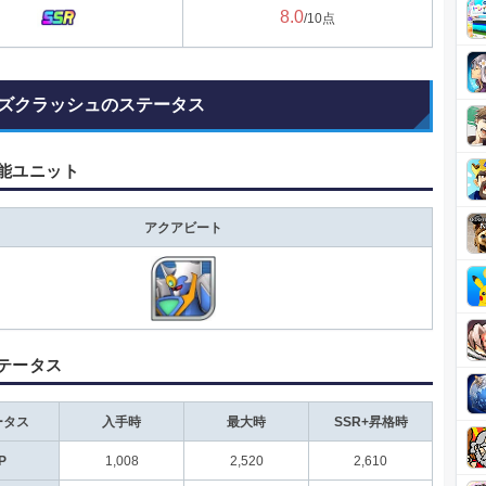
8.0
/10点
ズクラッシュのステータス
能ユニット
アクアビート
テータス
ータス
入手時
最大時
SSR+昇格時
P
1,008
2,520
2,610