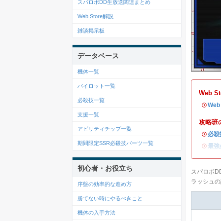
スパロボDD生放送関連まとめ
Web Store解説
雑談掲示板
データベース
機体一覧
パイロット一覧
Web 
必殺技一覧
・
We
支援一覧
攻略班
アビリティチップ一覧
・
必殺
期間限定SSR必殺技パーツ一覧
・
最強
初心者・お役立ち
スパロボD
ラッシュの
序盤の効率的な進め方
勝てない時にやるべきこと
機体の入手方法