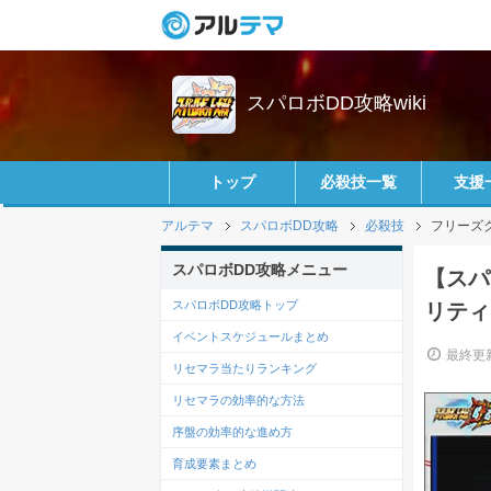
スパロボDD攻略wiki
トップ
必殺技一覧
支援
アルテマ
スパロボDD攻略
必殺技
フリーズ
スパロボDD攻略メニュー
【スパ
スパロボDD攻略トップ
リティ
イベントスケジュールまとめ
最終更新
リセマラ当たりランキング
リセマラの効率的な方法
序盤の効率的な進め方
育成要素まとめ