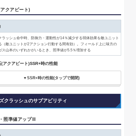
(アクアビート)
動
クラッシュ命中時、防御力・運動性が14％減少する弱体効果を敵ユニット
る（敵ユニットが2アクション行動する間有効）。フィールド上に味方の
ガス山本のいずれかがいるとき、照準値が5.5％増加する
(アクアビート)SSR+時の性能
▼SSR+時の性能(タップで開閉)
ズクラッシュのサブアビリティ
・照準値アップⅢ
動