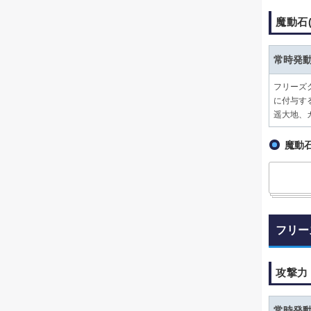
魔動石
常時発
フリーズ
に付与す
遥大地、
魔動石
フリー
攻撃力
常時発