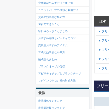
育成素材の入手方法と使い道
ユニットパーツの種類と装備方法
資金の効率的な集め方
目次
遠征でできること
▼フリ
毎日やるべきことまとめ
おすすめ編成とパーティのコツ
▼フリ
交換所おすすめアイテム
▼フリ
育成の効率的なやり方
▼フリ
編成強化まとめ
ブランクオーブの仕様
▼フリ
アビリティチップとブランクチップ
ログインできない時の対処方法
フリー
最強
最強機体ランキング
最強必殺技ランキング