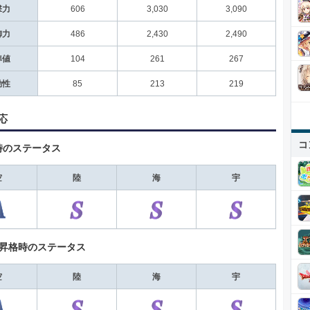
撃力
606
3,030
3,090
御力
486
2,430
2,490
準値
104
261
267
動性
85
213
219
応
コ
時のステータス
空
陸
海
宇
+昇格時のステータス
空
陸
海
宇