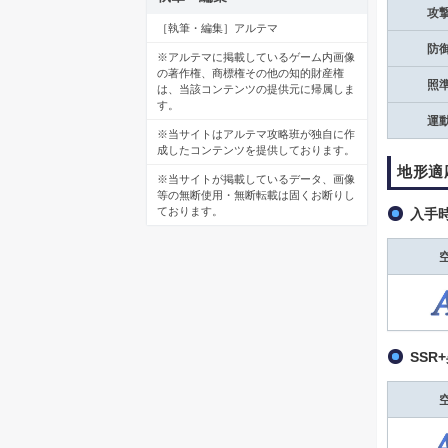
攻
［執筆・編集］アルテマ
防
※アルテマに掲載しているゲーム内画像
の著作権、商標権その他の知的財産権
照
は、当該コンテンツの提供元に帰属しま
す。
運
※当サイトはアルテマ攻略班が独自に作
成したコンテンツを提供しております。
地形適
※当サイトが掲載しているデータ、画像
等の無断使用・無断転載は固くお断りし
ております。
入手
SSR