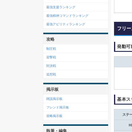
最強支援ランキング
最強精神コマンドランキング
最強アビリティランキング
フリー
攻略
発動可
制圧戦
迎撃戦
対決戦
追想戦
掲示板
基本ス
雑談掲示板
フレンド掲示板
ステ
攻略掲示板
H
執筆・編集