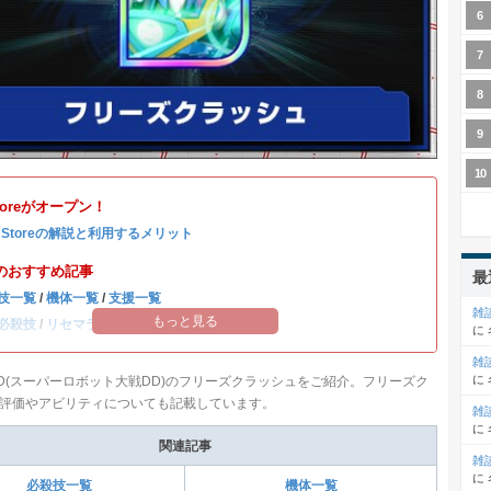
Storeがオープン！
b Storeの解説と利用するメリット
のおすすめ記事
最
技一覧
/
機体一覧
/
支援一覧
雑
もっと見る
必殺技
/
リセマラ当たりランキング
に
雑
に
D(スーパーロボット大戦DD)のフリーズクラッシュをご紹介。フリーズク
評価やアビリティについても記載しています。
雑
に
関連記事
雑
に
必殺技一覧
機体一覧