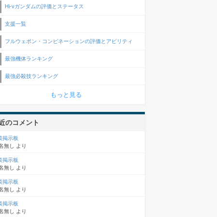
Hi-νガンダムの評価とステータス
支援一覧
フルウェポン・コンビネーションの評価とアビリティ
最強機体ランキング
最強必殺技ランキング
もっと見る
近のコメント
談掲示板
名無し
より
談掲示板
名無し
より
談掲示板
名無し
より
談掲示板
名無し
より