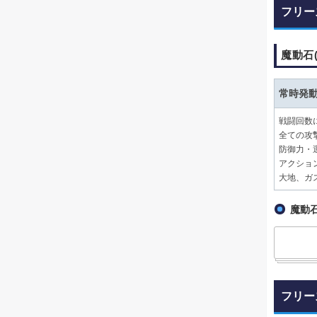
フリー
魔動石
常時発
戦闘回数
全ての攻
防御力・
アクショ
大地、ガ
魔動石
フリー