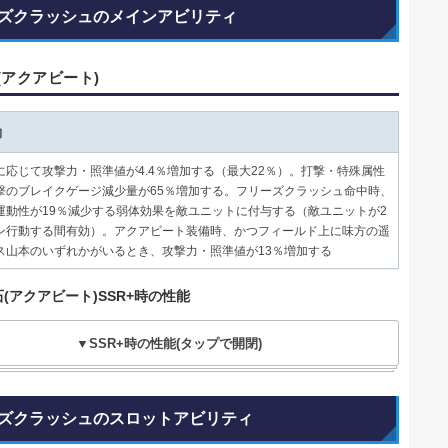
ズクラッシュのメインアビリティ
(アクアビート)
動
に応じて攻撃力・照準値が4.4％増加する（最大22％）。打撃・特殊属性
撃のブレイクゲージ減少量が65％増加する。フリーズクラッシュ命中時、
運動性が19％減少する弱体効果を敵ユニットに付与する（敵ユニットが2
ン行動する間有効）。アクアビート装備時、かつフィールド上に味方の遥
ス山本のいずれかがいるとき、攻撃力・照準値が13％増加する
(アクアビート)SSR+時の性能
▼SSR+時の性能(タップで開閉)
ズクラッシュのスロットアビリティ