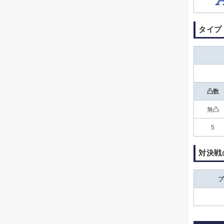
タイプ
凸数
無凸
5
対決戦
ブ