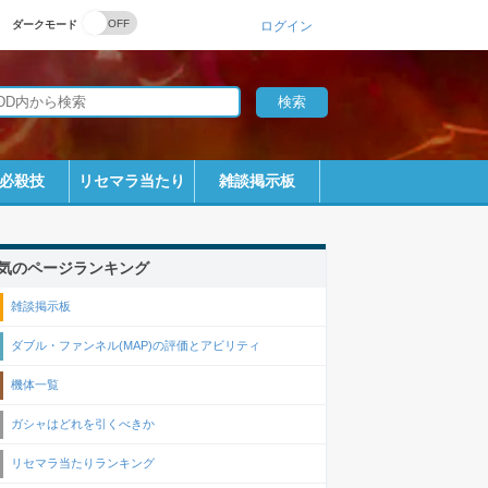
ダークモード
ログイン
必殺技
リセマラ当たり
雑談掲示板
気のページランキング
雑談掲示板
ダブル・ファンネル(MAP)の評価とアビリティ
機体一覧
ガシャはどれを引くべきか
リセマラ当たりランキング