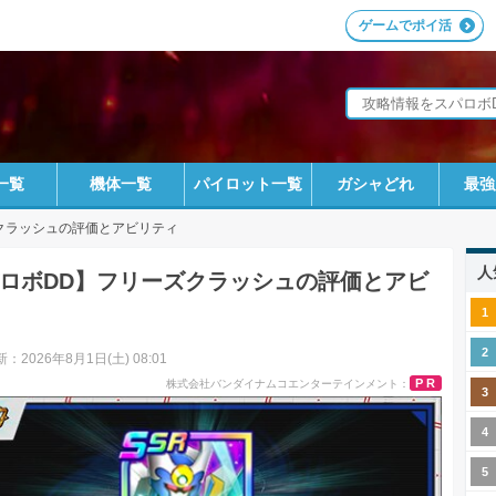
ゲームでポイ活
一覧
機体一覧
パイロット一覧
ガシャどれ
最強
クラッシュの評価とアビリティ
人
ロボDD】フリーズクラッシュの評価とアビ
：2026年8月1日(土) 08:01
PR