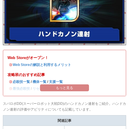
Web Storeがオープン！
・
Web Storeの解説と利用するメリット
攻略班のおすすめ記事
・
必殺技一覧
/
機体一覧
/
支援一覧
もっと見る
・
最強必殺技
/
リセマラ当たりランキング
スパロボDD(スーパーロボット大戦DD)のハンドカノン連射をご紹介。ハンドカ
ノン連射の評価やアビリティについても記載しています。
関連記事