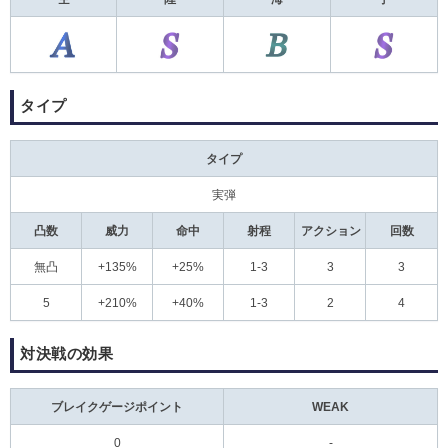
タイプ
タイプ
実弾
凸数
威力
命中
射程
アクション
回数
無凸
+135%
+25%
1-3
3
3
5
+210%
+40%
1-3
2
4
対決戦の効果
ブレイクゲージポイント
WEAK
0
-