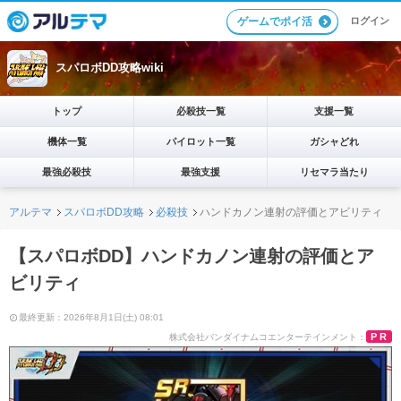
ログイン
ゲームでポイ活
スパロボDD攻略wiki
トップ
必殺技一覧
支援一覧
機体一覧
パイロット一覧
ガシャどれ
最強必殺技
最強支援
リセマラ当たり
アルテマ
スパロボDD攻略
必殺技
ハンドカノン連射の評価とアビリティ
【スパロボDD】ハンドカノン連射の評価とア
ビリティ
最終更新：2026年8月1日(土) 08:01
PR