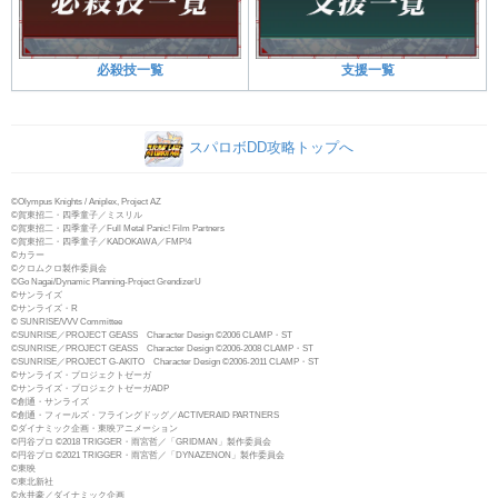
必殺技一覧
支援一覧
スパロボDD攻略トップへ
©Olympus Knights / Aniplex, Project AZ
©賀東招二・四季童子／ミスリル
©賀東招二・四季童子／Full Metal Panic! Film Partners
©賀東招二・四季童子／KADOKAWA／FMP!4
©カラー
©クロムクロ製作委員会
©Go Nagai/Dynamic Planning-Project GrendizerU
©サンライズ
©サンライズ・R
© SUNRISE/VVV Committee
©SUNRISE／PROJECT GEASS Character Design ©2006 CLAMP・ST
©SUNRISE／PROJECT GEASS Character Design ©2006-2008 CLAMP・ST
©SUNRISE／PROJECT G-AKITO Character Design ©2006-2011 CLAMP・ST
©サンライズ・プロジェクトゼーガ
©サンライズ・プロジェクトゼーガADP
©創通・サンライズ
©創通・フィールズ・フライングドッグ／ACTIVERAID PARTNERS
©ダイナミック企画・東映アニメーション
©円谷プロ ©2018 TRIGGER・雨宮哲／「GRIDMAN」製作委員会
©円谷プロ ©2021 TRIGGER・雨宮哲／「DYNAZENON」製作委員会
©東映
©東北新社
©永井豪／ダイナミック企画