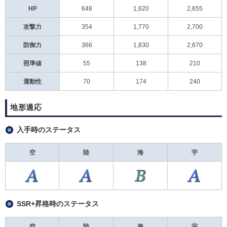
HP
648
1,620
2,655
攻撃力
354
1,770
2,700
防御力
366
1,830
2,670
照準値
55
138
210
運動性
70
174
240
地形適応
入手時のステータス
空
陸
海
宇
SSR+昇格時のステータス
空
陸
海
宇