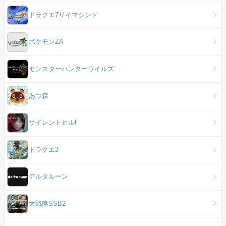
ドラクエ7リイマジンド
ポケモンZA
モンスターハンターワイルズ
あつ森
サイレントヒルf
ドラクエ3
デルタルーン
大戦略SSB2