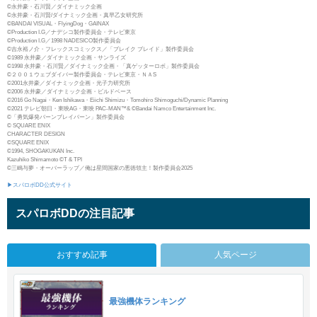
©永井豪・石川賢／ダイナミック企画
©永井豪・石川賢/ダイナミック企画・真早乙女研究所
©BANDAI VISUAL・FlyingDog・GAINAX
©Production I.G／ナデシコ製作委員会・テレビ東京
©Production I.G／1998 NADESICO製作委員会
©吉永裕ノ介・フレックスコミックス／「ブレイク ブレイド」製作委員会
©1989 永井豪／ダイナミック企画・サンライズ
©1998 永井豪・石川賢／ダイナミック企画・「真ゲッターロボ」製作委員会
©２００１ウェブダイバー製作委員会・テレビ東京・ＮＡS
©2001永井豪／ダイナミック企画・光子力研究所
©2006 永井豪／ダイナミック企画・ビルドベース
©2016 Go Nagai・Ken Ishikawa・Eiichi Shimizu・Tomohiro Shimoguchi/Dynamic Planning
©2021 テレビ朝日・東映AG・東映 PAC-MAN™& ©Bandai Namco Entertainment Inc.
©「勇気爆発バーンブレイバーン」製作委員会
© SQUARE ENIX
CHARACTER DESIGN
©SQUARE ENIX
©1994, SHOGAKUKAN Inc.
Kazuhiko Shimamoto ©T & TPI
©三嶋与夢・オーバーラップ／俺は星間国家の悪徳領主！製作委員会2025
▶スパロボDD公式サイト
スパロボDDの注目記事
おすすめ記事
人気ページ
最強機体ランキング