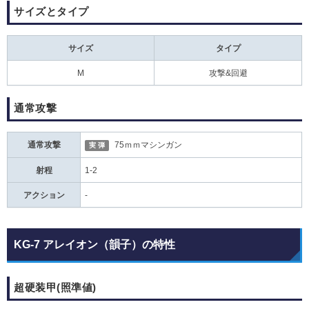
サイズとタイプ
サイズ
タイプ
M
攻撃&回避
通常攻撃
通常攻撃
75ｍｍマシンガン
実 弾
射程
1-2
アクション
-
KG-7 アレイオン（韻子）の特性
超硬装甲(照準値)