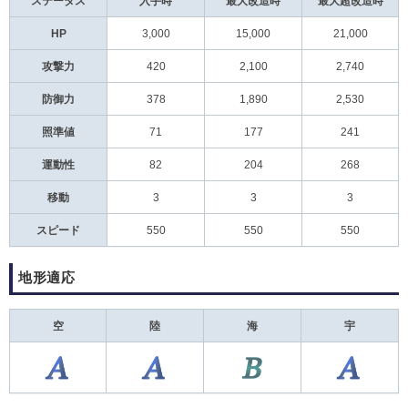
ステータス
入手時
最大改造時
最大超改造時
HP
3,000
15,000
21,000
攻撃力
420
2,100
2,740
防御力
378
1,890
2,530
照準値
71
177
241
運動性
82
204
268
移動
3
3
3
スピード
550
550
550
地形適応
空
陸
海
宇