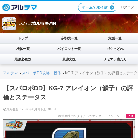
ログイン
ゲームでポイ活
スパロボDD攻略wiki
トップ
必殺技一覧
支援一覧
機体一覧
パイロット一覧
ガシャどれ
最強必殺技
最強支援
リセマラ当たり
アルテマ
スパロボDD攻略
機体
KG-7 アレイオン（韻子）の評価とステータ
【スパロボDD】KG-7 アレイオン（韻子）の評
価とステータス
最終更新：2026年8月1日(土) 08:01
PR