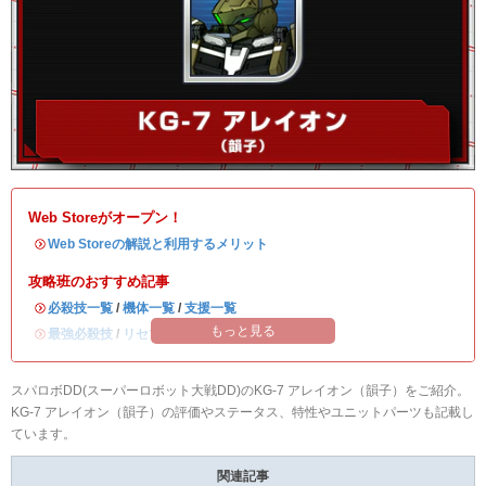
Web Storeがオープン！
・
Web Storeの解説と利用するメリット
攻略班のおすすめ記事
・
必殺技一覧
/
機体一覧
/
支援一覧
もっと見る
・
最強必殺技
/
リセマラ当たりランキング
スパロボDD(スーパーロボット大戦DD)のKG-7 アレイオン（韻子）をご紹介。
KG-7 アレイオン（韻子）の評価やステータス、特性やユニットパーツも記載し
ています。
関連記事