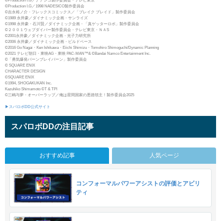
©Production I.G／ナデシコ製作委員会・テレビ東京
©Production I.G／1998 NADESICO製作委員会
©吉永裕ノ介・フレックスコミックス／「ブレイク ブレイド」製作委員会
©1989 永井豪／ダイナミック企画・サンライズ
©1998 永井豪・石川賢／ダイナミック企画・「真ゲッターロボ」製作委員会
©２００１ウェブダイバー製作委員会・テレビ東京・ＮＡS
©2001永井豪／ダイナミック企画・光子力研究所
©2006 永井豪／ダイナミック企画・ビルドベース
©2016 Go Nagai・Ken Ishikawa・Eiichi Shimizu・Tomohiro Shimoguchi/Dynamic Planning
©2021 テレビ朝日・東映AG・東映 PAC-MAN™& ©Bandai Namco Entertainment Inc.
©「勇気爆発バーンブレイバーン」製作委員会
© SQUARE ENIX
CHARACTER DESIGN
©SQUARE ENIX
©1994, SHOGAKUKAN Inc.
Kazuhiko Shimamoto ©T & TPI
©三嶋与夢・オーバーラップ／俺は星間国家の悪徳領主！製作委員会2025
▶スパロボDD公式サイト
スパロボDDの注目記事
おすすめ記事
人気ページ
コンフォーマルパワーアシストの評価とアビリ
ティ