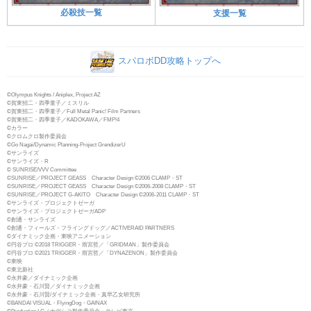
必殺技一覧
支援一覧
スパロボDD攻略トップへ
©Olympus Knights / Aniplex, Project AZ
©賀東招二・四季童子／ミスリル
©賀東招二・四季童子／Full Metal Panic! Film Partners
©賀東招二・四季童子／KADOKAWA／FMP!4
©カラー
©クロムクロ製作委員会
©Go Nagai/Dynamic Planning-Project GrendizerU
©サンライズ
©サンライズ・R
© SUNRISE/VVV Committee
©SUNRISE／PROJECT GEASS Character Design ©2006 CLAMP・ST
©SUNRISE／PROJECT GEASS Character Design ©2006-2008 CLAMP・ST
©SUNRISE／PROJECT G-AKITO Character Design ©2006-2011 CLAMP・ST
©サンライズ・プロジェクトゼーガ
©サンライズ・プロジェクトゼーガADP
©創通・サンライズ
©創通・フィールズ・フライングドッグ／ACTIVERAID PARTNERS
©ダイナミック企画・東映アニメーション
©円谷プロ ©2018 TRIGGER・雨宮哲／「GRIDMAN」製作委員会
©円谷プロ ©2021 TRIGGER・雨宮哲／「DYNAZENON」製作委員会
©東映
©東北新社
©永井豪／ダイナミック企画
©永井豪・石川賢／ダイナミック企画
©永井豪・石川賢/ダイナミック企画・真早乙女研究所
©BANDAI VISUAL・FlyingDog・GAINAX