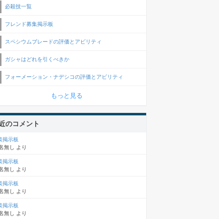
必殺技一覧
フレンド募集掲示板
スペシウムブレードの評価とアビリティ
ガシャはどれを引くべきか
フォーメーション・ナデシコの評価とアビリティ
もっと見る
近のコメント
談掲示板
名無し
より
談掲示板
名無し
より
談掲示板
名無し
より
談掲示板
名無し
より