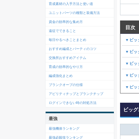
育成素材の入手方法と使い道
ユニットパーツの種類と装備方法
資金の効率的な集め方
目次
遠征でできること
▼ビッ
毎日やるべきことまとめ
おすすめ編成とパーティのコツ
▼ビッ
交換所おすすめアイテム
▼ビッ
育成の効率的なやり方
▼ビッ
編成強化まとめ
ブランクオーブの仕様
▼ビッ
アビリティチップとブランクチップ
ログインできない時の対処方法
ビッグ
最強
最強機体ランキング
最強必殺技ランキング