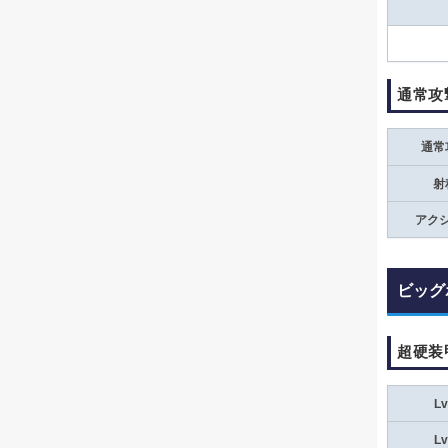
通常攻
通常
射
アク
ビッグ
超硬装
Lv
Lv