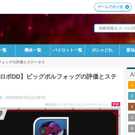
ゲームでポイ活
一覧
機体一覧
パイロット一覧
ガシャどれ
最強
フォッグの評価とステータス
人
ロボDD】ビッグボルフォッグの評価とステ
：2026年8月1日(土) 08:01
PR