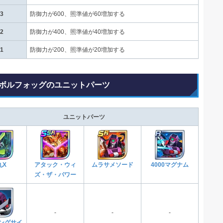
3
防御力が600、照準値が60増加する
2
防御力が400、照準値が40増加する
1
防御力が200、照準値が20増加する
ボルフォッグのユニットパーツ
ユニットパーツ
丸X
アタック・ウィ
ムラサメソード
4000マグナム
ズ・ザ・パワー
-
-
-
ングサイ