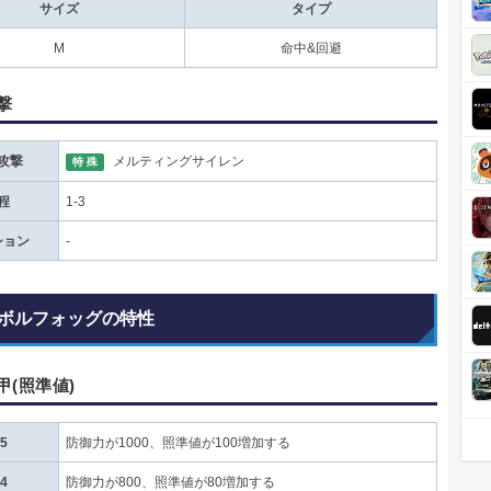
サイズ
タイプ
M
命中&回避
撃
攻撃
メルティングサイレン
特 殊
程
1-3
ション
-
ボルフォッグの特性
甲(照準値)
5
防御力が1000、照準値が100増加する
4
防御力が800、照準値が80増加する