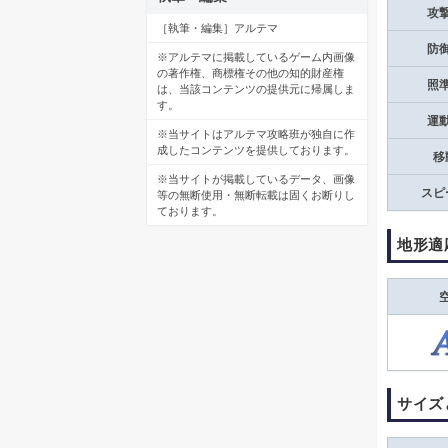
攻
［執筆・編集］アルテマ
防
※アルテマに掲載しているゲーム内画像
の著作権、商標権その他の知的財産権
照
は、当該コンテンツの提供元に帰属しま
す。
運
※当サイトはアルテマ攻略班が独自に作
成したコンテンツを提供しております。
移
※当サイトが掲載しているデータ、画像
スピ
等の無断使用・無断転載は固くお断りし
ております。
地形適
サイズ