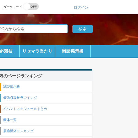
ダークモード
ログイン
必殺技
リセマラ当たり
雑談掲示板
気のページランキング
雑談掲示板
最強必殺技ランキング
イベントスケジュールまとめ
機体一覧
最強機体ランキング