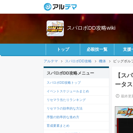
スパロボDD攻略wiki
トップ
必殺技一覧
支援
アルテマ
スパロボDD攻略
機体
ビッグボル
スパロボDD攻略メニュー
【スパ
スパロボDD攻略トップ
ータス
イベントスケジュールまとめ
最終更新
リセマラ当たりランキング
リセマラの効率的な方法
序盤の効率的な進め方
育成要素まとめ