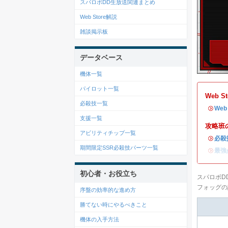
スパロボDD生放送関連まとめ
Web Store解説
雑談掲示板
データベース
機体一覧
パイロット一覧
Web 
必殺技一覧
・
We
支援一覧
攻略班
アビリティチップ一覧
・
必殺
期間限定SSR必殺技パーツ一覧
・
最強
初心者・お役立ち
スパロボD
フォッグの
序盤の効率的な進め方
勝てない時にやるべきこと
機体の入手方法