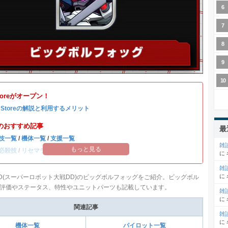
Storeがオープン！
b Storeの解説と利用するメリット
のおすすめ記事
最
技一覧
/
機体一覧
/
支援一覧
雑
もっと見る
必殺技
/
リセマラ当たりランキング
に
雑
に
D(スーパーロボット大戦DD)のビッグボルフォッグをご紹介。ビッグボル
評価やステータス、特性やユニットパーツも記載しています。
雑
に
関連記事
雑
に
機体一覧
パイロット一覧