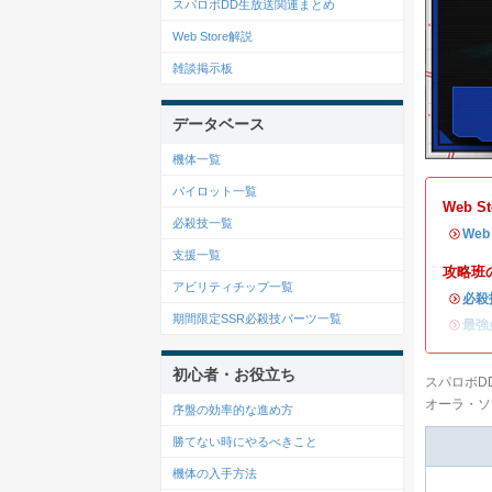
スパロボDD生放送関連まとめ
Web Store解説
雑談掲示板
データベース
機体一覧
パイロット一覧
Web 
必殺技一覧
・
We
支援一覧
攻略班
アビリティチップ一覧
・
必殺
期間限定SSR必殺技パーツ一覧
・
最強
初心者・お役立ち
スパロボD
オーラ・ソ
序盤の効率的な進め方
勝てない時にやるべきこと
機体の入手方法