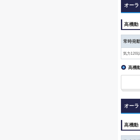
オーラ
高機動
常時発
気力120
高機動
オーラ
高機動