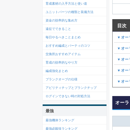
育成素材の入手方法と使い道
ユニットパーツの種類と装備方法
資金の効率的な集め方
目次
遠征でできること
▼オー
毎日やるべきことまとめ
おすすめ編成とパーティのコツ
▼オー
交換所おすすめアイテム
▼オー
育成の効率的なやり方
▼オー
編成強化まとめ
ブランクオーブの仕様
▼オー
アビリティチップとブランクチップ
ログインできない時の対処方法
オーラ
最強
最強機体ランキング
最強必殺技ランキング