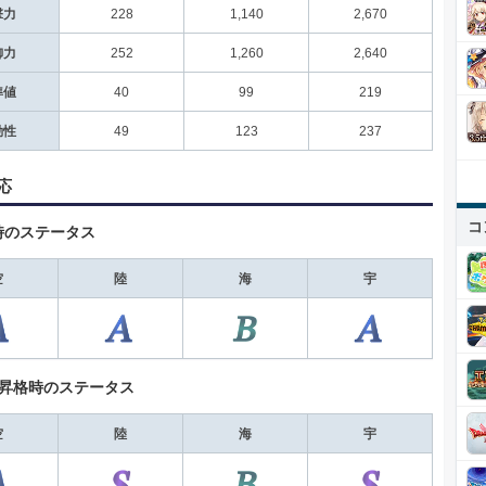
撃力
228
1,140
2,670
御力
252
1,260
2,640
準値
40
99
219
動性
49
123
237
応
コ
時のステータス
空
陸
海
宇
+昇格時のステータス
空
陸
海
宇