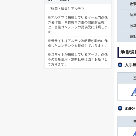
攻
［執筆・編集］アルテマ
防
※アルテマに掲載しているゲーム内画像
の著作権、商標権その他の知的財産権
照
は、当該コンテンツの提供元に帰属しま
す。
運
※当サイトはアルテマ攻略班が独自に作
成したコンテンツを提供しております。
地形適
※当サイトが掲載しているデータ、画像
等の無断使用・無断転載は固くお断りし
ております。
入手
SSR