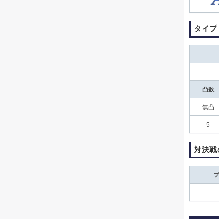
タイプ
凸数
無凸
5
対決戦
ブ