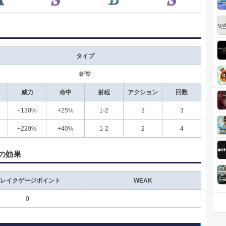
タイプ
斬撃
威力
命中
射程
アクション
回数
+130%
+25%
1-2
3
3
+220%
+40%
1-2
2
4
の効果
レイクゲージポイント
WEAK
0
-