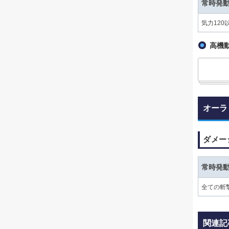
常時発
気力120
高機動
オーラ
ダメー
常時発
全ての斬
関連記