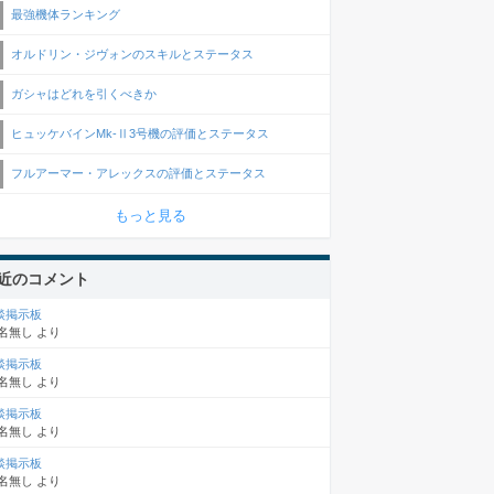
最強機体ランキング
オルドリン・ジヴォンのスキルとステータス
ガシャはどれを引くべきか
ヒュッケバインMk-Ⅱ3号機の評価とステータス
フルアーマー・アレックスの評価とステータス
もっと見る
近のコメント
談掲示板
名無し
より
談掲示板
名無し
より
談掲示板
名無し
より
談掲示板
名無し
より