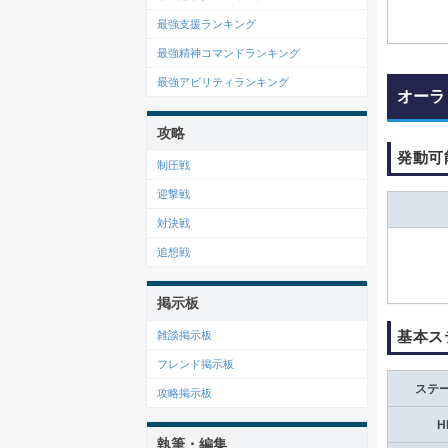
最強支援ランキング
最強精神コマンドランキング
最強アビリティランキング
オーラ
攻略
発動可
制圧戦
迎撃戦
対決戦
追想戦
掲示板
基本ス
雑談掲示板
フレンド掲示板
ステ
攻略掲示板
H
執筆・編集