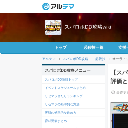
スパロボDD攻略wiki
トップ
必殺技一覧
支援
アルテマ
スパロボDD攻略
必殺技
オーラ・
スパロボDD攻略メニュー
【スパ
スパロボDD攻略トップ
評価と
イベントスケジュールまとめ
最終更新
リセマラ当たりランキング
リセマラの効率的な方法
序盤の効率的な進め方
育成要素まとめ