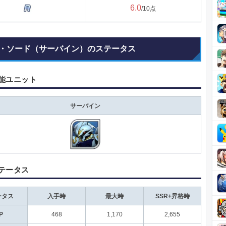
6.0
/10点
・ソード（サーバイン）のステータス
能ユニット
サーバイン
テータス
ータス
入手時
最大時
SSR+昇格時
P
468
1,170
2,655