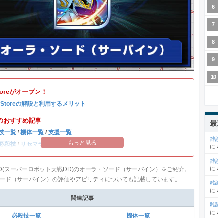
Storeがオープン！
b Storeの解説と利用するメリット
のおすすめ記事
最
技一覧
/
機体一覧
/
支援一覧
雑
もっと見る
必殺技
/
リセマラ当たりランキング
に
雑
に
D(スーパーロボット大戦DD)のオーラ・ソード（サーバイン）をご紹介。
ード（サーバイン）の評価やアビリティについても記載しています。
雑
に
関連記事
雑
に
必殺技一覧
機体一覧