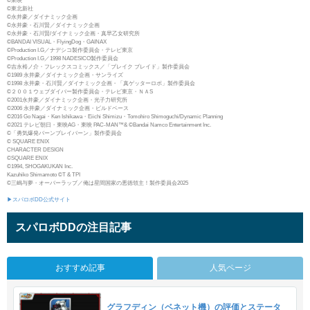
©東映
©東北新社
©永井豪／ダイナミック企画
©永井豪・石川賢／ダイナミック企画
©永井豪・石川賢/ダイナミック企画・真早乙女研究所
©BANDAI VISUAL・FlyingDog・GAINAX
©Production I.G／ナデシコ製作委員会・テレビ東京
©Production I.G／1998 NADESICO製作委員会
©吉永裕ノ介・フレックスコミックス／「ブレイク ブレイド」製作委員会
©1989 永井豪／ダイナミック企画・サンライズ
©1998 永井豪・石川賢／ダイナミック企画・「真ゲッターロボ」製作委員会
©２００１ウェブダイバー製作委員会・テレビ東京・ＮＡS
©2001永井豪／ダイナミック企画・光子力研究所
©2006 永井豪／ダイナミック企画・ビルドベース
©2016 Go Nagai・Ken Ishikawa・Eiichi Shimizu・Tomohiro Shimoguchi/Dynamic Planning
©2021 テレビ朝日・東映AG・東映 PAC-MAN™& ©Bandai Namco Entertainment Inc.
©「勇気爆発バーンブレイバーン」製作委員会
© SQUARE ENIX
CHARACTER DESIGN
©SQUARE ENIX
©1994, SHOGAKUKAN Inc.
Kazuhiko Shimamoto ©T & TPI
©三嶋与夢・オーバーラップ／俺は星間国家の悪徳領主！製作委員会2025
▶スパロボDD公式サイト
スパロボDDの注目記事
おすすめ記事
人気ページ
グラフディン（ベネット機）の評価とステータ