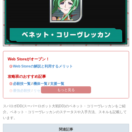
Web Storeがオープン！
・
Web Storeの解説と利用するメリット
攻略班のおすすめ記事
・
必殺技一覧
/
機体一覧
/
支援一覧
もっと見る
・
最強必殺技
/
リセマラ当たりランキング
スパロボDD(スーパーロボット大戦DD)のベネット・コリーヴレッカンをご紹
介。ベネット・コリーヴレッカンのステータスや入手方法、スキルも記載して
います。
関連記事