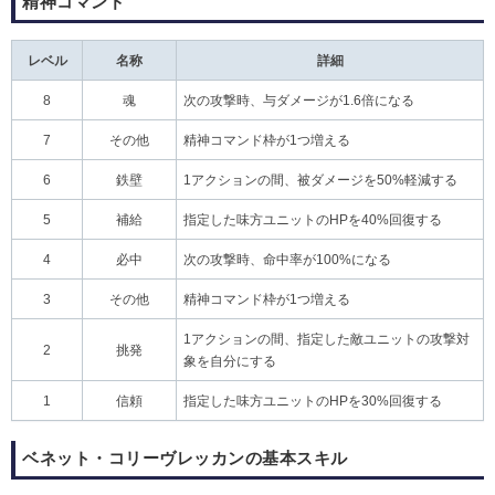
精神コマンド
レベル
名称
詳細
8
魂
次の攻撃時、与ダメージが1.6倍になる
7
その他
精神コマンド枠が1つ増える
6
鉄壁
1アクションの間、被ダメージを50%軽減する
5
補給
指定した味方ユニットのHPを40%回復する
4
必中
次の攻撃時、命中率が100%になる
3
その他
精神コマンド枠が1つ増える
1アクションの間、指定した敵ユニットの攻撃対
2
挑発
象を自分にする
1
信頼
指定した味方ユニットのHPを30%回復する
ベネット・コリーヴレッカンの基本スキル