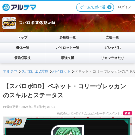
ログイン
ゲームでポイ活
スパロボDD攻略wiki
トップ
必殺技一覧
支援一覧
機体一覧
パイロット一覧
ガシャどれ
最強必殺技
最強支援
リセマラ当たり
アルテマ
スパロボDD攻略
パイロット
ベネット・コリーヴレッカンのスキ
【スパロボDD】ベネット・コリーヴレッカン
のスキルとステータス
最終更新：2026年8月1日(土) 08:01
PR