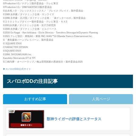
©Production I.G／ナデシコ製作委員会・テレビ東京
©Production I.G／1998 NADESICO製作委員会
©吉永裕ノ介・フレックスコミックス／「ブレイク ブレイド」製作委員会
©1989 永井豪／ダイナミック企画・サンライズ
©1998 永井豪・石川賢／ダイナミック企画・「真ゲッターロボ」製作委員会
©２００１ウェブダイバー製作委員会・テレビ東京・ＮＡS
©2001永井豪／ダイナミック企画・光子力研究所
©2006 永井豪／ダイナミック企画・ビルドベース
©2016 Go Nagai・Ken Ishikawa・Eiichi Shimizu・Tomohiro Shimoguchi/Dynamic Planning
©2021 テレビ朝日・東映AG・東映 PAC-MAN™& ©Bandai Namco Entertainment Inc.
©「勇気爆発バーンブレイバーン」製作委員会
© SQUARE ENIX
CHARACTER DESIGN
©SQUARE ENIX
©1994, SHOGAKUKAN Inc.
Kazuhiko Shimamoto ©T & TPI
©三嶋与夢・オーバーラップ／俺は星間国家の悪徳領主！製作委員会2025
▶スパロボDD公式サイト
スパロボDDの注目記事
おすすめ記事
人気ページ
獣神ライガーの評価とステータス