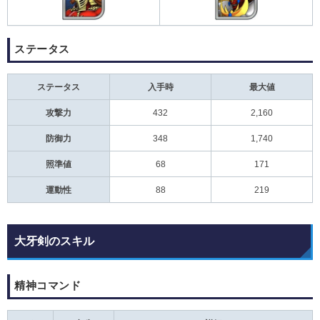
ステータス
ステータス
入手時
最大値
攻撃力
432
2,160
防御力
348
1,740
照準値
68
171
運動性
88
219
大牙剣のスキル
精神コマンド