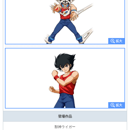
登場作品
獣神ライガー