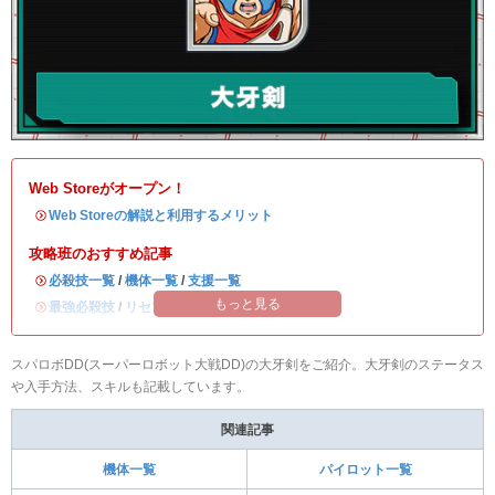
Web Storeがオープン！
・
Web Storeの解説と利用するメリット
攻略班のおすすめ記事
・
必殺技一覧
/
機体一覧
/
支援一覧
もっと見る
・
最強必殺技
/
リセマラ当たりランキング
スパロボDD(スーパーロボット大戦DD)の大牙剣をご紹介。大牙剣のステータス
や入手方法、スキルも記載しています。
関連記事
機体一覧
パイロット一覧