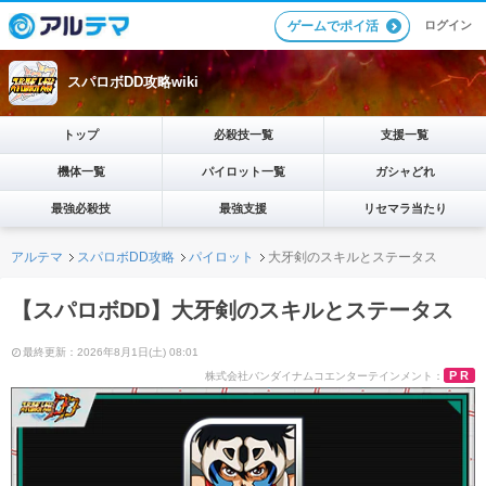
ログイン
ゲームでポイ活
スパロボDD攻略wiki
トップ
必殺技一覧
支援一覧
機体一覧
パイロット一覧
ガシャどれ
最強必殺技
最強支援
リセマラ当たり
アルテマ
スパロボDD攻略
パイロット
大牙剣のスキルとステータス
【スパロボDD】大牙剣のスキルとステータス
最終更新：2026年8月1日(土) 08:01
PR