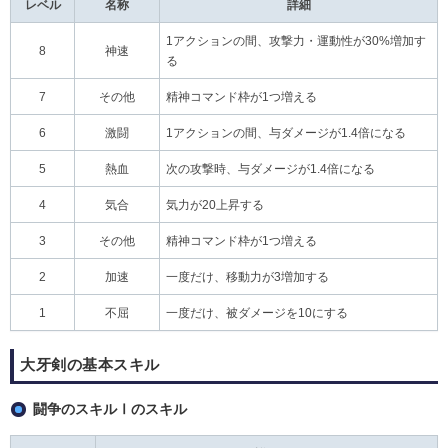
レベル
名称
詳細
1アクションの間、攻撃力・運動性が30%増加す
8
神速
る
7
その他
精神コマンド枠が1つ増える
6
激闘
1アクションの間、与ダメージが1.4倍になる
5
熱血
次の攻撃時、与ダメージが1.4倍になる
4
気合
気力が20上昇する
3
その他
精神コマンド枠が1つ増える
2
加速
一度だけ、移動力が3増加する
1
不屈
一度だけ、被ダメージを10にする
大牙剣の基本スキル
闘争のスキルⅠのスキル