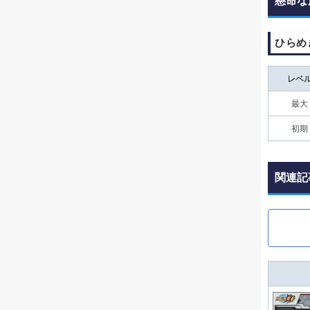
懸命な
ひらめ
レベ
最大
初期
関連記