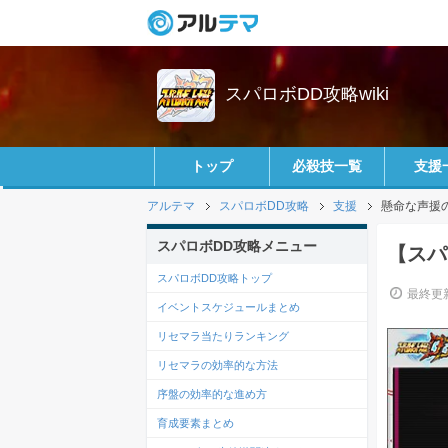
スパロボDD攻略wiki
トップ
必殺技一覧
支援
アルテマ
スパロボDD攻略
支援
懸命な声援
スパロボDD攻略メニュー
【スパ
スパロボDD攻略トップ
最終更新
イベントスケジュールまとめ
リセマラ当たりランキング
リセマラの効率的な方法
序盤の効率的な進め方
育成要素まとめ