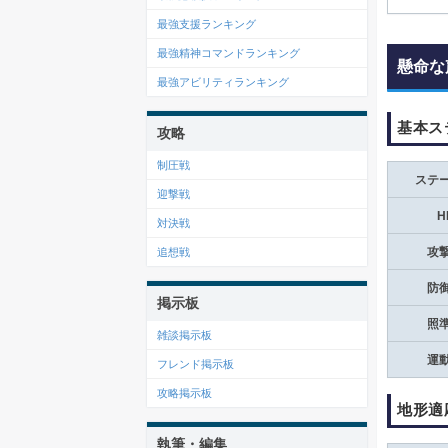
最強支援ランキング
最強精神コマンドランキング
懸命な
最強アビリティランキング
基本ス
攻略
制圧戦
ステ
迎撃戦
H
対決戦
攻
追想戦
防
掲示板
照
雑談掲示板
運
フレンド掲示板
攻略掲示板
地形適
執筆・編集