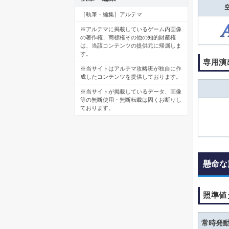
［執筆・編集］アルテマ
※アルテマに掲載しているゲーム内画像
の著作権、商標権その他の知的財産権
は、当該コンテンツの提供元に帰属しま
す。
専用演
※当サイトはアルテマ攻略班が独自に作
成したコンテンツを提供しております。
※当サイトが掲載しているデータ、画像
等の無断使用・無断転載は固くお断りし
ております。
懸命な
照準値
常時発