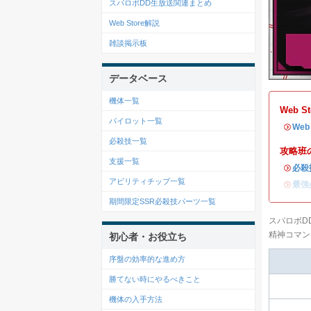
スパロボDD生放送関連まとめ
Web Store解説
雑談掲示板
データベース
機体一覧
Web 
パイロット一覧
・
We
必殺技一覧
攻略班
支援一覧
・
必殺
アビリティチップ一覧
・
最強
期間限定SSR必殺技パーツ一覧
スパロボD
精神コマン
初心者・お役立ち
序盤の効率的な進め方
勝てない時にやるべきこと
機体の入手方法