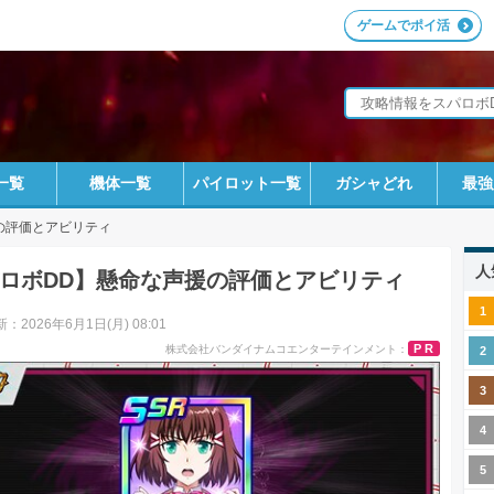
ゲームでポイ活
一覧
機体一覧
パイロット一覧
ガシャどれ
最強
の評価とアビリティ
人
ロボDD】懸命な声援の評価とアビリティ
：2026年6月1日(月) 08:01
PR