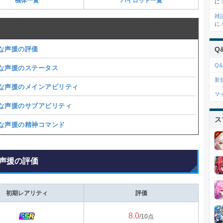
機体一覧
パイロット一覧
に
雑
に
な声援の評価
Q
Q&
な声援のステータス
新
な声援のメインアビリティ
マ
な声援のサブアビリティ
ス
な声援の精神コマンド
声援の評価
初期レアリティ
評価
8.0
/10点