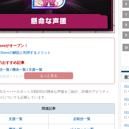
Storeがオープン！
b Storeの解説と利用するメリット
のおすすめ記事
技一覧
/
機体一覧
/
支援一覧
もっと見る
必殺技
/
リセマラ当たりランキング
最
雑
に
D(スーパーロボット大戦DD)の懸命な声援をご紹介。評価やアビリティ、
ドについても記載しています。
雑
に
関連記事
雑
に
支援一覧
必殺技一覧
雑