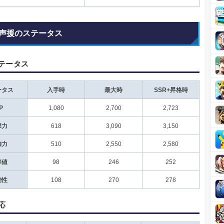
声援のステータス
テータス
ータス
入手時
最大時
SSR+昇格時
P
1,080
2,700
2,723
撃力
618
3,090
3,150
御力
510
2,550
2,580
準値
98
246
252
動性
108
270
278
応