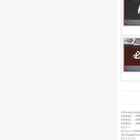
©Olympus Knights 
©賀東招二・四
©賀東招二・四季童子／Fu
©賀東招二・四季童
©カラー
©クロムクロ製
©Go Nagai/Dynami
©サンライズ