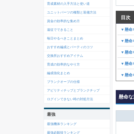
育成素材の入手方法と使い道
ユニットパーツの種類と装備方法
目次
資金の効率的な集め方
▼懸命
遠征でできること
毎日やるべきことまとめ
▼懸命
おすすめ編成とパーティのコツ
▼懸命
交換所おすすめアイテム
▼懸命
育成の効率的なやり方
編成強化まとめ
▼懸命
ブランクオーブの仕様
アビリティチップとブランクチップ
懸命な
ログインできない時の対処方法
最強
最強機体ランキング
最強必殺技ランキング