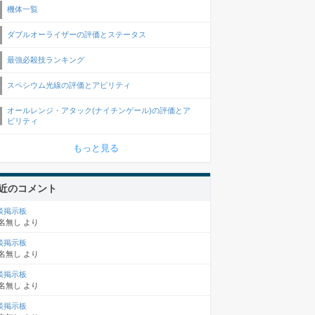
機体一覧
ダブルオーライザーの評価とステータス
最強必殺技ランキング
スペシウム光線の評価とアビリティ
オールレンジ・アタック(ナイチンゲール)の評価とア
ビリティ
もっと見る
近のコメント
談掲示板
名無し
より
談掲示板
名無し
より
談掲示板
名無し
より
談掲示板