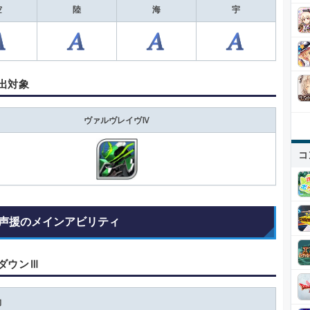
空
陸
海
宇
出対象
ヴァルヴレイヴⅣ
コ
声援のメインアビリティ
ダウンⅢ
動