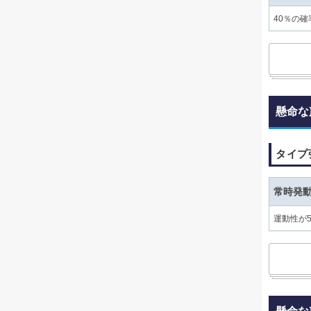
40％の
懸命な
タイプ
常時発
運動性が