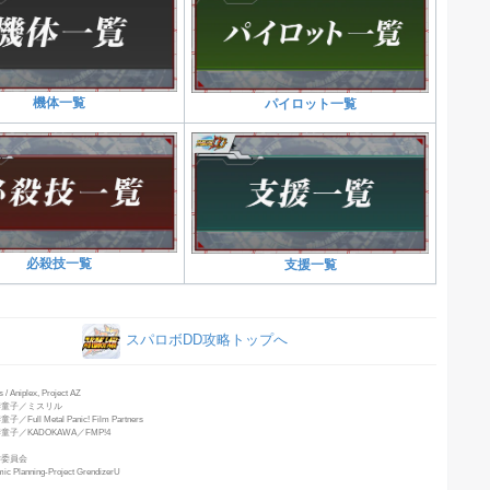
機体一覧
パイロット一覧
必殺技一覧
支援一覧
スパロボDD攻略トップへ
/ Aniplex, Project AZ
季童子／ミスリル
ll Metal Panic! Film Partners
子／KADOKAWA／FMP!4
作委員会
c Planning-Project GrendizerU