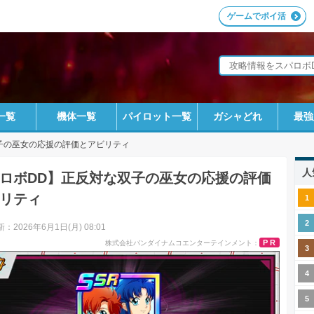
ゲームでポイ活
一覧
機体一覧
パイロット一覧
ガシャどれ
最強
子の巫女の応援の評価とアビリティ
人
ロボDD】正反対な双子の巫女の応援の評価
リティ
：2026年6月1日(月) 08:01
PR