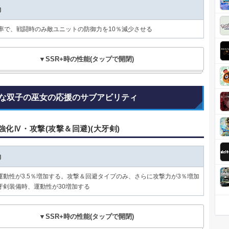
動
確率で、戦闘時のみ敵ユニットの防御力を10％減少させる
▼SSR+時の性能(タップで開閉)
な双子の巫女の応援のサブアビリティ
強化Ⅳ・攻撃(攻撃＆回避)(大牙剣)
動
運動性が3.5％増加する。攻撃＆回避タイプのみ、さらに攻撃力が3％増加
牙剣装備時、運動性が30増加する
▼SSR+時の性能(タップで開閉)