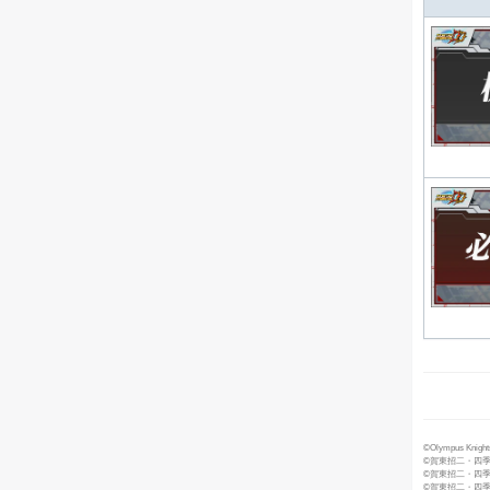
©Olympus Knights 
©賀東招二・四
©賀東招二・四季童子／Fu
©賀東招二・四季童