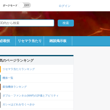
ダークモード
ログイン
必殺技
リセマラ当たり
雑談掲示板
気のページランキング
リセマラ当たりランキング
機体一覧
最強機体ランキング
ダブル・ファンネル(MAP)の評価とアビリティ
ガシャはどれを引くべきか