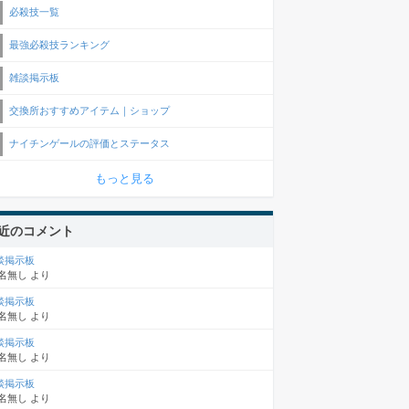
必殺技一覧
最強必殺技ランキング
雑談掲示板
交換所おすすめアイテム｜ショップ
ナイチンゲールの評価とステータス
もっと見る
近のコメント
談掲示板
名無し
より
談掲示板
名無し
より
談掲示板
名無し
より
談掲示板
名無し
より