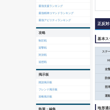
最強支援ランキング
最強精神コマンドランキング
最強アビリティランキング
正反対
攻略
基本ス
制圧戦
迎撃戦
ステ
対決戦
H
追想戦
攻
掲示板
防
雑談掲示板
照
フレンド掲示板
運
攻略掲示板
地形適
執筆・編集