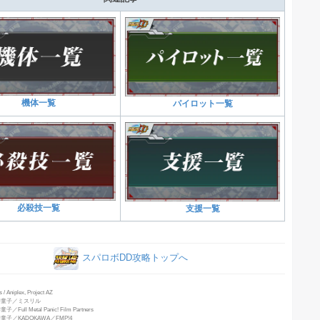
機体一覧
パイロット一覧
必殺技一覧
支援一覧
スパロボDD攻略トップへ
/ Aniplex, Project AZ
季童子／ミスリル
ll Metal Panic! Film Partners
子／KADOKAWA／FMP!4