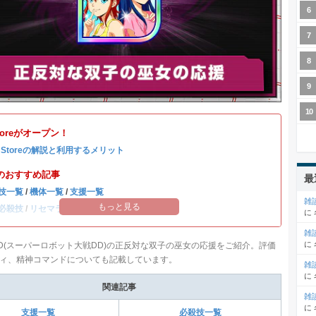
Storeがオープン！
b Storeの解説と利用するメリット
のおすすめ記事
最
技一覧
/
機体一覧
/
支援一覧
雑
もっと見る
必殺技
/
リセマラ当たりランキング
に
雑
に
D(スーパーロボット大戦DD)の正反対な双子の巫女の応援をご紹介。評価
ィ、精神コマンドについても記載しています。
雑
に
関連記事
雑
に
支援一覧
必殺技一覧