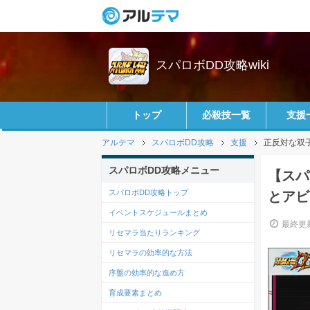
スパロボDD攻略wiki
トップ
必殺技一覧
支援
アルテマ
スパロボDD攻略
支援
正反対な双
スパロボDD攻略メニュー
【スパ
スパロボDD攻略トップ
とアビ
イベントスケジュールまとめ
最終更新
リセマラ当たりランキング
リセマラの効率的な方法
序盤の効率的な進め方
育成要素まとめ