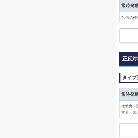
常時発
40％の
正反対
タイプ
常時発
攻撃力・
する。大