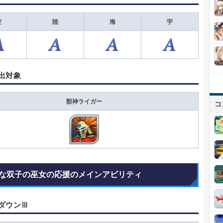
空
陸
海
宇
出対象
獣神ライガー
コ
な双子の巫女の応援のメインアビリティ
ダウンⅢ