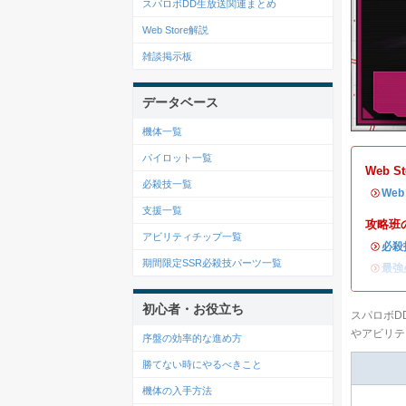
スパロボDD生放送関連まとめ
Web Store解説
雑談掲示板
データベース
機体一覧
パイロット一覧
Web 
必殺技一覧
・
We
支援一覧
攻略班
アビリティチップ一覧
・
必殺
期間限定SSR必殺技パーツ一覧
・
最強
初心者・お役立ち
スパロボD
やアビリテ
序盤の効率的な進め方
勝てない時にやるべきこと
機体の入手方法