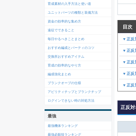
育成素材の入手方法と使い道
ユニットパーツの種類と装備方法
資金の効率的な集め方
目次
遠征でできること
▼正反
毎日やるべきことまとめ
おすすめ編成とパーティのコツ
▼正反
交換所おすすめアイテム
▼正反
育成の効率的なやり方
▼正反
編成強化まとめ
ブランクオーブの仕様
▼正反
アビリティチップとブランクチップ
ログインできない時の対処方法
正反対
最強
最強機体ランキング
最強必殺技ランキング