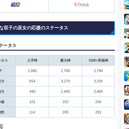
8.0
/10点
な双子の巫女の応援のステータス
テータス
ータス
入手時
最大時
SSR+昇格時
P
1,080
2,700
2,790
撃力
654
3,270
3,330
御力
480
2,400
2,460
準値
101
252
258
動性
114
285
291
応