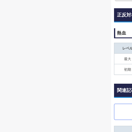
正反対
熱血
レベ
最大
初期
関連記