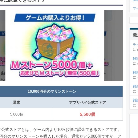
マ
最
ラ
に
雑
に
雑
に
雑
に
10,000円分のマリンストーン
雑
通常
アプリペイ公式ストア
に
5,500個
5,000個
イ公式ストアとは、ゲーム内より10%お得に課金できるストアです。
円分のマリンストーンを購入した場合、通常だと5,000個ですが、ア