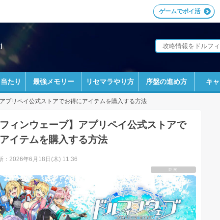
ゲームでポイ活
i
ラ当たり
最強メモリー
リセマラやり方
序盤の進め方
キャ
アプリペイ公式ストアでお得にアイテムを購入する方法
フィンウェーブ】アプリペイ公式ストアで
アイテムを購入する方法
：2026年6月18日(木) 11:36
PR