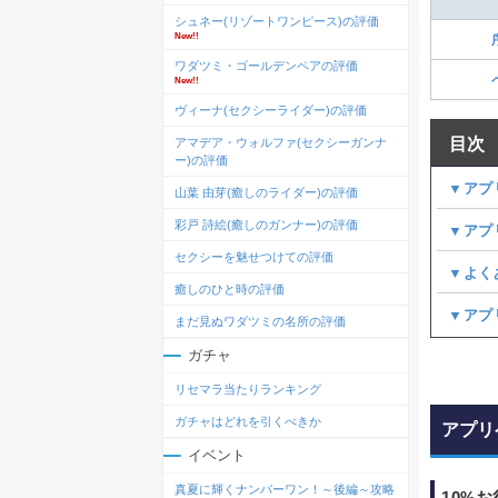
シュネー(リゾートワンピース)の評価
New!!
ワダツミ・ゴールデンペアの評価
New!!
ヴィーナ(セクシーライダー)の評価
目次
アマデア・ウォルファ(セクシーガンナ
ー)の評価
▼アプ
山葉 由芽(癒しのライダー)の評価
彩戸 詩絵(癒しのガンナー)の評価
▼アプ
セクシーを魅せつけての評価
▼よく
癒しのひと時の評価
▼アプ
まだ見ぬワダツミの名所の評価
ガチャ
リセマラ当たりランキング
ガチャはどれを引くべきか
アプリ
イベント
真夏に輝くナンバーワン！～後編～攻略
10%