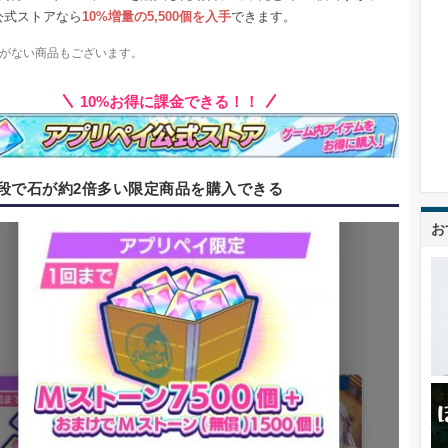
公式ストアなら
10%増量の5,500個を入手
できます。
がない商品もございます。
10%お得に課金できる！！
段で石が約2倍多い限定商品を購入できる
お