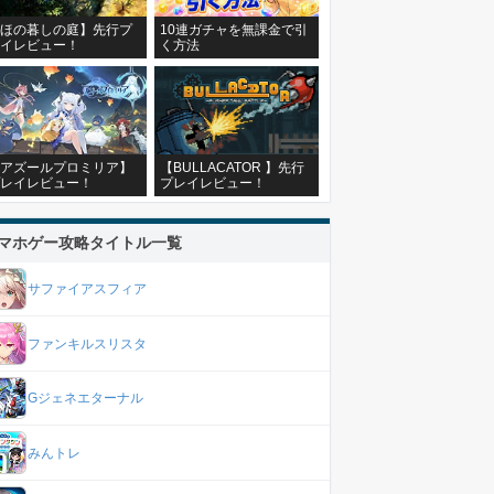
ほの暮しの庭】先行プ
10連ガチャを無課金で引
イレビュー！
く方法
アズールプロミリア】
【BULLACATOR 】先行
レイレビュー！
プレイレビュー！
マホゲー攻略タイトル一覧
サファイアスフィア
ファンキルスリスタ
Gジェネエターナル
みんトレ