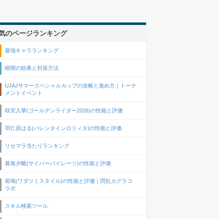
気のページランキング
最強キャラランキング
暗闇の効果と対策方法
UJAJサマースペシャルカップの攻略と進め方｜トーナ
メントイベント
咲宮入華(ゴールデンライダー2026)の性能と評価
羽仁原はる(バレンタインロリィタ)の性能と評価
リセマラ当たりランキング
暮無夕離(サイバーパイレーツ)の性能と評価
斑鳩(ワダツミスタイル)の性能と評価｜閃乱カグラコ
ラボ
スキル検索ツール