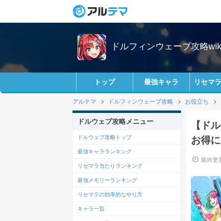
ドルフィンウェーブ攻略wik
トップ
最強キャラ
リセマ
アルテマ
ドルフィンウェーブ攻略
お役立ち
ドルウェブ攻略メニュー
【ドル
ドルウェブ攻略トップ
お得に
最強キャラランキング
最終更新
リセマラ当たりランキング
最強メモリーランキング
リセマラの効率的なやり方
キャラ一覧