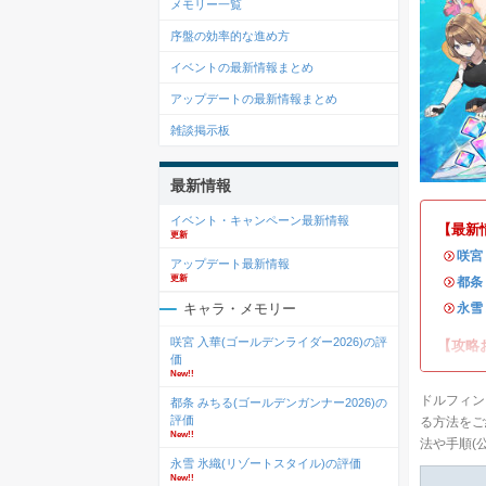
メモリー一覧
序盤の効率的な進め方
イベントの最新情報まとめ
アップデートの最新情報まとめ
雑談掲示板
最新情報
イベント・キャンペーン最新情報
【最新
更新
・
咲宮
アップデート最新情報
更新
・
都条
・
永雪
キャラ・メモリー
咲宮 入華(ゴールデンライダー2026)の評
【攻略
価
New!!
ドルフィン
都条 みちる(ゴールデンガンナー2026)の
評価
る方法をご
New!!
法や手順(
永雪 氷織(リゾートスタイル)の評価
New!!