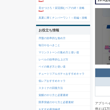
New!!
見せつけろ！栄冠掴むペアの絆！攻略
New!!
真夏に輝くナンバーワン！～前編～攻略
お役立ち情報
序盤の効率的な進め方
毎日やるべきこと
マリンストーンの集め方と使い道
レベルの効率的な上げ方
ペイの稼ぎ方と使い道
チュートリアルガチャおすすめキャラ
低レアおすすめキャラ
スタミナの回復方法
覚醒のやり方と必要素材
限界突破のやり方と必要素材
アプリペ
例えば1万
おすすめ最強編成