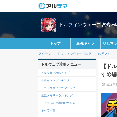
ドルフィンウェーブ攻略wik
トップ
最強キャラ
リセマ
アルテマ
ドルフィンウェーブ攻略
お役立ち
ドルウェブ攻略メニュー
【ドル
ドルウェブ攻略トップ
すめ編
最強キャラランキング
最終更新
リセマラ当たりランキング
最強メモリーランキング
リセマラの効率的なやり方
キャラ一覧