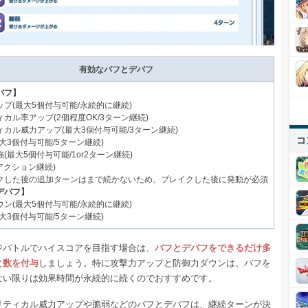
有効なバフとデバフ
バフ】
プ(最大5個付与可能/永続的に継続)
カル率アップ(2個程度OK/3ターン継続)
カル威力アップ(最大3個付与可能/3ターン継続)
コ
大3個付与可能/5ターン継続)
(最大5個付与可能/1or2ターン継続)
アクション継続)
クした後の追加ターンはまで続かないため、ブレイクした後に発動が必須
デバフ】
ン(最大5個付与可能/永続的に継続)
大3個付与可能/5ターン継続)
ジバトルでハイスコアを目指す場合は、
バフとデバフをできるだけ多
と数を付与
しましょう。特に攻撃力アップと防御力ダウンは、バフを
ない限りは効果時間が永続的に続くのでおすすめです。
リティカル威力アップや脆弱などのバフとデバフは、継続ターンが決