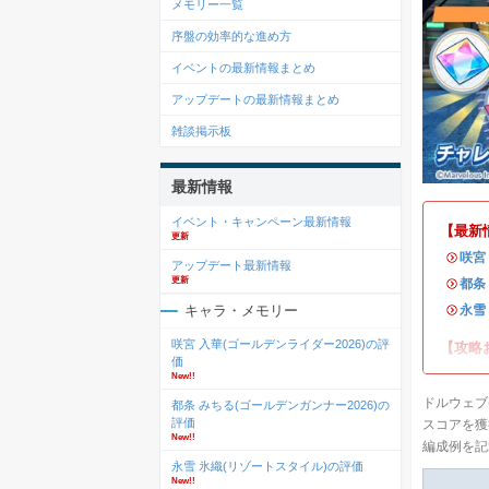
メモリー一覧
序盤の効率的な進め方
イベントの最新情報まとめ
アップデートの最新情報まとめ
雑談掲示板
最新情報
イベント・キャンペーン最新情報
【最新
更新
・
咲宮
アップデート最新情報
更新
・
都条
・
永雪
キャラ・メモリー
咲宮 入華(ゴールデンライダー2026)の評
【攻略
価
New!!
ドルウェブ
都条 みちる(ゴールデンガンナー2026)の
評価
スコアを獲
New!!
編成例を記
永雪 氷織(リゾートスタイル)の評価
New!!