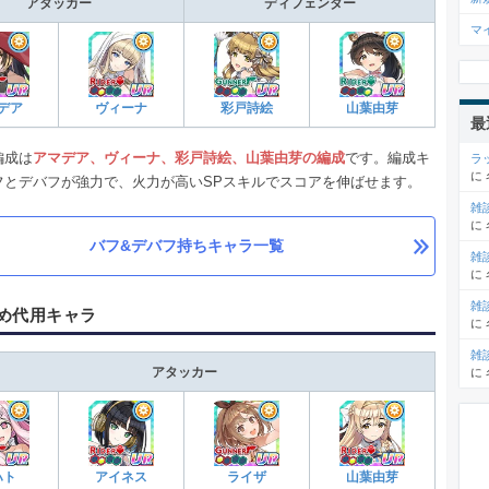
アタッカー
ディフェンダー
マ
デア
ヴィーナ
彩戸詩絵
山葉由芽
最
編成は
アマデア、ヴィーナ、彩戸詩絵、山葉由芽の編成
です。編成キ
ラ
に
フとデバフが強力で、火力が高いSPスキルでスコアを伸ばせます。
雑
に
バフ&デバフ持ちキャラ一覧
雑
に
雑
め代用キャラ
に
雑
アタッカー
に
ハト
アイネス
ライザ
山葉由芽