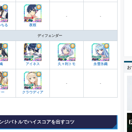
-
-
みちる
夜桜
ディフェンダー
鳩
アイネス
久々利トモ
永雪氷織
お
-
-
リー
クラウディア
ンジバトルでハイスコアを出すコツ