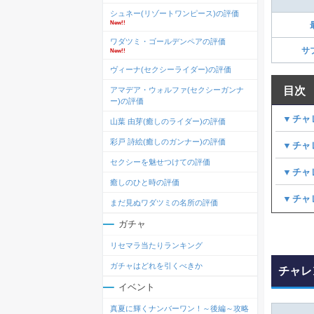
シュネー(リゾートワンピース)の評価
New!!
ワダツミ・ゴールデンペアの評価
サ
New!!
ヴィーナ(セクシーライダー)の評価
目次
アマデア・ウォルファ(セクシーガンナ
ー)の評価
▼チャ
山葉 由芽(癒しのライダー)の評価
彩戸 詩絵(癒しのガンナー)の評価
▼チャ
セクシーを魅せつけての評価
▼チャ
癒しのひと時の評価
▼チャ
まだ見ぬワダツミの名所の評価
ガチャ
リセマラ当たりランキング
ガチャはどれを引くべきか
チャレ
イベント
真夏に輝くナンバーワン！～後編～攻略