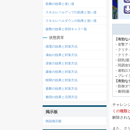
鼓舞の効果と使い道
スキルレベルアップの効果と使い道
スキルレベルダウンの効果と使い道
疲弊の効果と所持キャラ一覧
状態異常
【有効な
・攻撃アッ
感電の効果と対策方法
・クリティ
・クリティ
凍結の効果と対策方法
・闘気(最
浸食の効果と対策方法
・同調攻強
・連勁(1
腐食の効果と対策方法
→ブレイ
暗闇の効果と対策方法
【有効な
・防御ダウ
遮断の効果と対策方法
・脆弱(最
脆弱の効果と活用方法
チャレン
くの種類
掲示板
解除され
雑談掲示板
また、ク