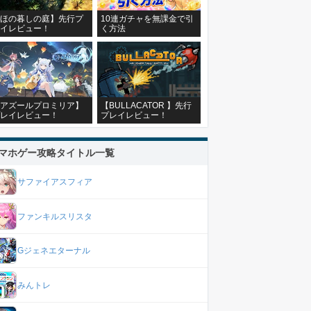
ほの暮しの庭】先行プ
10連ガチャを無課金で引
イレビュー！
く方法
アズールプロミリア】
【BULLACATOR 】先行
レイレビュー！
プレイレビュー！
マホゲー攻略タイトル一覧
サファイアスフィア
ファンキルスリスタ
Gジェネエターナル
みんトレ