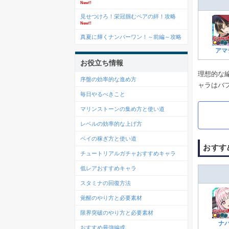
New!!
見せつけろ！栄冠掴むペアの絆！攻略
New!!
真夏に輝くナンバーワン！～前編～攻略
アマ
お役立ち情報
理想的な
序盤の効率的な進め方
ャラはバ
毎日やるべきこと
マリンストーンの集め方と使い道
レベルの効率的な上げ方
ペイの稼ぎ方と使い道
おすす
チュートリアルガチャおすすめキャラ
低レアおすすめキャラ
スタミナの回復方法
覚醒のやり方と必要素材
限界突破のやり方と必要素材
ナ
おすすめ最強編成