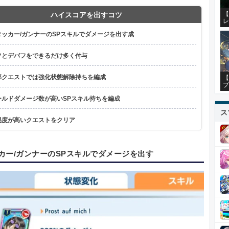
【
ハイスコアを出すコツ
レ
タッカー/ガンナーのSPスキルでダメージを出す成
フとデバフをできるだけ多く付与
部クエストでは強化状態解除持ちを編成
【
プ
ールドダメージ数が高いSPスキル持ちを編成
ス
易度が高いクエストをクリア
カー/ガンナーのSPスキルでダメージを出す