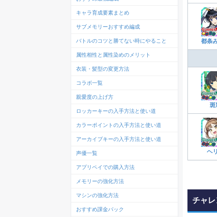
キャラ育成要素まとめ
サブメモリーおすすめ編成
バトルのコツと勝てない時にやること
都条
属性相性と属性染めのメリット
衣装・髪型の変更方法
コラボ一覧
親愛度の上げ方
斑
ロッカーキーの入手方法と使い道
カラーポイントの入手方法と使い道
アーカイブキーの入手方法と使い道
ヘ
声優一覧
アプリペイでの購入方法
メモリーの強化方法
マシンの強化方法
チャレ
おすすめ課金パック