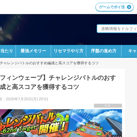
ゲームでポイ活
i
ラ当たり
最強メモリー
リセマラやり方
序盤の進め方
キャ
チャレンジバトルのおすすめ編成と高スコアを獲得するコツ
フィンウェーブ】チャレンジバトルのおす
成と高スコアを獲得するコツ
：2026年7月20日(月) 20:01
PR