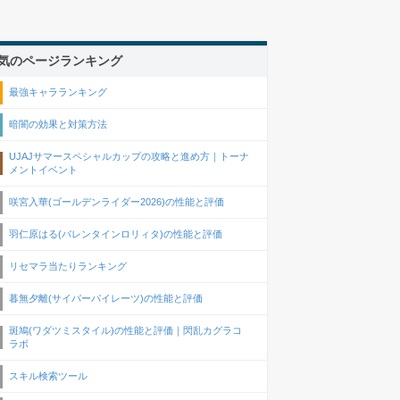
気のページランキング
最強キャラランキング
暗闇の効果と対策方法
UJAJサマースペシャルカップの攻略と進め方｜トーナ
メントイベント
咲宮入華(ゴールデンライダー2026)の性能と評価
羽仁原はる(バレンタインロリィタ)の性能と評価
リセマラ当たりランキング
暮無夕離(サイバーパイレーツ)の性能と評価
斑鳩(ワダツミスタイル)の性能と評価｜閃乱カグラコ
ラボ
スキル検索ツール