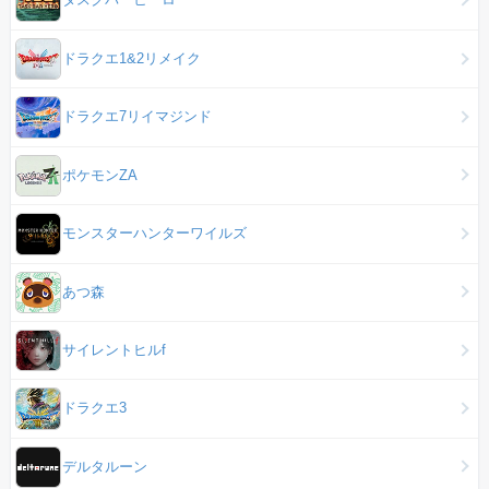
ドラクエ1&2リメイク
ドラクエ7リイマジンド
ポケモンZA
モンスターハンターワイルズ
あつ森
サイレントヒルf
ドラクエ3
デルタルーン