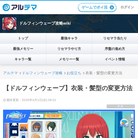
ログイン
ゲームでポイ活
ドルフィンウェーブ攻略wiki
トップ
最強キャラ
リセマラ当たり
最強メモリー
リセマラやり方
序盤の進め方
キャラ一覧
メモリー一覧
イベント情報
アルテマ
ドルフィンウェーブ攻略
お役立ち
衣装・髪型の変更方法
【ドルフィンウェーブ】衣装・髪型の変更方法
最終更新：2026年4月1日(水) 08:01
PR