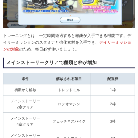
トレーニングとは、一定時間経過すると報酬が入手できる機能です。デ
イリーミッションのスタミナと強化素材を入手でき、
デイリーミッショ
ンの対象
のため、毎日必ず使いましょう。
メインストーリークリアで種類と枠が増加
条件
解放される項目
配置枠
初期から解放
トレッドミル
1枠
メインストーリー
ロデオマシン
2枠
2章クリア
メインストーリー
フェッチネスバイク
3枠
4章クリア
メインストーリー