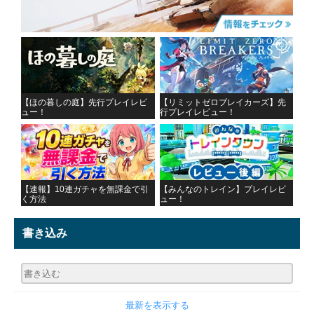
【ほの暮しの庭】先行プレイレビ
【リミットゼロブレイカーズ】先
ュー！
行プレイレビュー！
【速報】10連ガチャを無課金で引
【みんなのトレイン】プレイレビ
く方法
ュー！
書き込み
最新を表示する