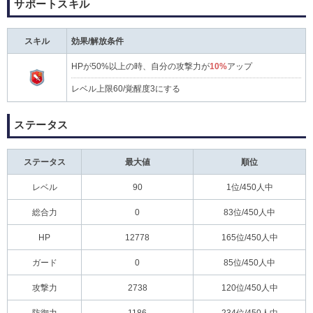
サポートスキル
スキル
効果/解放条件
HPが50%以上の時、自分の攻撃力が
10%
アップ
レベル上限60/覚醒度3にする
ステータス
ステータス
最大値
順位
レベル
90
1位/450人中
総合力
0
83位/450人中
HP
12778
165位/450人中
ガード
0
85位/450人中
攻撃力
2738
120位/450人中