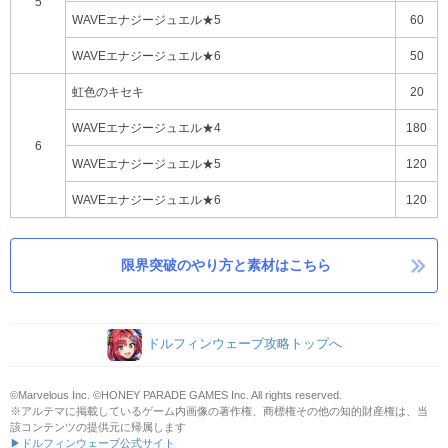
5
WAVEエナジージュエル★5
60
WAVEエナジージュエル★6
50
虹色のキセキ
20
WAVEエナジージュエル★4
180
6
WAVEエナジージュエル★5
120
WAVEエナジージュエル★6
120
限界突破のやり方と素材はこちら
ドルフィンウェーブ攻略トップへ
©Marvelous Inc. ©HONEY PARADE GAMES Inc. All rights reserved.
※アルテマに掲載しているゲーム内画像の著作権、商標権その他の知的財産権は、当
該コンテンツの提供元に帰属します
▶ドルフィンウェーブ公式サイト