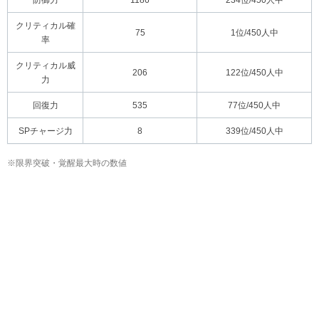
防御力
1186
234位/450人中
クリティカル確
75
1位/450人中
率
クリティカル威
206
122位/450人中
力
回復力
535
77位/450人中
SPチャージ力
8
339位/450人中
※限界突破・覚醒最大時の数値