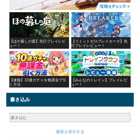
【ほの暮しの庭】先行プレイレビ
【リミットゼロブレイカーズ】先
ュー！
行プレイレビュー！
【速報】10連ガチャを無課金で引
【みんなのトレイン】プレイレビ
く方法
ュー！
書き込み
最新を表示する