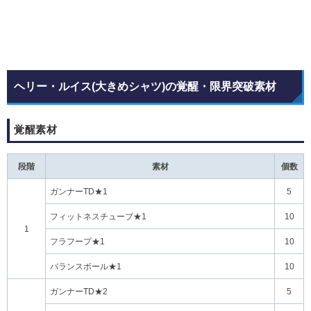
ヘリー・ルイス(大きめシャツ)の覚醒・限界突破素材
覚醒素材
段階
素材
個数
ガンナーTD★1
5
フィットネスチューブ★1
10
1
フラフープ★1
10
バランスボール★1
10
ガンナーTD★2
5