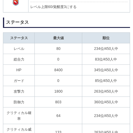
レベル上限60/覚醒度3にする
ステータス
ステータス
最大値
順位
レベル
80
234位/450人中
総合力
0
83位/450人中
HP
8400
345位/450人中
ガード
0
85位/450人中
攻撃力
1800
263位/450人中
防御力
803
360位/450人中
クリティカル確
64
234位/450人中
率
クリティカル威
133
263位/450人中