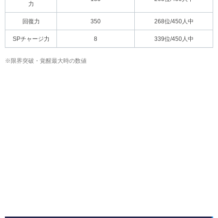
力
回復力
350
268位/450人中
SPチャージ力
8
339位/450人中
※限界突破・覚醒最大時の数値