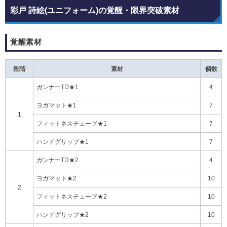
彩戸 詩絵(ユニフォーム)の覚醒・限界突破素材
覚醒素材
段階
素材
個数
ガンナーTD★1
4
ヨガマット★1
7
1
フィットネスチューブ★1
7
ハンドグリップ★1
7
ガンナーTD★2
4
ヨガマット★2
10
2
フィットネスチューブ★2
10
ハンドグリップ★2
10