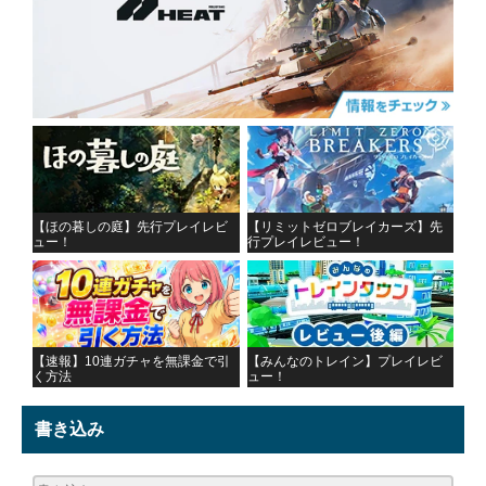
【ほの暮しの庭】先行プレイレビ
【リミットゼロブレイカーズ】先
ュー！
行プレイレビュー！
【速報】10連ガチャを無課金で引
【みんなのトレイン】プレイレビ
く方法
ュー！
書き込み