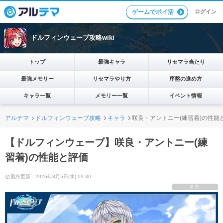
ログイン
ゲームでポイ活
ドルフィンウェーブ攻略wiki
トップ
最強キャラ
リセマラ当たり
最強メモリー
リセマラやり方
序盤の進め方
キャラ一覧
メモリー一覧
イベント情報
アルテマ
ドルフィンウェーブ攻略
キャラ
咲良・アントニー(練習着)の性能
【ドルフィンウェーブ】咲良・アントニー(練
習着)の性能と評価
最終更新：2026年8月5日(水) 09:30
PR