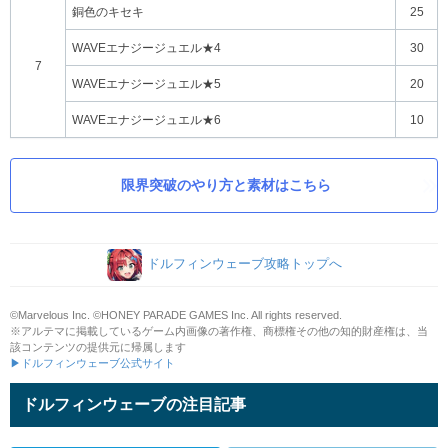
銅色のキセキ
25
WAVEエナジージュエル★4
30
7
WAVEエナジージュエル★5
20
WAVEエナジージュエル★6
10
限界突破のやり方と素材はこちら
ドルフィンウェーブ攻略トップへ
©Marvelous Inc. ©HONEY PARADE GAMES Inc. All rights reserved.
※アルテマに掲載しているゲーム内画像の著作権、商標権その他の知的財産権は、当
該コンテンツの提供元に帰属します
▶ドルフィンウェーブ公式サイト
ドルフィンウェーブの注目記事