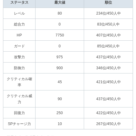
ステータス
最大値
順位
レベル
80
234位/450人中
総合力
0
83位/450人中
HP
7750
407位/450人中
ガード
0
85位/450人中
攻撃力
975
437位/450人中
防御力
900
346位/450人中
クリティカル確
45
421位/450人中
率
クリティカル威
90
437位/450人中
力
回復力
250
422位/450人中
SPチャージ力
10
267位/450人中