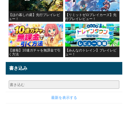
【ほの暮しの庭】先行プレイレビ
【リミットゼロブレイカーズ】先
ュー！
行プレイレビュー！
【速報】10連ガチャを無課金で引
【みんなのトレイン】プレイレビ
く方法
ュー！
書き込み
最新を表示する