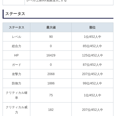
レベル上限60/覚醒度3にする
ステータス
ステータス
最大値
順位
レベル
90
1位/452人中
総合力
0
85位/452人中
HP
16429
125位/452人中
ガード
0
87位/452人中
攻撃力
2068
207位/452人中
防御力
1886
99位/452人中
クリティカル確
75
1位/452人中
率
クリティカル威
182
207位/452人中
力