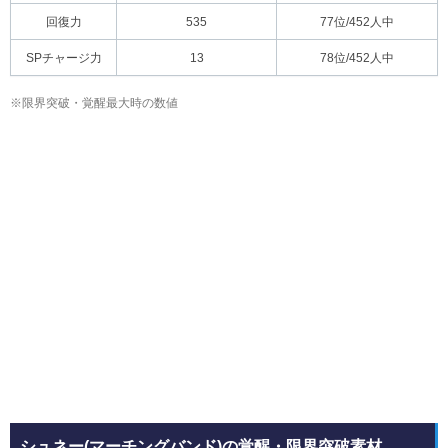
回復力
535
77位/452人中
SPチャージ力
13
78位/452人中
※限界突破・覚醒最大時の数値
シュネー(マーチングバンド)の覚醒・限界突破素材