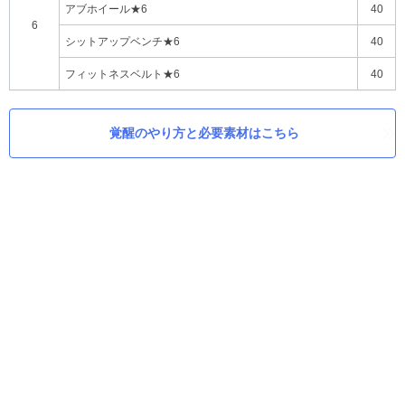
アブホイール★6
40
6
シットアップベンチ★6
40
フィットネスベルト★6
40
覚醒のやり方と必要素材はこちら