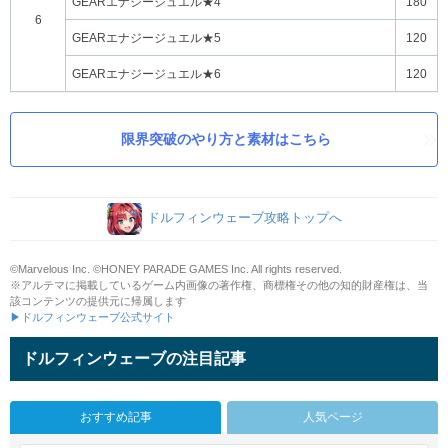
GEARエナジージュエル★4
180
6
GEARエナジージュエル★5
120
GEARエナジージュエル★6
120
限界突破のやり方と素材はこちら
ドルフィンウェーブ攻略トップへ
©Marvelous Inc. ©HONEY PARADE GAMES Inc. All rights reserved.
※アルテマに掲載しているゲーム内画像の著作権、商標権その他の知的財産権は、当
該コンテンツの提供元に帰属します
▶ドルフィンウェーブ公式サイト
ドルフィンウェーブの注目記事
おすすめ記事
人気ページ