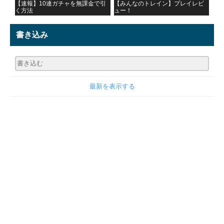
【速報】10連ガチャを無課金で引
【みんなのトレイン】プレイレビ
く方法
ュー！
書き込み
最新を表示する