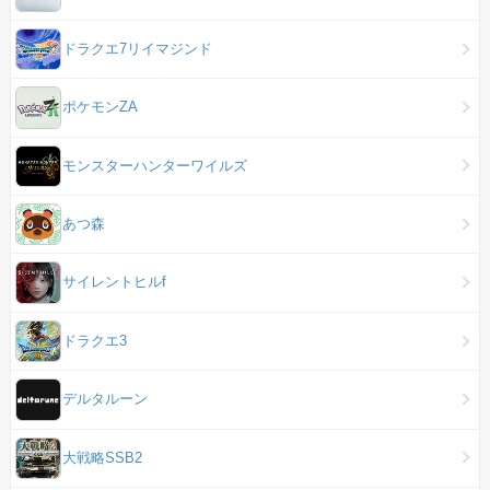
ドラクエ7リイマジンド
ポケモンZA
モンスターハンターワイルズ
あつ森
サイレントヒルf
ドラクエ3
デルタルーン
大戦略SSB2