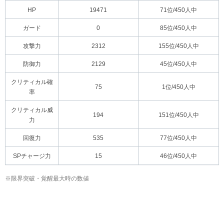
HP
19471
71位/450人中
ガード
0
85位/450人中
攻撃力
2312
155位/450人中
防御力
2129
45位/450人中
クリティカル確
75
1位/450人中
率
クリティカル威
194
151位/450人中
力
回復力
535
77位/450人中
SPチャージ力
15
46位/450人中
※限界突破・覚醒最大時の数値