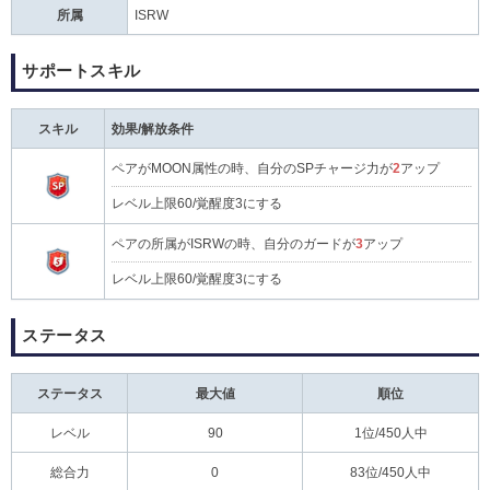
所属
ISRW
サポートスキル
スキル
効果/解放条件
ペアがMOON属性の時、自分のSPチャージ力が
2
アップ
レベル上限60/覚醒度3にする
ペアの所属がISRWの時、自分のガードが
3
アップ
レベル上限60/覚醒度3にする
ステータス
ステータス
最大値
順位
レベル
90
1位/450人中
総合力
0
83位/450人中