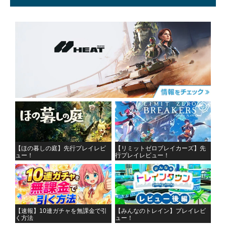
【ほの暮しの庭】先行プレイレビ
【リミットゼロブレイカーズ】先
ュー！
行プレイレビュー！
【速報】10連ガチャを無課金で引
【みんなのトレイン】プレイレビ
く方法
ュー！