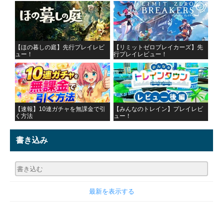
【ほの暮しの庭】先行プレイレビ
【リミットゼロブレイカーズ】先
ュー！
行プレイレビュー！
【速報】10連ガチャを無課金で引
【みんなのトレイン】プレイレビ
く方法
ュー！
書き込み
最新を表示する