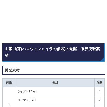
山葉 由芽(ハロウィンミイラの仮装)の覚醒・限界突破素
材
覚醒素材
段階
素材
個数
ライダーTD★1
4
ヨガマット★1
7
1