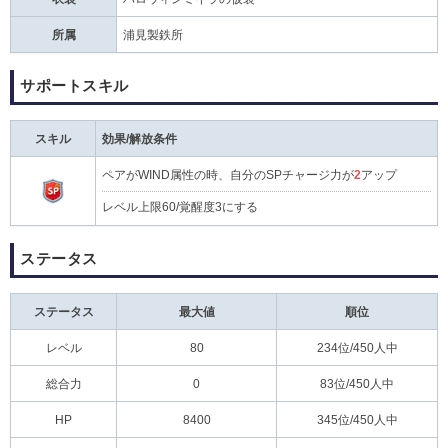
所属
浦見製鉄所
サポートスキル
スキル
効果/解放条件
ペアがWIND属性の時、自分のSPチャージ力が
2
アップ
レベル上限60/覚醒度3にする
ステータス
ステータス
最大値
順位
レベル
80
234位/450人中
総合力
0
83位/450人中
HP
8400
345位/450人中