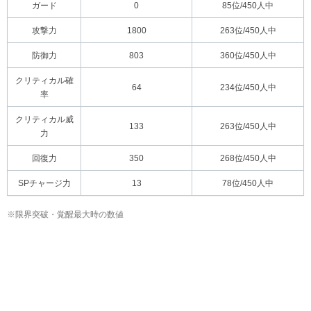
ガード
0
85位/450人中
攻撃力
1800
263位/450人中
防御力
803
360位/450人中
クリティカル確
64
234位/450人中
率
クリティカル威
133
263位/450人中
力
回復力
350
268位/450人中
SPチャージ力
13
78位/450人中
※限界突破・覚醒最大時の数値