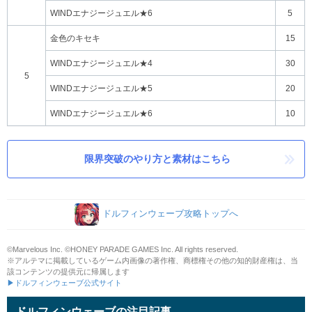
WINDエナジージュエル★6
5
金色のキセキ
15
WINDエナジージュエル★4
30
5
WINDエナジージュエル★5
20
WINDエナジージュエル★6
10
限界突破のやり方と素材はこちら
ドルフィンウェーブ攻略トップへ
©Marvelous Inc. ©HONEY PARADE GAMES Inc. All rights reserved.
※アルテマに掲載しているゲーム内画像の著作権、商標権その他の知的財産権は、当
該コンテンツの提供元に帰属します
▶ドルフィンウェーブ公式サイト
ドルフィンウェーブの注目記事