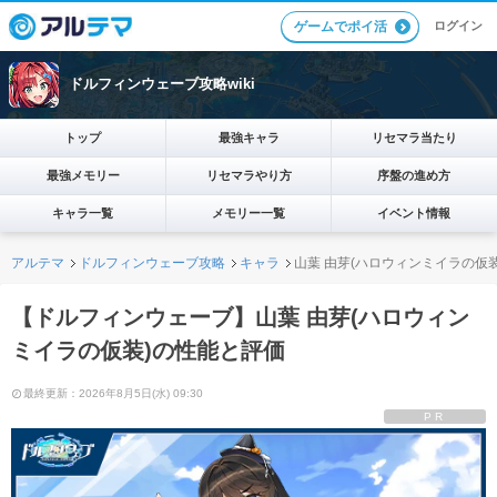
ログイン
ゲームでポイ活
ドルフィンウェーブ攻略wiki
トップ
最強キャラ
リセマラ当たり
最強メモリー
リセマラやり方
序盤の進め方
キャラ一覧
メモリー一覧
イベント情報
アルテマ
ドルフィンウェーブ攻略
キャラ
山葉 由芽(ハロウィンミイラの仮
【ドルフィンウェーブ】山葉 由芽(ハロウィン
ミイラの仮装)の性能と評価
最終更新：2026年8月5日(水) 09:30
PR