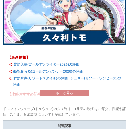
【最新情報】
・
咲宮 入華(ゴールデンライダー2026)の評価
・
都条 みちる(ゴールデンガンナー2026)の評価
・
永雪 氷織(リゾートスタイル)の評価
/
シュネー(リゾートワンピース)の
評価
もっと見る
【攻略おすすめ記事】
ドルフィンウェーブ(ドルウェブ)の久々利 トモ(迎春の歌姫)をご紹介。性能や評
価、スキル、育成素材についても記載しています。
関連記事