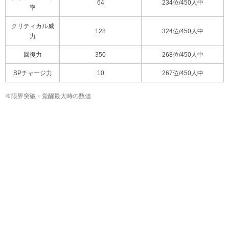
64
234位/450人中
率
クリティカル威
128
324位/450人中
力
回復力
350
268位/450人中
SPチャージ力
10
267位/450人中
※限界突破・覚醒最大時の数値