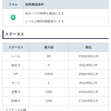
スキル
効果/解放条件
自分ペアの暗闇を無効にする
レベル上限60/覚醒度3にする
ステータス
ステータス
最大値
順位
レベル
80
234位/450人中
総合力
0
83位/450人中
HP
10950
259位/450人中
ガード
0
85位/450人中
攻撃力
1400
342位/450人中
防御力
1250
171位/450人中
クリティカル確