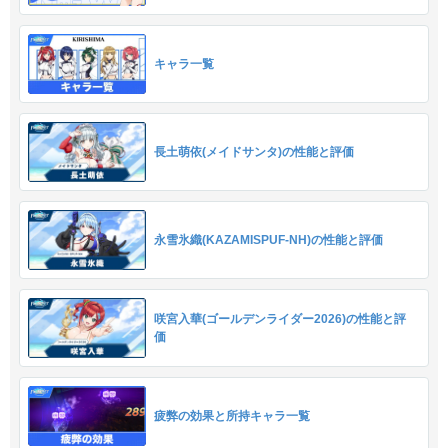
キャラ一覧
長土萌依(メイドサンタ)の性能と評価
永雪氷織(KAZAMISPUF-NH)の性能と評価
咲宮入華(ゴールデンライダー2026)の性能と評
価
疲弊の効果と所持キャラ一覧