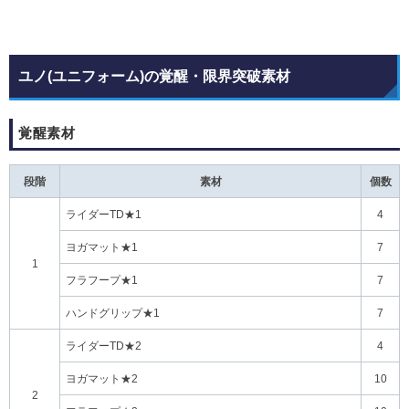
ユノ(ユニフォーム)の覚醒・限界突破素材
覚醒素材
段階
素材
個数
ライダーTD★1
4
ヨガマット★1
7
1
フラフープ★1
7
ハンドグリップ★1
7
ライダーTD★2
4
ヨガマット★2
10
2