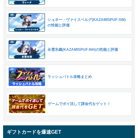
シュネー・ヴァイスベルグ(KAZAMISPUF-SW)
の性能と評価
永雪氷織(KAZAMISPUF-NH)の性能と評価
ラッシュバトル攻略まとめ
ゲームでポイ活して課金代をゲット！
ギフトカードを爆速GET