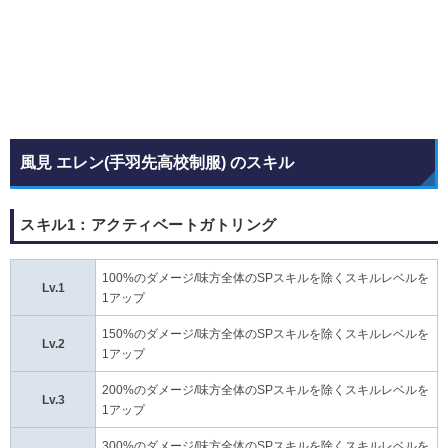
風見 エレン(手羽先高校制服) のスキル
スキル1：アクティベートガトリング
100%のダメージ/味方全体のSPスキルを除くスキルレベルを
Lv.1
1アップ
150%のダメージ/味方全体のSPスキルを除くスキルレベルを
Lv.2
1アップ
200%のダメージ/味方全体のSPスキルを除くスキルレベルを
Lv.3
1アップ
300%のダメージ/味方全体のSPスキルを除くスキルレベルを