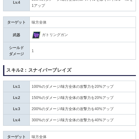
Lv.4
1アップ
ターゲット
味方全体
ガトリングガン
武器
シールド
1
ダメージ
スキル2：スナイパーブレイズ
Lv.1
100%のダメージ/味方全体の攻撃力を20%アップ
Lv.2
150%のダメージ/味方全体の攻撃力を20%アップ
Lv.3
200%のダメージ/味方全体の攻撃力を40%アップ
Lv.4
300%のダメージ/味方全体の攻撃力を40%アップ
ターゲット
味方全体