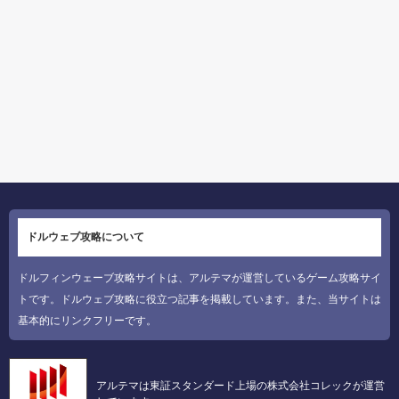
ドルウェブ攻略について
ドルフィンウェーブ攻略サイトは、アルテマが運営しているゲーム攻略サイ
トです。ドルウェブ攻略に役立つ記事を掲載しています。また、当サイトは
基本的にリンクフリーです。
アルテマは東証スタンダード上場の株式会社コレックが運営