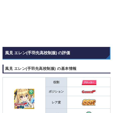
風見 エレン(手羽先高校制服) の評価
風見 エレン(手羽先高校制服) の基本情報
役割
ポジション
レア度