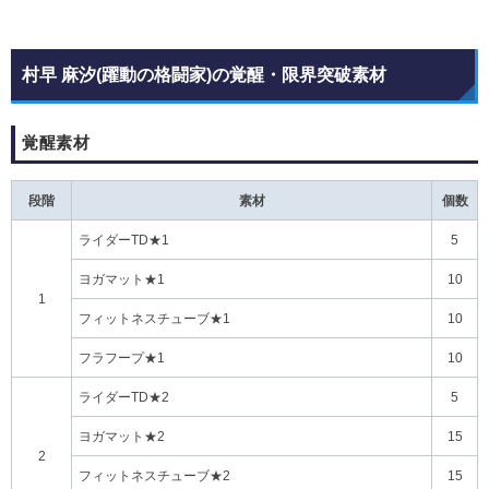
村早 麻汐(躍動の格闘家)の覚醒・限界突破素材
覚醒素材
段階
素材
個数
ライダーTD★1
5
ヨガマット★1
10
1
フィットネスチューブ★1
10
フラフープ★1
10
ライダーTD★2
5
ヨガマット★2
15
2
フィットネスチューブ★2
15