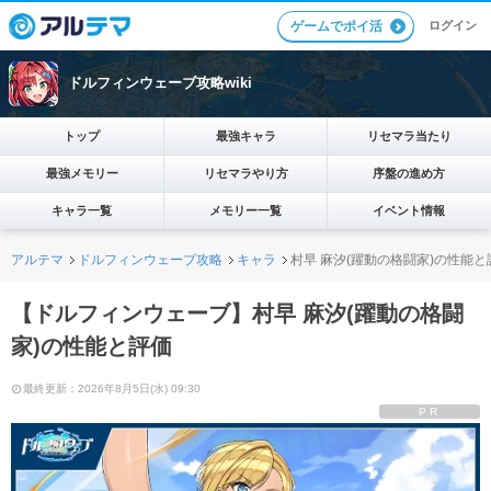
ログイン
ゲームでポイ活
ドルフィンウェーブ攻略wiki
トップ
最強キャラ
リセマラ当たり
最強メモリー
リセマラやり方
序盤の進め方
キャラ一覧
メモリー一覧
イベント情報
アルテマ
ドルフィンウェーブ攻略
キャラ
村早 麻汐(躍動の格闘家)の性能と
【ドルフィンウェーブ】村早 麻汐(躍動の格闘
家)の性能と評価
最終更新：2026年8月5日(水) 09:30
PR