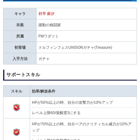
キャラ
村早 麻汐
衣装
躍動の格闘家
所属
FMワダツミ
初登場
ドルフィンフェスUNISONガチャ(Treasure)
入手方法
ガチャ
サポートスキル
スキル
効果/解放条件
HPが50%以上の時、自分の攻撃力が10%アップ
レベル上限60/覚醒度3にする
HPが70%以上の時、自分ペアのクリティカル威力が10%ア
ップ