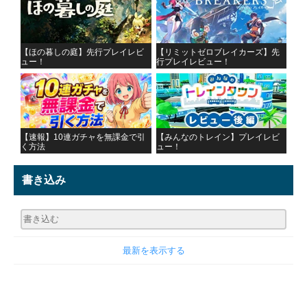
【ほの暮しの庭】先行プレイレビ
【リミットゼロブレイカーズ】先
ュー！
行プレイレビュー！
【速報】10連ガチャを無課金で引
【みんなのトレイン】プレイレビ
く方法
ュー！
書き込み
最新を表示する