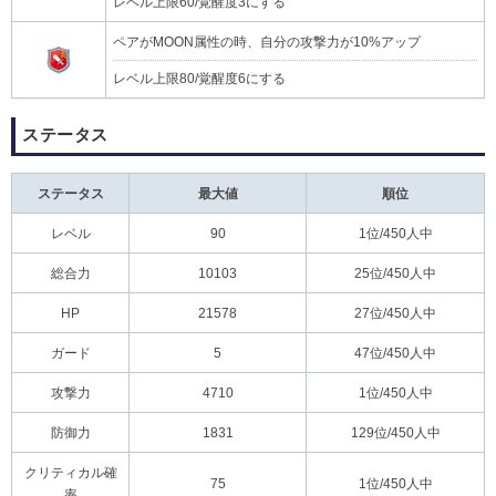
レベル上限60/覚醒度3にする
ペアがMOON属性の時、自分の攻撃力が10%アップ
レベル上限80/覚醒度6にする
ステータス
ステータス
最大値
順位
レベル
90
1位/450人中
総合力
10103
25位/450人中
HP
21578
27位/450人中
ガード
5
47位/450人中
攻撃力
4710
1位/450人中
防御力
1831
129位/450人中
クリティカル確
75
1位/450人中
率