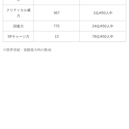
クリティカル威
367
1位/450人中
力
回復力
775
24位/450人中
SPチャージ力
13
78位/450人中
※限界突破・覚醒最大時の数値