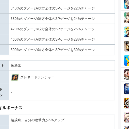
340%のダメージ/味方全体のSPゲージを22%チャージ
380%のダメージ/味方全体のSPゲージを24%チャージ
420%のダメージ/味方全体のSPゲージを26%チャージ
460%のダメージ/味方全体のSPゲージを28%チャージ
500%のダメージ/味方全体のSPゲージを30%チャージ
ット
敵単体
グレネードランチャー
ド
7
ジ
スキルボーナス
編成時、自分の攻撃力が5%アップ