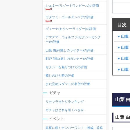
シュネー(リゾートワンピース)の評価
New!!
ワダツミ・ゴールデンペアの評価
New!!
目次
ヴィーナ(セクシーライダー)の評価
▼山葉
アマデア・ウォルファ(セクシーガンナ
ー)の評価
▼山葉
山葉 由芽(癒しのライダー)の評価
▼山葉
彩戸 詩絵(癒しのガンナー)の評価
セクシーを魅せつけての評価
▼山葉
癒しのひと時の評価
まだ見ぬワダツミの名所の評価
ガチャ
山葉 
リセマラ当たりランキング
ガチャはどれを引くべきか
山葉 
イベント
真夏に輝くナンバーワン！～後編～攻略