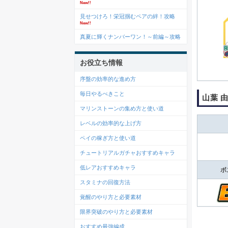
New!!
見せつけろ！栄冠掴むペアの絆！攻略
New!!
真夏に輝くナンバーワン！～前編～攻略
お役立ち情報
序盤の効率的な進め方
毎日やるべきこと
山葉 
マリンストーンの集め方と使い道
レベルの効率的な上げ方
ペイの稼ぎ方と使い道
チュートリアルガチャおすすめキャラ
低レアおすすめキャラ
ボ
スタミナの回復方法
覚醒のやり方と必要素材
限界突破のやり方と必要素材
おすすめ最強編成