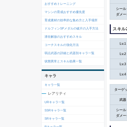
おすすめトレーニング
シール
マシンの育成おすすめ優先度
ダメー
育成素材の効率的な集め方と入手場所
スキル
ドルフィンSPメダルの破片の入手方法
潜在解放のおすすめスキル
Lv.1
コーチスキルの強化方法
弱点武器の詳細と武器別キャラ一覧
Lv.2
状態異常とスキル効果一覧
Lv.3
Lv.4
キャラ
キャラ一覧
ターゲ
レアリティ
武器
URキャラ一覧
シール
SSRキャラ一覧
ダメー
SRキャラ一覧
Rキャラ一覧