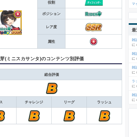
役割
マ
ポジション
レア度
最
雑
属性
に
雑
由芽(ミニスカサンタ)のコンテンツ別評価
に
雑
に
総合評価
ラ
に
雑
に
ス
チャレンジ
リーグ
ラッシュ