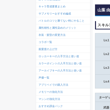
キャラ育成要素まとめ
山葉 
サブメモリーおすすめ編成
バトルのコツと勝てない時にやること
スキル
属性相性と属性染めのメリット
衣装・髪型の変更方法
Lv.1
コラボ一覧
親愛度の上げ方
Lv.2
ロッカーキーの入手方法と使い道
カラーポイントの入手方法と使い道
Lv.3
アーカイブキーの入手方法と使い道
声優一覧
Lv.4
アプリペイでの購入方法
メモリーの強化方法
ターゲ
マシンの強化方法
おすすめ課金パック
武器