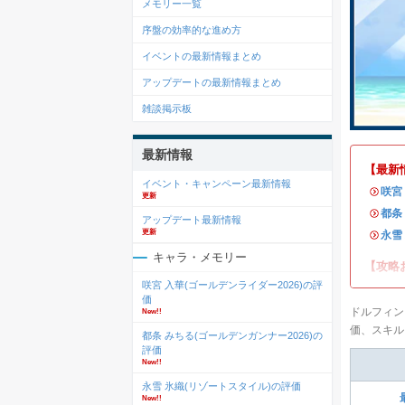
メモリー一覧
序盤の効率的な進め方
イベントの最新情報まとめ
アップデートの最新情報まとめ
雑談掲示板
最新情報
【最新
イベント・キャンペーン最新情報
・
咲宮
更新
・
都条
アップデート最新情報
更新
・
永雪
キャラ・メモリー
【攻略
咲宮 入華(ゴールデンライダー2026)の評
価
ドルフィン
New!!
価、スキル
都条 みちる(ゴールデンガンナー2026)の
評価
New!!
永雪 氷織(リゾートスタイル)の評価
New!!