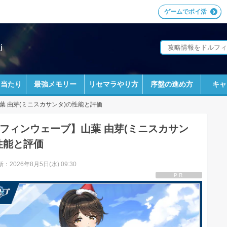
ゲームでポイ活
i
ラ当たり
最強メモリー
リセマラやり方
序盤の進め方
キャ
葉 由芽(ミニスカサンタ)の性能と評価
フィンウェーブ】山葉 由芽(ミニスカサン
性能と評価
：2026年8月5日(水) 09:30
PR