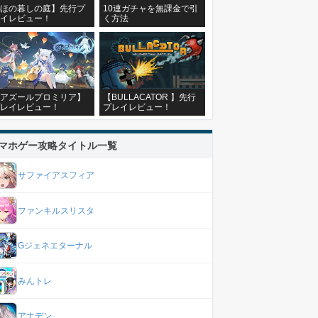
ほの暮しの庭】先行プ
10連ガチャを無課金で引
イレビュー！
く方法
アズールプロミリア】
【BULLACATOR 】先行
レイレビュー！
プレイレビュー！
マホゲー攻略タイトル一覧
サファイアスフィア
ファンキルスリスタ
Gジェネエターナル
みんトレ
アナデン