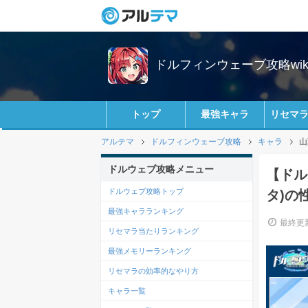
ドルフィンウェーブ攻略wik
トップ
最強キャラ
リセマ
アルテマ
ドルフィンウェーブ攻略
キャラ
山
ドルウェブ攻略メニュー
【ドル
ドルウェブ攻略トップ
タ)の
最強キャラランキング
最終更新
リセマラ当たりランキング
最強メモリーランキング
リセマラの効率的なやり方
キャラ一覧