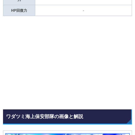
HP回復力
-
ワダツミ海上保安部隊の画像と解説