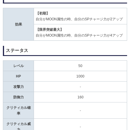
【初期】
自分がMOON属性の時、自分のSPチャージ力が2アップ
効果
【限界突破最大】
自分がMOON属性の時、自分のSPチャージ力が4アップ
ステータス
レベル
50
HP
1000
攻撃力
-
防御力
160
クリティカル確
-
率
クリティカル威
-
力