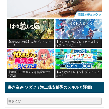
【ほの暮しの庭】先行プレイレビ
【リミットゼロブレイカーズ】先
ュー！
行プレイレビュー！
【速報】10連ガチャを無課金で引
【みんなのトレイン】プレイレビ
く方法
ュー！
書き込み
(ワダツミ海上保安部隊のスキルと評価)