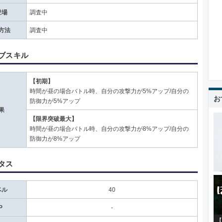
登場
調査中
方法
調査中
ブスキル
【初期】
時間が昼の場合バトル時、自分の攻撃力が5%アップ/自分の
お
防御力が5%アップ
果
【限界突破最大】
時間が昼の場合バトル時、自分の攻撃力が8%アップ/自分の
防御力が8%アップ
タス
ベル
40
P
-
【