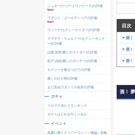
シュネー(リゾートワンピース)の評価
New!!
ワダツミ・ゴールデンペアの評価
New!!
目次
ヴィーナ(セクシーライダー)の評価
▼酒！
アマデア・ウォルファ(セクシーガンナ
ー)の評価
▼酒！
山葉 由芽(癒しのライダー)の評価
▼酒！
彩戸 詩絵(癒しのガンナー)の評価
セクシーを魅せつけての評価
癒しのひと時の評価
まだ見ぬワダツミの名所の評価
酒！ 
ガチャ
リセマラ当たりランキング
ガチャはどれを引くべきか
イベント
真夏に輝くナンバーワン！～後編～攻略