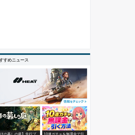
すすめニュース
ほの暮しの庭】先行プ
10連ガチャを無課金で引