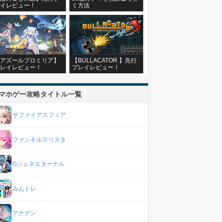
イレビュー！
く方法
アズールプロミリア】
【BULLACATOR 】先行
レイレビュー！
プレイレビュー！
マホゲー攻略タイトル一覧
サファイアスフィア
ファンキルスリスタ
Gジェネエターナル
みんトレ
アナデン