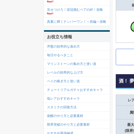
New!!
見せつけろ！栄冠掴むペアの絆！攻略
New!!
真夏に輝くナンバーワン！～前編～攻略
お役立ち情報
序盤の効率的な進め方
毎日やるべきこと
マリンストーンの集め方と使い道
レベルの効率的な上げ方
酒！ 
ペイの稼ぎ方と使い道
チュートリアルガチャおすすめキャラ
低レアおすすめキャラ
レ
スタミナの回復方法
属
覚醒のやり方と必要素材
限界突破のやり方と必要素材
最大
(限界
おすすめ最強編成