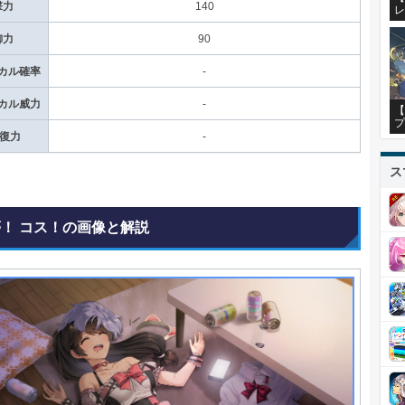
撃力
140
レ
御力
90
カル確率
-
カル威力
-
【
プ
回復力
-
ス
夢！ コス！の画像と解説