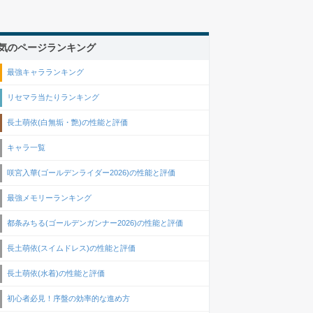
気のページランキング
最強キャラランキング
リセマラ当たりランキング
長土萌依(白無垢・艶)の性能と評価
キャラ一覧
咲宮入華(ゴールデンライダー2026)の性能と評価
最強メモリーランキング
都条みちる(ゴールデンガンナー2026)の性能と評価
長土萌依(スイムドレス)の性能と評価
長土萌依(水着)の性能と評価
初心者必見！序盤の効率的な進め方