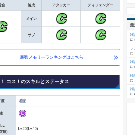
総合
編成
アタッカー
ディフェンダー
メイン
最
雑
サブ
に
ラ
に
最強メモリーランキングはこちら
雑
に
雑
に
夢！ コス！のスキルとステータス
雑
に
ア度
性
Lv.
Lv.20(Lv.40)
突破)