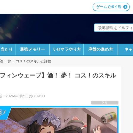
ゲームでポイ活
i
ラ当たり
最強メモリー
リセマラやり方
序盤の進め方
キャ
酒！ 夢！ コス！のスキルと評価
フィンウェーブ】酒！ 夢！ コス！のスキル
：2026年8月5日(水) 09:30
PR