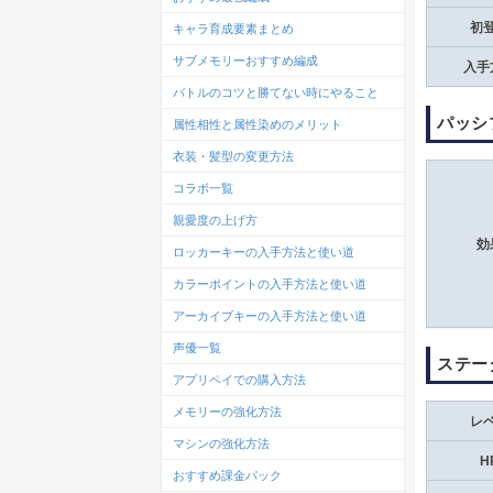
初
キャラ育成要素まとめ
サブメモリーおすすめ編成
入手
バトルのコツと勝てない時にやること
パッシ
属性相性と属性染めのメリット
衣装・髪型の変更方法
コラボ一覧
親愛度の上げ方
効
ロッカーキーの入手方法と使い道
カラーポイントの入手方法と使い道
アーカイブキーの入手方法と使い道
声優一覧
ステー
アプリペイでの購入方法
メモリーの強化方法
レ
マシンの強化方法
H
おすすめ課金パック