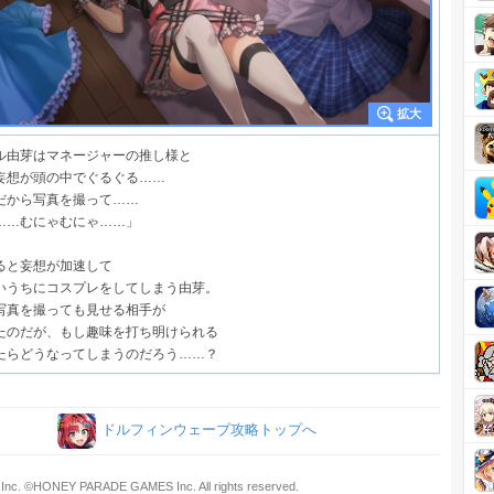
ル由芽はマネージャーの推し様と
妄想が頭の中でぐるぐる……
だから写真を撮って……
……むにゃむにゃ……」
ると妄想が加速して
いうちにコスプレをしてしまう由芽。
写真を撮っても見せる相手が
たのだが、もし趣味を打ち明けられる
たらどうなってしまうのだろう……？
ドルフィンウェーブ攻略トップへ
Inc. ©HONEY PARADE GAMES Inc. All rights reserved.