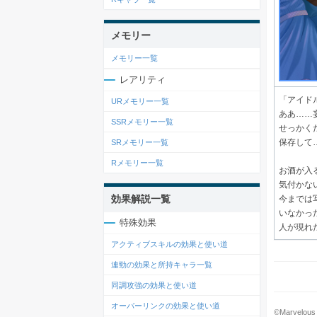
メモリー
メモリー一覧
レアリティ
「アイド
URメモリー一覧
ああ……
SSRメモリー一覧
せっかく
保存して
SRメモリー一覧
Rメモリー一覧
お酒が入
気付かな
効果解説一覧
今までは
いなかっ
特殊効果
人が現れ
アクティブスキルの効果と使い道
連勁の効果と所持キャラ一覧
同調攻強の効果と使い道
オーバーリンクの効果と使い道
©Marvelous 