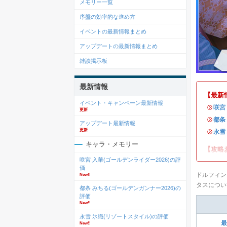
メモリー一覧
序盤の効率的な進め方
イベントの最新情報まとめ
アップデートの最新情報まとめ
雑談掲示板
最新情報
【最新
イベント・キャンペーン最新情報
・
咲宮
更新
・
都条
アップデート最新情報
更新
・
永雪
キャラ・メモリー
【攻略
咲宮 入華(ゴールデンライダー2026)の評
価
ドルフィン
New!!
タスについ
都条 みちる(ゴールデンガンナー2026)の
評価
New!!
永雪 氷織(リゾートスタイル)の評価
最
New!!