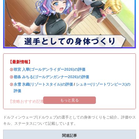
【最新情報】
・
咲宮 入華(ゴールデンライダー2026)の評価
・
都条 みちる(ゴールデンガンナー2026)の評価
・
永雪 氷織(リゾートスタイル)の評価
/
シュネー(リゾートワンピース)の
評価
もっと見る
【攻略おすすめ記事】
ドルフィンウェーブ(ドルウェブ)の選手としての身体づくりをご紹介。評価やス
キル、ステータスについて記載しています。
関連記事