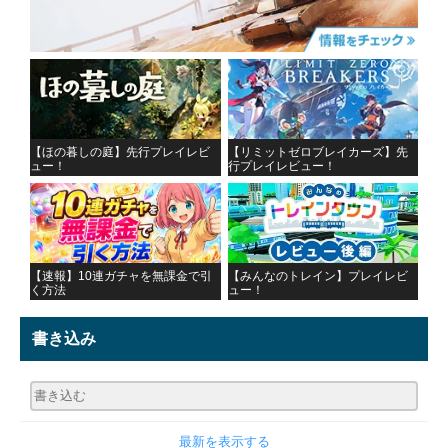
【ほの暮しの庭】先行プレイレビ
【リミットゼロブレイカーズ】先
ュー！
行プレイレビュー！
【速報】10連ガチャを無課金で引
【みんなのトレイン】プレイレビ
く方法
ュー！
書き込み
最新を表示する