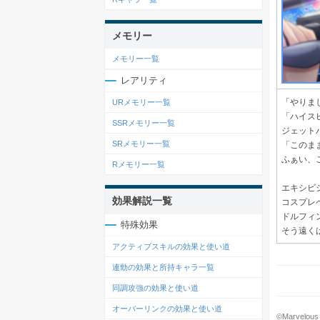
メモリー
メモリー一覧
レアリティ
「やりま
URメモリー一覧
「ハイス
SSRメモリー一覧
ジェット
SRメモリー一覧
「このま
ふぁい、
Rメモリー一覧
エキシビ
効果解説一覧
コスプレ
ドルフィ
特殊効果
そう遠く
アクティブスキルの効果と使い道
連勁の効果と所持キャラ一覧
同調攻強の効果と使い道
オーバーリンクの効果と使い道
©Marvelous 