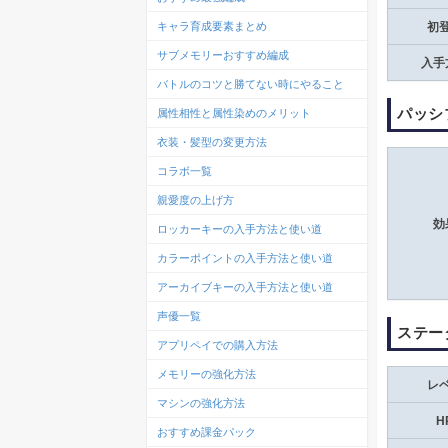
キャラ育成要素まとめ
初
サブメモリーおすすめ編成
入手
バトルのコツと勝てない時にやること
パッシ
属性相性と属性染めのメリット
衣装・髪型の変更方法
コラボ一覧
親愛度の上げ方
効
ロッカーキーの入手方法と使い道
カラーポイントの入手方法と使い道
アーカイブキーの入手方法と使い道
声優一覧
ステー
アプリペイでの購入方法
メモリーの強化方法
レ
マシンの強化方法
H
おすすめ課金パック