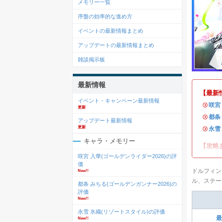
メモリー一覧
序盤の効率的な進め方
イベントの最新情報まとめ
アップデートの最新情報まとめ
雑談掲示板
最新情報
【最新
イベント・キャンペーン最新情報
・
咲宮
更新
・
都条
アップデート最新情報
更新
・
永雪
キャラ・メモリー
【攻略
咲宮 入華(ゴールデンライダー2026)の評
価
ドルフィン
New!!
ル、ステー
都条 みちる(ゴールデンガンナー2026)の
評価
New!!
永雪 氷織(リゾートスタイル)の評価
最
New!!