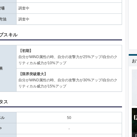
登場
調査中
方法
調査中
ブスキル
【初期】
自分がWIND属性の時、自分の攻撃力が25%アップ/自分のク
お
リティカル威力が10%アップ
果
【限界突破最大】
自分がWIND属性の時、自分の攻撃力が30%アップ/自分のク
リティカル威力が15%アップ
タス
ベル
50
P
-
【