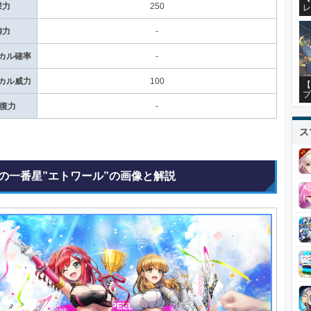
撃力
250
レ
御力
-
カル確率
-
カル威力
100
【
プ
回復力
-
ス
の一番星”エトワール”の画像と解説