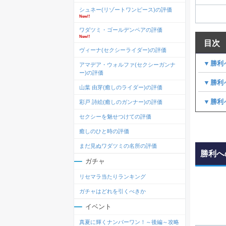
シュネー(リゾートワンピース)の評価
New!!
ワダツミ・ゴールデンペアの評価
New!!
目次
ヴィーナ(セクシーライダー)の評価
▼勝利
アマデア・ウォルファ(セクシーガンナ
ー)の評価
▼勝利
山葉 由芽(癒しのライダー)の評価
▼勝利
彩戸 詩絵(癒しのガンナー)の評価
セクシーを魅せつけての評価
癒しのひと時の評価
まだ見ぬワダツミの名所の評価
勝利へ
ガチャ
リセマラ当たりランキング
ガチャはどれを引くべきか
イベント
真夏に輝くナンバーワン！～後編～攻略