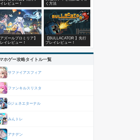
イレビュー！
く方法
アズールプロミリア】
【BULLACATOR 】先行
レイレビュー！
プレイレビュー！
マホゲー攻略タイトル一覧
サファイアスフィア
ファンキルスリスタ
Gジェネエターナル
みんトレ
アナデン