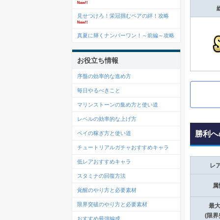
New!!
見せつけろ！栄冠掴むペアの絆！攻略
New!!
真夏に輝くナンバーワン！～前編～攻略
お役立ち情報
序盤の効率的な進め方
毎日やるべきこと
マリンストーンの集め方と使い道
レベルの効率的な上げ方
勝利へ
ペイの稼ぎ方と使い道
チュートリアルガチャおすすめキャラ
低レアおすすめキャラ
レ
スタミナの回復方法
属
覚醒のやり方と必要素材
限界突破のやり方と必要素材
最大
(限界
おすすめ最強編成