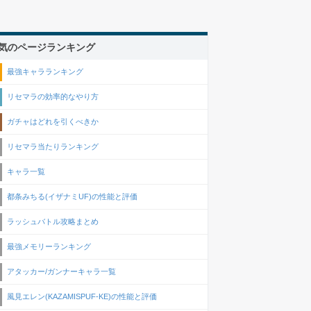
気のページランキング
最強キャラランキング
リセマラの効率的なやり方
ガチャはどれを引くべきか
リセマラ当たりランキング
キャラ一覧
都条みちる(イザナミUF)の性能と評価
ラッシュバトル攻略まとめ
最強メモリーランキング
アタッカー/ガンナーキャラ一覧
風見エレン(KAZAMISPUF-KE)の性能と評価