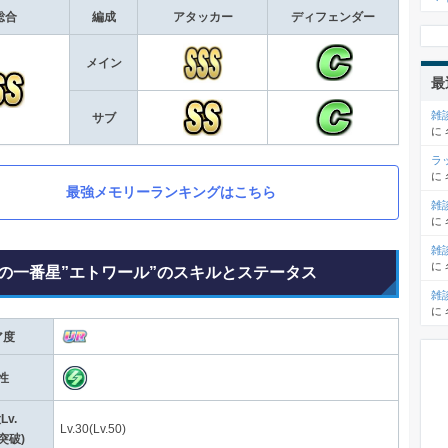
総合
編成
アタッカー
ディフェンダー
メイン
最
雑
サブ
に
ラ
に
最強メモリーランキングはこちら
雑
に
雑
に
の一番星”エトワール”のスキルとステータス
雑
に
ア度
性
Lv.
Lv.30(Lv.50)
突破)