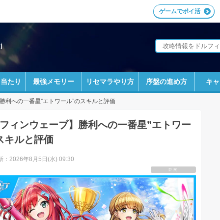
ゲームでポイ活
i
ラ当たり
最強メモリー
リセマラやり方
序盤の進め方
キャ
勝利への一番星”エトワール”のスキルと評価
フィンウェーブ】勝利への一番星”エトワー
スキルと評価
：2026年8月5日(水) 09:30
PR