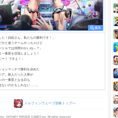
した！詩絵さん、私たちの勝利です！」
ピやと違うチームやっちゃけど
バトルでは仲間やかいね～？」
ま一番星を目指しましょう！
ごー！ ですよ！」
ションマッチで勝利を決めた
ペア。新人だった入華が
ンの一番星となる日も
はないのかもしれない……。
ドルフィンウェーブ攻略トップへ
Inc. ©HONEY PARADE GAMES Inc. All rights reserved.