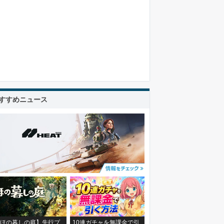
すすめニュース
ほの暮しの庭】先行プ
10連ガチャを無課金で引