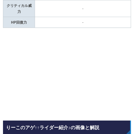
クリティカル威
-
力
HP回復力
-
りーこのアゲ↑↑ライダー紹介♪の画像と解説