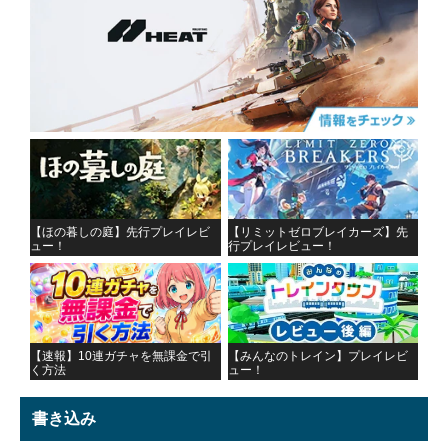
【ほの暮しの庭】先行プレイレビ
【リミットゼロブレイカーズ】先
ュー！
行プレイレビュー！
【速報】10連ガチャを無課金で引
【みんなのトレイン】プレイレビ
く方法
ュー！
書き込み