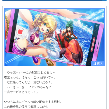
「やっほ～♪りーこの配信はじめるよ～
杏里ちゃん、ほらっ、こっち向いて～」
「なに撮ってんだよ、危ないだろ！」
「へーきへーき！ ファンのみんなに
一言サービスどうぞ～！」
いつも以上にギャルっぽい配信をする桐利。
この後杏里の後ろで撮影しながら